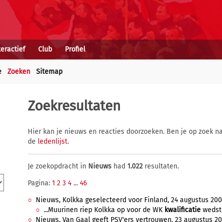
teractief
Club
Profiel
e
Zoeken
Sitemap
Zoekresultaten
Hier kan je nieuws en reacties doorzoeken. Ben je op zoek na
de
ledenlijst
.
Je zoekopdracht in
Nieuws
had
1.022
resultaten.
Pagina:
1
2
3
4
...
46
Nieuws, Kolkka geselecteerd voor Finland, 24 augustus 2000
...Muurinen riep Kolkka op voor de WK
kwalificatie
wedstr
Nieuws, Van Gaal geeft PSV'ers vertrouwen, 23 augustus 200