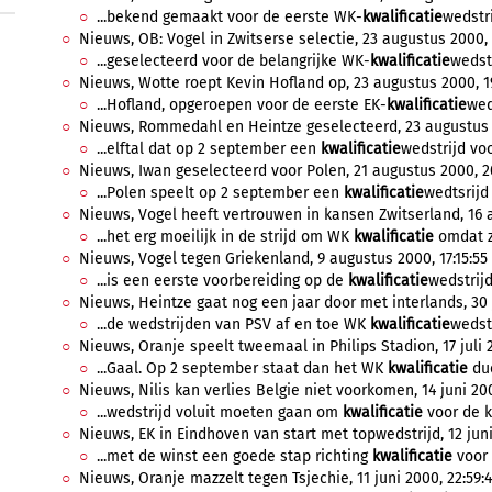
...bekend gemaakt voor de eerste WK-
kwalificatie
wedstri
Nieuws, OB: Vogel in Zwitserse selectie, 23 augustus 2000, 
...geselecteerd voor de belangrijke WK-
kwalificatie
wedstr
Nieuws, Wotte roept Kevin Hofland op, 23 augustus 2000, 1
...Hofland, opgeroepen voor de eerste EK-
kwalificatie
wed
Nieuws, Rommedahl en Heintze geselecteerd, 23 augustus 
...elftal dat op 2 september een
kwalificatie
wedstrijd voo
Nieuws, Iwan geselecteerd voor Polen, 21 augustus 2000, 2
...Polen speelt op 2 september een
kwalificatie
wedtsrijd
Nieuws, Vogel heeft vertrouwen in kansen Zwitserland, 16 
...het erg moeilijk in de strijd om WK
kwalificatie
omdat zi
Nieuws, Vogel tegen Griekenland, 9 augustus 2000, 17:15:55
...is een eerste voorbereiding op de
kwalificatie
wedstrijd
Nieuws, Heintze gaat nog een jaar door met interlands, 30 j
...de wedstrijden van PSV af en toe WK
kwalificatie
wedstr
Nieuws, Oranje speelt tweemaal in Philips Stadion, 17 juli 2
...Gaal. Op 2 september staat dan het WK
kwalificatie
due
Nieuws, Nilis kan verlies Belgie niet voorkomen, 14 juni 200
...wedstrijd voluit moeten gaan om
kwalificatie
voor de k
Nieuws, EK in Eindhoven van start met topwedstrijd, 12 juni
...met de winst een goede stap richting
kwalificatie
voor 
Nieuws, Oranje mazzelt tegen Tsjechie, 11 juni 2000, 22:59: