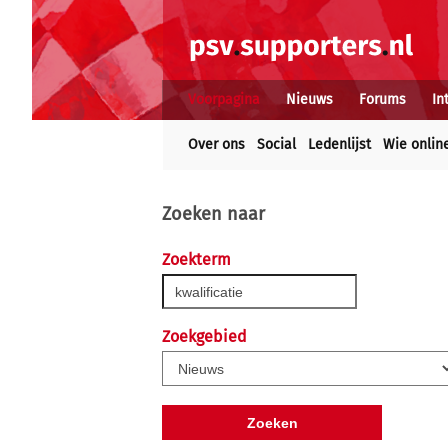
Voorpagina
Nieuws
Forums
In
Over ons
Social
Ledenlijst
Wie onlin
Zoeken naar
Zoekterm
Zoekgebied