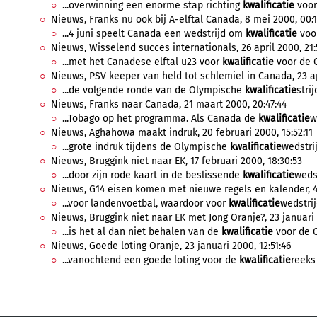
...overwinning een enorme stap richting
kwalificatie
voor 
Nieuws, Franks nu ook bij A-elftal Canada, 8 mei 2000, 00:1
...4 juni speelt Canada een wedstrijd om
kwalificatie
voor
Nieuws, Wisselend succes internationals, 26 april 2000, 21:
...met het Canadese elftal u23 voor
kwalificatie
voor de O
Nieuws, PSV keeper van held tot schlemiel in Canada, 23 apr
...de volgende ronde van de Olympische
kwalificatie
stri
Nieuws, Franks naar Canada, 21 maart 2000, 20:47:44
...Tobago op het programma. Als Canada de
kwalificatie
w
Nieuws, Aghahowa maakt indruk, 20 februari 2000, 15:52:11
...grote indruk tijdens de Olympische
kwalificatie
wedstri
Nieuws, Bruggink niet naar EK, 17 februari 2000, 18:30:53
...door zijn rode kaart in de beslissende
kwalificatie
wedst
Nieuws, G14 eisen komen met nieuwe regels en kalender, 4 
...voor landenvoetbal, waardoor voor
kwalificatie
wedstrij
Nieuws, Bruggink niet naar EK met Jong Oranje?, 23 januari 
...is het al dan niet behalen van de
kwalificatie
voor de O
Nieuws, Goede loting Oranje, 23 januari 2000, 12:51:46
...vanochtend een goede loting voor de
kwalificatie
reeks