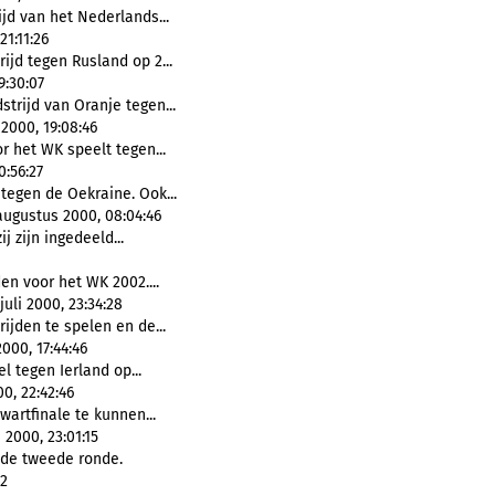
jd van het Nederlands...
21:11:26
ijd tegen Rusland op 2...
9:30:07
strijd van Oranje tegen...
2000, 19:08:46
r het WK speelt tegen...
0:56:27
 tegen de Oekraine. Ook...
augustus 2000, 08:04:46
j zijn ingedeeld...
en voor het WK 2002....
uli 2000, 23:34:28
ijden te spelen en de...
000, 17:44:46
l tegen Ierland op...
0, 22:42:46
wartfinale te kunnen...
 2000, 23:01:15
de tweede ronde.
42