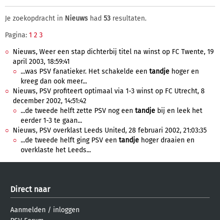
Je zoekopdracht in
Nieuws
had
53
resultaten.
Pagina:
1
2
3
Nieuws, Weer een stap dichterbij titel na winst op FC Twente, 19
april 2003, 18:59:41
...was PSV fanatieker. Het schakelde een
tandje
hoger en
kreeg dan ook meer...
Nieuws, PSV profiteert optimaal via 1-3 winst op FC Utrecht, 8
december 2002, 14:51:42
...de tweede helft zette PSV nog een
tandje
bij en leek het
eerder 1-3 te gaan...
Nieuws, PSV overklast Leeds United, 28 februari 2002, 21:03:35
...de tweede helft ging PSV een
tandje
hoger draaien en
overklaste het Leeds...
Direct naar
Aanmelden
/
inloggen