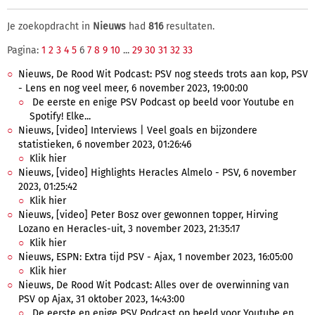
Je zoekopdracht in
Nieuws
had
816
resultaten.
Pagina:
1
2
3
4
5
6
7
8
9
10
...
29
30
31
32
33
Nieuws, De Rood Wit Podcast: PSV nog steeds trots aan kop, PSV
- Lens en nog veel meer, 6 november 2023, 19:00:00
De eerste en enige PSV Podcast op beeld voor Youtube en
Spotify! Elke...
Nieuws, [video] Interviews | Veel goals en bijzondere
statistieken, 6 november 2023, 01:26:46
Klik hier
Nieuws, [video] Highlights Heracles Almelo - PSV, 6 november
2023, 01:25:42
Klik hier
Nieuws, [video] Peter Bosz over gewonnen topper, Hirving
Lozano en Heracles-uit, 3 november 2023, 21:35:17
Klik hier
Nieuws, ESPN: Extra tijd PSV - Ajax, 1 november 2023, 16:05:00
Klik hier
Nieuws, De Rood Wit Podcast: Alles over de overwinning van
PSV op Ajax, 31 oktober 2023, 14:43:00
De eerste en enige PSV Podcast op beeld voor Youtube en