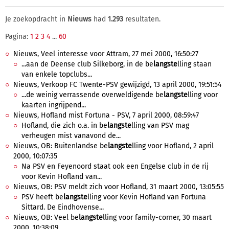
Je zoekopdracht in
Nieuws
had
1.293
resultaten.
Pagina:
1
2
3
4
...
60
Nieuws, Veel interesse voor Attram, 27 mei 2000, 16:50:27
...aan de Deense club Silkeborg, in de be
langste
lling staan
van enkele topclubs...
Nieuws, Verkoop FC Twente-PSV gewijzigd, 13 april 2000, 19:51:54
...de weinig verrassende overweldigende be
langste
lling voor
kaarten ingrijpend...
Nieuws, Hofland mist Fortuna - PSV, 7 april 2000, 08:59:47
Hofland, die zich o.a. in be
langste
lling van PSV mag
verheugen mist vanavond de...
Nieuws, OB: Buitenlandse be
langste
lling voor Hofland, 2 april
2000, 10:07:35
Na PSV en Feyenoord staat ook een Engelse club in de rij
voor Kevin Hofland van...
Nieuws, OB: PSV meldt zich voor Hofland, 31 maart 2000, 13:05:55
PSV heeft be
langste
lling voor Kevin Hofland van Fortuna
Sittard. De Eindhovense...
Nieuws, OB: Veel be
langste
lling voor family-corner, 30 maart
2000, 10:38:09