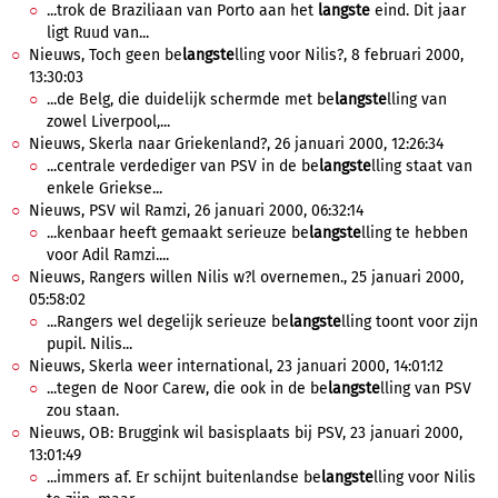
...trok de Braziliaan van Porto aan het
langste
eind. Dit jaar
ligt Ruud van...
Nieuws, Toch geen be
langste
lling voor Nilis?, 8 februari 2000,
13:30:03
...de Belg, die duidelijk schermde met be
langste
lling van
zowel Liverpool,...
Nieuws, Skerla naar Griekenland?, 26 januari 2000, 12:26:34
...centrale verdediger van PSV in de be
langste
lling staat van
enkele Griekse...
Nieuws, PSV wil Ramzi, 26 januari 2000, 06:32:14
...kenbaar heeft gemaakt serieuze be
langste
lling te hebben
voor Adil Ramzi....
Nieuws, Rangers willen Nilis w?l overnemen., 25 januari 2000,
05:58:02
...Rangers wel degelijk serieuze be
langste
lling toont voor zijn
pupil. Nilis...
Nieuws, Skerla weer international, 23 januari 2000, 14:01:12
...tegen de Noor Carew, die ook in de be
langste
lling van PSV
zou staan.
Nieuws, OB: Bruggink wil basisplaats bij PSV, 23 januari 2000,
13:01:49
...immers af. Er schijnt buitenlandse be
langste
lling voor Nilis