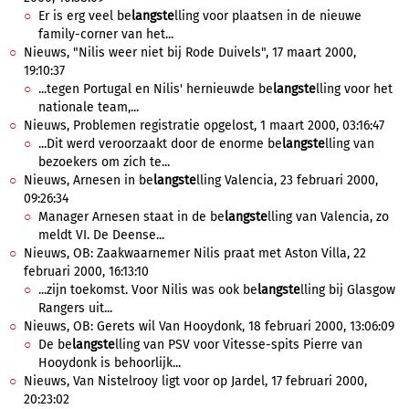
Er is erg veel be
langste
lling voor plaatsen in de nieuwe
family-corner van het...
Nieuws, "Nilis weer niet bij Rode Duivels", 17 maart 2000,
19:10:37
...tegen Portugal en Nilis' hernieuwde be
langste
lling voor het
nationale team,...
Nieuws, Problemen registratie opgelost, 1 maart 2000, 03:16:47
...Dit werd veroorzaakt door de enorme be
langste
lling van
bezoekers om zich te...
Nieuws, Arnesen in be
langste
lling Valencia, 23 februari 2000,
09:26:34
Manager Arnesen staat in de be
langste
lling van Valencia, zo
meldt VI. De Deense...
Nieuws, OB: Zaakwaarnemer Nilis praat met Aston Villa, 22
februari 2000, 16:13:10
...zijn toekomst. Voor Nilis was ook be
langste
lling bij Glasgow
Rangers uit...
Nieuws, OB: Gerets wil Van Hooydonk, 18 februari 2000, 13:06:09
De be
langste
lling van PSV voor Vitesse-spits Pierre van
Hooydonk is behoorlijk...
Nieuws, Van Nistelrooy ligt voor op Jardel, 17 februari 2000,
20:23:02