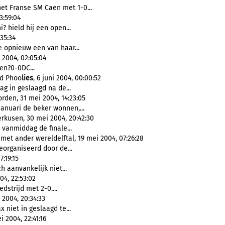
et Franse SM Caen met 1-0...
3:59:04
? hield hij een open...
:35:34
 opnieuw een van haar...
 2004, 02:05:04
en?0-0DC...
ad Phoo
lies
, 6 juni 2004, 00:00:52
g in geslaagd na de...
rden, 31 mei 2004, 14:23:05
 januari de beker wonnen,...
erkusen, 30 mei 2004, 20:42:30
 vanmiddag de finale...
 met ander wereldelftal, 19 mei 2004, 07:26:28
eorganiseerd door de...
:19:15
h aanvankelijk niet...
04, 22:53:02
dstrijd met 2-0....
 2004, 20:34:33
x niet in geslaagd te...
 2004, 22:41:16