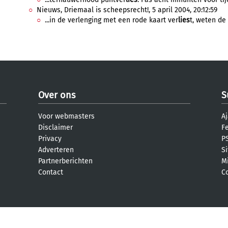
Nieuws, Driemaal is scheepsrecht!, 5 april 2004, 20:12:59
...in de verlenging met een rode kaart ver
lies
t, weten de
Over ons
S
Voor webmasters
Aj
Disclaimer
F
Privacy
PS
Adverteren
S
Partnerberichten
M
Contact
C