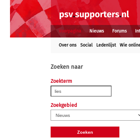
Voorpagina
Nieuws
Forums
In
Over ons
Social
Ledenlijst
Wie onlin
Zoeken naar
Zoekterm
Zoekgebied