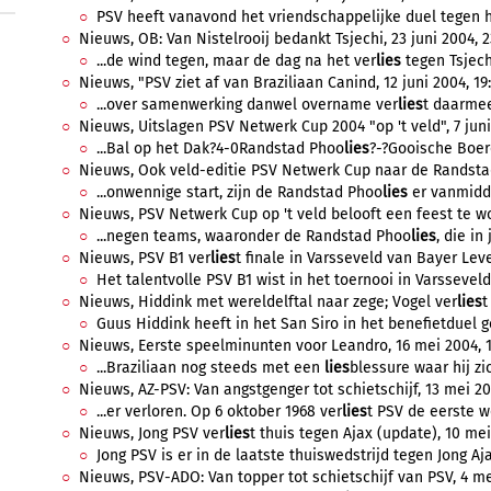
PSV heeft vanavond het vriendschappelijke duel tegen h
Nieuws, OB: Van Nistelrooij bedankt Tsjechi, 23 juni 2004, 2
...de wind tegen, maar de dag na het ver
lies
tegen Tsjechi
Nieuws, "PSV ziet af van Braziliaan Canind, 12 juni 2004, 19
...over samenwerking danwel overname ver
lies
t daarmee
Nieuws, Uitslagen PSV Netwerk Cup 2004 "op 't veld", 7 juni
...Bal op het Dak?4-0Randstad Phoo
lies
?-?Gooische Boer
Nieuws, Ook veld-editie PSV Netwerk Cup naar de Randst
...onwennige start, zijn de Randstad Phoo
lies
er vanmidda
Nieuws, PSV Netwerk Cup op 't veld belooft een feest te wo
...negen teams, waaronder de Randstad Phoo
lies
, die in
Nieuws, PSV B1 ver
lies
t finale in Varsseveld van Bayer Lev
Het talentvolle PSV B1 wist in het toernooi in Varsseveld
Nieuws, Hiddink met wereldelftal naar zege; Vogel ver
lies
t
Guus Hiddink heeft in het San Siro in het benefietduel g
Nieuws, Eerste speelminunten voor Leandro, 16 mei 2004, 17
...Braziliaan nog steeds met een
lies
blessure waar hij zic
Nieuws, AZ-PSV: Van angstgenger tot schietschijf, 13 mei 20
...er verloren. Op 6 oktober 1968 ver
lies
t PSV de eerste we
Nieuws, Jong PSV ver
lies
t thuis tegen Ajax (update), 10 mei
Jong PSV is er in de laatste thuiswedstrijd tegen Jong Aja
Nieuws, PSV-ADO: Van topper tot schietschijf van PSV, 4 mei