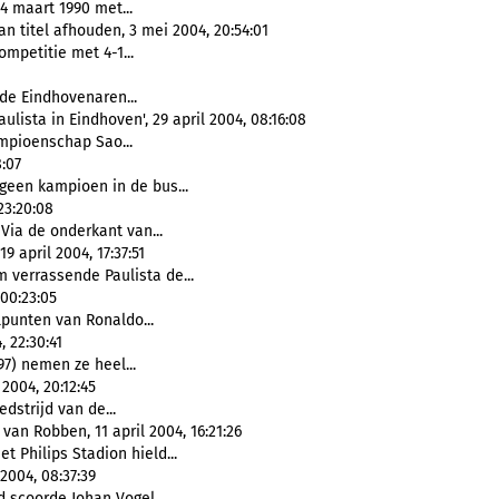
4 maart 1990 met...
an titel afhouden, 3 mei 2004, 20:54:01
mpetitie met 4-1...
de Eindhovenaren...
ista in Eindhoven', 29 april 2004, 08:16:08
ampioenschap Sao...
:07
geen kampioen in de bus...
23:20:08
 Via de onderkant van...
 april 2004, 17:37:51
 verrassende Paulista de...
 00:23:05
lpunten van Ronaldo...
, 22:30:41
97) nemen ze heel...
2004, 20:12:45
dstrijd van de...
van Robben, 11 april 2004, 16:21:26
 Philips Stadion hield...
2004, 08:37:39
d scoorde Johan Vogel...