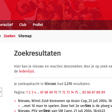
teractief
Club
Profiel
e
Zoeken
Sitemap
Zoekresultaten
Hier kan je nieuws en reacties doorzoeken. Ben je op zoek na
de
ledenlijst
.
Je zoekopdracht in
Nieuws
had
2.210
resultaten.
Pagina:
1
2
3
4
...
67
68
69
70
71
72
73
74
75
...
85
86
87
88
89
Nieuws, Winst Zuid-Koreanen op Asian Cup, 23 juli 2004, 18:
...met 10 man te spelen. Door het 2e ver
lies
is de ploeg 
Nieuws, PSV ver
lies
t van SM Caen, 21 juli 2004, 18:45:22