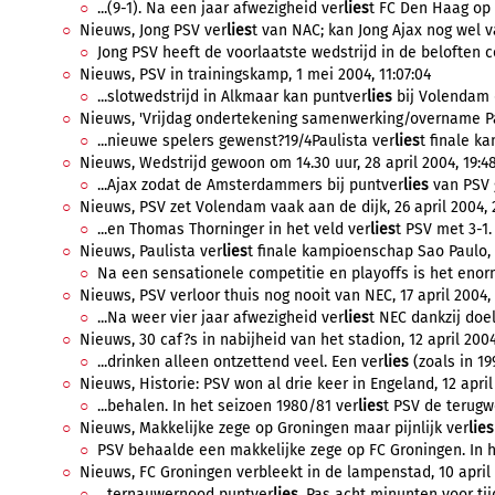
...(9-1). Na een jaar afwezigheid ver
lies
t FC Den Haag op 
Nieuws, Jong PSV ver
lies
t van NAC; kan Jong Ajax nog wel v
Jong PSV heeft de voorlaatste wedstrijd in de beloften co
Nieuws, PSV in trainingskamp, 1 mei 2004, 11:07:04
...slotwedstrijd in Alkmaar kan puntver
lies
bij Volendam 
Nieuws, 'Vrijdag ondertekening samenwerking/overname Paul
...nieuwe spelers gewenst?19/4Paulista ver
lies
t finale k
Nieuws, Wedstrijd gewoon om 14.30 uur, 28 april 2004, 19:48
...Ajax zodat de Amsterdammers bij puntver
lies
van PSV 
Nieuws, PSV zet Volendam vaak aan de dijk, 26 april 2004, 
...en Thomas Thorninger in het veld ver
lies
t PSV met 3-1.
Nieuws, Paulista ver
lies
t finale kampioenschap Sao Paulo, 19
Na een sensationele competitie en playoffs is het enorm
Nieuws, PSV verloor thuis nog nooit van NEC, 17 april 2004,
...Na weer vier jaar afwezigheid ver
lies
t NEC dankzij doe
Nieuws, 30 caf?s in nabijheid van het stadion, 12 april 2004
...drinken alleen ontzettend veel. Een ver
lies
(zoals in 19
Nieuws, Historie: PSV won al drie keer in Engeland, 12 april 
...behalen. In het seizoen 1980/81 ver
lies
t PSV de terugwe
Nieuws, Makkelijke zege op Groningen maar pijnlijk ver
lies
PSV behaalde een makkelijke zege op FC Groningen. In het
Nieuws, FC Groningen verbleekt in de lampenstad, 10 april 
...ternauwernood puntver
lies
. Pas acht minunten voor tij