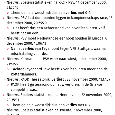
Nieuws, Spelersstatistieken na RKC - PSV, 14 december 2000,
21:20:12
...hem de hele wedstrijd: dus een ver
lies
met 0-2.
Nieuws, PSV laat dure punten liggen in kampioenschaps race, 12
december 2000, 20:59:20
...Het heeft dus een achterstand van 6 ver
lies
punten. Zelf
heeft het nu een...
Nieuws, PSV moet Nederlandse eer hoog houden in Europa, 6
december 2000, 15:06:43
Na het ver
lies
van Feyenoord tegen VFB Stuttgart, waarna
uitschakeling voor de...
Nieuws, Kezman leidt PSV weer naar winst, 1 december 2000,
21:57:22
...achter Feyenoord. PSV heeft 4 ver
lies
punten meer dan de
Rotterdammers.
Nieuws, PAOK Thessaloniki ver
lies
t , 28 november 2000, 13:17:09
PAOK heeft gisteravond opnieuw verloren. In de Griekse
competitie was...
Nieuws, Spelers statistieken na Heerenveen, 22 november 2000,
20:35:31
...hem de hele wedstrijd: dus een ver
lies
met 0-2.
Nieuws, Spelers statistieken na Twente, 7 november 2000,