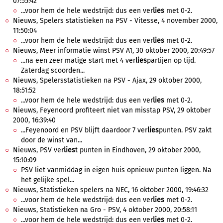
07:55:42
...voor hem de hele wedstrijd: dus een ver
lies
met 0-2.
Nieuws, Spelers statistieken na PSV - Vitesse, 4 november 2000,
11:50:04
...voor hem de hele wedstrijd: dus een ver
lies
met 0-2.
Nieuws, Meer informatie winst PSV A1, 30 oktober 2000, 20:49:57
...na een zeer matige start met 4 ver
lies
partijen op tijd.
Zaterdag scoorden...
Nieuws, Spelersstatistieken na PSV - Ajax, 29 oktober 2000,
18:51:52
...voor hem de hele wedstrijd: dus een ver
lies
met 0-2.
Nieuws, Feyenoord profiteert niet van misstap PSV, 29 oktober
2000, 16:39:40
...Feyenoord en PSV blijft daardoor 7 ver
lies
punten. PSV zakt
door de winst van...
Nieuws, PSV ver
lies
t punten in Eindhoven, 29 oktober 2000,
15:10:09
PSV liet vanmiddag in eigen huis opnieuw punten liggen. Na
het gelijke spel...
Nieuws, Statistieken spelers na NEC, 16 oktober 2000, 19:46:32
...voor hem de hele wedstrijd: dus een ver
lies
met 0-2.
Nieuws, Statistieken na Gro - PSV, 4 oktober 2000, 20:58:11
...voor hem de hele wedstrijd: dus een ver
lies
met 0-2.