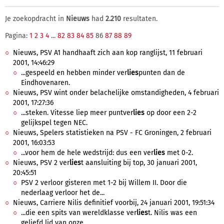
Je zoekopdracht in
Nieuws
had
2.210
resultaten.
Pagina:
1
2
3
4
...
82
83
84
85
86
87
88
89
Nieuws, PSV A1 handhaaft zich aan kop ranglijst, 11 februari
2001, 14:46:29
...gespeeld en hebben minder ver
lies
punten dan de
Eindhovenaren.
Nieuws, PSV wint onder belachelijke omstandigheden, 4 februari
2001, 17:27:36
...steken. Vitesse liep meer puntver
lies
op door een 2-2
gelijkspel tegen NEC.
Nieuws, Spelers statistieken na PSV - FC Groningen, 2 februari
2001, 16:03:53
...voor hem de hele wedstrijd: dus een ver
lies
met 0-2.
Nieuws, PSV 2 ver
lies
t aansluiting bij top, 30 januari 2001,
20:45:51
PSV 2 verloor gisteren met 1-2 bij Willem II. Door die
nederlaag verloor het de...
Nieuws, Carriere Nilis definitief voorbij, 24 januari 2001, 19:51:34
...die een spits van wereldklasse ver
lies
t. Nilis was een
geliefd lid van onze...