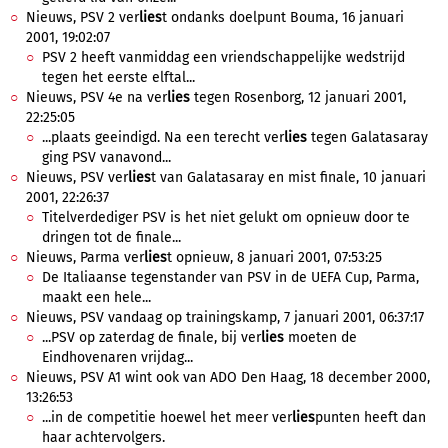
Nieuws, PSV 2 ver
lies
t ondanks doelpunt Bouma, 16 januari
2001, 19:02:07
PSV 2 heeft vanmiddag een vriendschappelijke wedstrijd
tegen het eerste elftal...
Nieuws, PSV 4e na ver
lies
tegen Rosenborg, 12 januari 2001,
22:25:05
...plaats geeindigd. Na een terecht ver
lies
tegen Galatasaray
ging PSV vanavond...
Nieuws, PSV ver
lies
t van Galatasaray en mist finale, 10 januari
2001, 22:26:37
Titelverdediger PSV is het niet gelukt om opnieuw door te
dringen tot de finale...
Nieuws, Parma ver
lies
t opnieuw, 8 januari 2001, 07:53:25
De Italiaanse tegenstander van PSV in de UEFA Cup, Parma,
maakt een hele...
Nieuws, PSV vandaag op trainingskamp, 7 januari 2001, 06:37:17
...PSV op zaterdag de finale, bij ver
lies
moeten de
Eindhovenaren vrijdag...
Nieuws, PSV A1 wint ook van ADO Den Haag, 18 december 2000,
13:26:53
...in de competitie hoewel het meer ver
lies
punten heeft dan
haar achtervolgers.