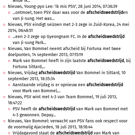
wilde ik...
Nieuws, Young-pyo Lee: 'ik mis PSV', 28 juni 2014, 07:36:39
...ontmoet, toen PSV daar was voor de
afscheidswedstrijd
en
van Ji-sung. Het was...
Nieuws, PSV eindigt seizoen met 2-3 zege in Zuid-Korea, 24 mei
2014, 06:48:51
...een 2-3 zege op Gyeongnam FC. In de
afscheidswedstrijd
van Ji-sung Park...
Nieuws, Van Bommel neemt afscheid bij Fortuna met twee
doelpunten, 14 september 2013, 07:15:19
Mark van Bommel heeft in zijn laatste
afscheidswedstrijd
, bij
Fortuna Sittard,...
Nieuws, Vrijdag
afscheidswedstrijd
Van Bommel in Sittard, 10
september 2013, 18:35:34
Aanstaande vrijdag is er opnieuw een
afscheidswedstrijd
voor Mark van Bommel,...
Nieuws, PSV wint met 4-3 van Team Bommel, 19 juli 2013,
18:47:22
PSV heeft de
afscheidswedstrijd
van Mark van Bommel met
4-3 gewonnen. Depay...
Nieuws, Van Bommel: verwacht van PSV fans ook respect voor
de voormalig Ajacieden, 18 juli 2013, 18:18:44
Vrijdagavond staat de
afscheidswedstrijd
van Mark van