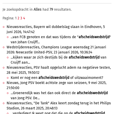
Je zoekopdracht in
Alles
had
79
resultaten.
Pagina: 1
2
3
4
Nieuwsreacties, Bayern wil dubbelslag slaan in Eindhoven, 5
juni 2026, 14:47:42
...van FCB genoten en dat was tijdens de "
afscheidswedstrijd
"
van Johan Cruijff...
Wedstrijdenreacties, Champions League woensdag 21 januari
2026: Newcastle United-PSV, 23 januari 2026, 10:36:34
...kijken waar ze zich destijds bij de
afscheidswedstrijd
van
Cruijff aan...
Nieuwsreacties, PSV haalt opgelucht adem na negatieve testen,
28 mei 2025, 19:50:12
Komt er nog een
afscheidswedstrijd
of uitzwaaimoment?
Nieuws, Jong PSV boekt achtste zege van seizoen, 9 mei 2025,
21:50:00
...Groenendijk was het dan ook direct de
afscheidswedstrijd
van Jong PSV. De...
Nieuwsreacties, "De Tank" Alex keert zondag terug in het Philips
Stadion, 26 maart 2025, 20:48:13
...verdediger! Ik weet nog dat die op de
afscheidswedstrijd