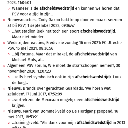
2023, 11:04:01
Wanneer is de
afscheidswedstrijd
en kunnen we horen dat
PSV voor altijd in zijn...
Nieuwsreacties, 'Cody Gakpo hakt knop door en maakt seizoen
af bij PSV', 1 september 2022, 09:16:47
...het stadion leek het toch een soort
afscheidswedstrijd
.
Maar niet minder...
Wedstrijdenreacties, Eredivisie zondag 16 mei 2021: FC Utrecht-
PSV, 15 mei 2021, 08:36:56
...bij fortuna. Maar dat mirakel, de
afscheidswedstrijd
van
Michael Mols, al...
Algemeen PSV Forum, Wie moet de strafschoppen nemen?, 30
november 2020, 12:07:23
...zelfs heel symbolisch ook in zijn
afscheidswedstrijd
). Luuk
de Jong...
Nieuws, Brands over geruchten Guardado: 'we horen wat
geluiden', 17 juni 2017, 07:52:09
...vertrek zou de Mexicaan mogelijk een
afscheidswedstrijd
krijgen.
Nieuws, Mark van Bommel-veld op De Herdgang geopend, 16
mei 2017, 18:53:21
...trainingsveld. “Als dank voor mijn
afscheidswedstrijd
in 2013