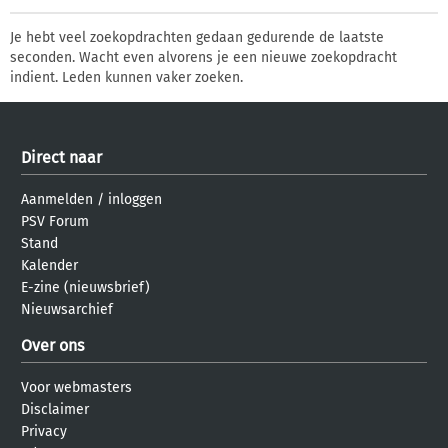
Je hebt veel zoekopdrachten gedaan gedurende de laatste
seconden. Wacht even alvorens je een nieuwe zoekopdracht
indient. Leden kunnen vaker zoeken.
Direct naar
Aanmelden
/
inloggen
PSV Forum
Stand
Kalender
E-zine (nieuwsbrief)
Nieuwsarchief
Over ons
Voor webmasters
Disclaimer
Privacy