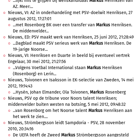
...lijkt mis te grijpen bij wenskandidaat
Markus
Henriksen van
AZ. Meer:...
Nieuws, VI: AZ in onderhandeling met PSV-doelwit Henriksen, 27
augustus 2012, 17:27:01
...met Rosenborg BK over een transfer van
Markus
Henriksen.
De middenvelder...
Nieuws, ED: PSV maakt werk van Henriksen, 25 juni 2012, 21:28:49
...Dagblad maakt PSV serieus werk van
Markus
Henriksen. De
19-jarige Noorse...
Nieuws, VI: Henriksen en Duarte in beeld bij eventueel vertrek
Engelaar, 30 mei 2012, 21:27:56
...Volgens Voetbal International staan
Markus
Henriksen
(Rosenborg) en Lerin...
Nieuws, Toivonen en Isaksson in EK-selectie van Zweden, 14 mei
2012, 19:14:43
...Hysén, Johan Elmander, Ola Toivonen,
Markus
Rosenberg
Nieuws, PSV op de tribune voor Noors talent Henriksen;
middenvelder buiten westen na botsing, 5 mei 2012, 09:48:32
...van Rosenborg om het Noorse talent
Markus
Henriksen aan
het werk te zien....
Nieuws, Strömbergsson leidt Sampdoria - PSV, 28 november
2010, 20:34:16
De UEFA heeft de Zweed
Markus
Strömbergsson aangesteld