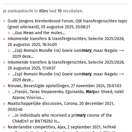
Je zoekopdracht in
Alles
had
10
resultaten.
Oude Jongens Krentenbrood Forum, OJK transfergeruchten topic
(groot uiteraard), 20 augustus 2025, 20:08:21
...Gus Mews and the mules...
Inkomende transfers & transfergeruchten, Selectie 2025/2026,
20 augustus 2025, 18:34:00
...(sp) Romain Mundle (ra) Goeie sum
mary
, maar Nagalo —>
2029 deze...
Inkomende transfers & transfergeruchten, Selectie 2025/2026,
20 augustus 2025, 17:49:37
...(sp) Romain Mundle (ra) Goeie sum
mary
, maar Nagalo —>
2029 deze...
Nieuws, Bevestigde opstellingen, 27 november 2024, 20:01:03
...Franjic, Taras Stepanenko, Eguinaldo,
Mary
an Shved, Irakli
Azarov, Vinicius...
Maatschappelijke discussies, Corona, 20 december 2021,
20:02:46
...in individuals who received a pri
mary
course of the
ChAdOx1 or BNT162b2 is...
Nederlandse competities, Ajax, 2 september 2021, 14:19:46