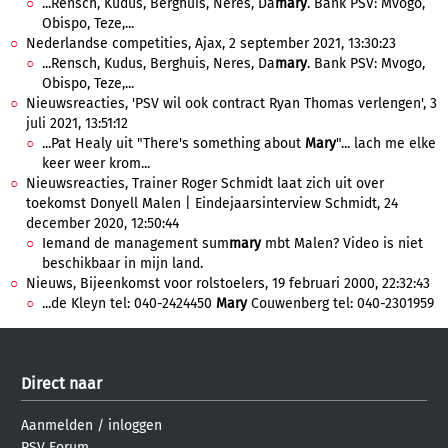
...Rensch, Kudus, Berghuis, Neres, Da
mary
. Bank PSV: Mvogo,
Obispo, Teze,...
Nederlandse competities, Ajax, 2 september 2021, 13:30:23
...Rensch, Kudus, Berghuis, Neres, Da
mary
. Bank PSV: Mvogo,
Obispo, Teze,...
Nieuwsreacties, 'PSV wil ook contract Ryan Thomas verlengen', 3
juli 2021, 13:51:12
...Pat Healy uit "There's something about
Mary
"... lach me elke
keer weer krom...
Nieuwsreacties, Trainer Roger Schmidt laat zich uit over
toekomst Donyell Malen | Eindejaarsinterview Schmidt, 24
december 2020, 12:50:44
Iemand de management sum
mary
mbt Malen? Video is niet
beschikbaar in mijn land.
Nieuws, Bijeenkomst voor rolstoelers, 19 februari 2000, 22:32:43
...de Kleyn tel: 040-2424450
Mary
Couwenberg tel: 040-2301959
Direct naar
Aanmelden
/
inloggen
PSV Forum