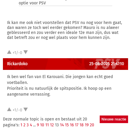
optie voor PSV
Ik kan me ook niet voorstellen dat PSV nu nog voor hem gaat,
dan waren ze toch wel eerder gekomen? Mauro is nu alweer
geblesseerd en zou verder een ideale 12e man zijn, dus wat
dat betreft zou er nog wel plaats voor hem kunnen zijn.
+1/-0
Rickardoko
25-08-2025 21:47:10
Ik ben wel fan van El Karouani. Die jongen kan echt goed
voetballen.
Prioriteit is nu natuurlijk de spitspositie. Ik hoop op een
aangename verrassing.
+1/-0
Deze normale topic is open en bestaat uit 20
pagina's:
1
2
3
4
...
9
10
11
12
13
14
15
16
17
18
19
20