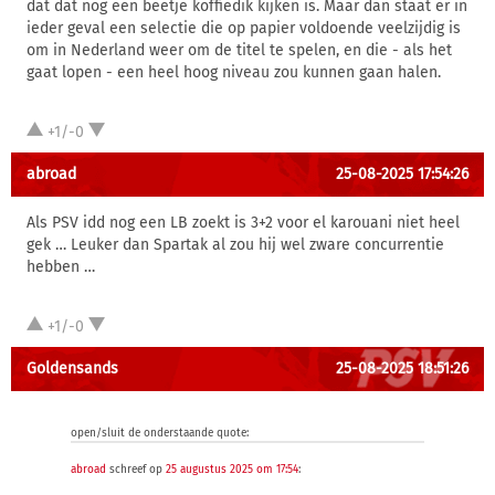
dat dat nog een beetje koffiedik kijken is. Maar dan staat er in
ieder geval een selectie die op papier voldoende veelzijdig is
om in Nederland weer om de titel te spelen, en die - als het
gaat lopen - een heel hoog niveau zou kunnen gaan halen.
+1/-0
abroad
25-08-2025 17:54:26
Als PSV idd nog een LB zoekt is 3+2 voor el karouani niet heel
gek … Leuker dan Spartak al zou hij wel zware concurrentie
hebben …
+1/-0
Goldensands
25-08-2025 18:51:26
open/sluit de onderstaande quote:
abroad
schreef op
25 augustus 2025 om 17:54
: