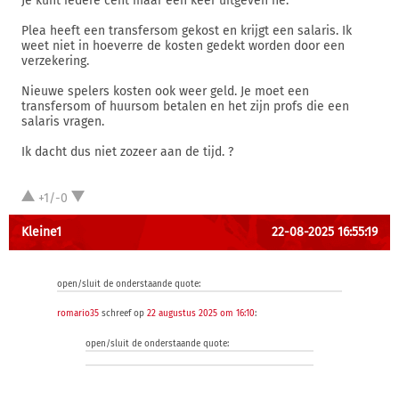
Je kunt iedere cent maar één keer uitgeven hè.
Plea heeft een transfersom gekost en krijgt een salaris. Ik
weet niet in hoeverre de kosten gedekt worden door een
verzekering.
Nieuwe spelers kosten ook weer geld. Je moet een
transfersom of huursom betalen en het zijn profs die een
salaris vragen.
Ik dacht dus niet zozeer aan de tijd. ?
+1/-0
Kleine1
22-08-2025 16:55:19
open/sluit de onderstaande quote:
romario35
schreef op
22 augustus 2025 om 16:10
:
open/sluit de onderstaande quote: