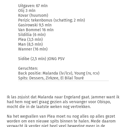
Uitgaven: 67 mln
Olij 3 mln
Kovar (huursom)
Perizic tekenbonus (schatting; 2 mln)
Gasirowski 9,5 mln
Van Bommel 16 mln
Sildillia (6 mln)
Plea (3,5 mln)
Man (8,5 mln)
Wanner (16 mln)
Sidibe (2,5 mln) JONG PSV
Geruchten:
Back positie: Malanda (lv/lcv), Young (rv, rcv)
Spits: Dessers, Zirkzee, El Bilal Touré
Ik las zojuist dat Malanda naar Engeland gaat. Jammer want ik
had hem nog wel graag gezien als vervanger voor Obispo,
mocht die in de laatste weken nog vertrekken.
Na het wegvallen van Plea moet nu nog alles op alles gezet
worden om een nieuwe spits binnen te halen. Mede daarom
verwacht ik verder niet heel veel beweging meer in de