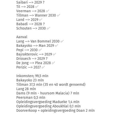
Saibari —> 2029 ?
Til —> 2028 ✅
Veerman —> 2028 ✅
Tillman —> Wanner 2030 ✅
Land —> 2029 ✅
Babadi —> 2028 ?
Schouten —> 2030 ✅
Aanval
Lang —> Van Bommel 2030 ✅
Bakayoko —> Man 2029 ✅
Pepi —> 2030 ✅
Bajrakterovic —> 2029 ✅
Driouech —> 2029 ?
De Jong —> Plea 2028 ✅
Perizic —> 2027 ✅
Inkomsten; 99,5 mln
Bakayoko 23 mln
Tillman 37,5 mln (35 en 40 wordt genoemd)
Lang 28 mln
Dams (9 mln - huursom Malacia) 7 mln
Peersman 0,5 mln
Opleidingsvergoeding Madueke 1,4 mln
Opleidingsvergoeding Aboukhlal 0,1 mln
Doorverkoop + opleidingsvergoeding Doan 2 mln