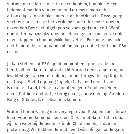
status en prestaties niks te eisen hebben, hun plekje nog
helemaal moeten verdienen en daar misschien ook
afhankelijk zijn van blessures in de hoofdmacht. Deze groep
spelers zou je, als ze het verdienen, idealiter meer kansen
geven dan Bosz het afgelopen seizoen gedaan heeft. Want
doordat ze nauwelijks kansen hebben gehad, kunnen ze ook
geen stappen in hun ontwikkeling zetten. En kun je dus ook
niet beoordelen of iemand voldoende potentie heeft voor PSV
of niet.
Je kan stellen dat PSV op dit moment een prima selectie
heeft, alleen dat er centraal achterin wel een stapje terug in
kwaliteit gedaan wordt indien je moet terugvallen op Nagalo
of Obispo. Stel dat je nog (tijdelijk) afscheid neemt van
Babadi en Land, heb je in aantallen geen 7 middenvelders
meer. Dat betekent dat je terug moet gaan vallen op Van den
Berg of Sibidé als er blessures komen.
Wat mij huren we nog een vervanger voor Pleá, en dan zijn we
klaar voor het komende seizoen! Of we met dat elftal in staat
zijn om weer bij de beste 24 in de CL te komen, is dan de
grote vraag. We hebben dermate veel wisselingen ondergaan