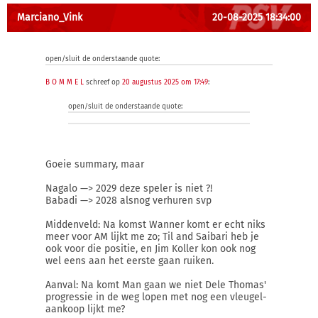
Marciano_Vink
20-08-2025 18:34:00
open/sluit de onderstaande quote:
B O M M E L
schreef op
20 augustus 2025 om 17:49
:
open/sluit de onderstaande quote:
Goeie summary, maar
Nagalo —> 2029 deze speler is niet ?!
Babadi —> 2028 alsnog verhuren svp
Middenveld: Na komst Wanner komt er echt niks
meer voor AM lijkt me zo; Til and Saibari heb je
ook voor die positie, en Jim Koller kon ook nog
wel eens aan het eerste gaan ruiken.
Aanval: Na komt Man gaan we niet Dele Thomas'
progressie in de weg lopen met nog een vleugel-
aankoop lijkt me?