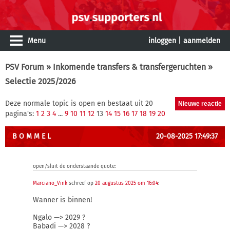
Menu
inloggen
|
aanmelden
PSV Forum
»
Inkomende transfers & transfergeruchten
»
Selectie 2025/2026
Deze normale topic is open en bestaat uit 20
pagina's:
1
2
3
4
...
9
10
11
12
13
14
15
16
17
18
19
20
B O M M E L
20-08-2025 17:49:37
open/sluit de onderstaande quote:
Marciano_Vink
schreef op
20 augustus 2025 om 16:04
:
Wanner is binnen!
Ngalo —> 2029 ?
Babadi —> 2028 ?