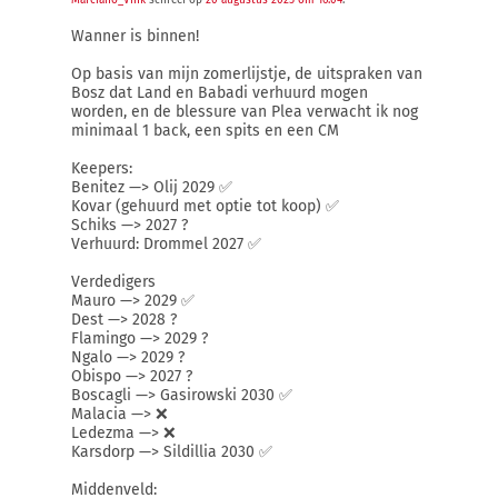
Marciano_Vink
schreef op
20 augustus 2025 om 16:04
:
Wanner is binnen!
Op basis van mijn zomerlijstje, de uitspraken van
Bosz dat Land en Babadi verhuurd mogen
worden, en de blessure van Plea verwacht ik nog
minimaal 1 back, een spits en een CM
Keepers:
Benitez —> Olij 2029 ✅
Kovar (gehuurd met optie tot koop) ✅
Schiks —> 2027 ?
Verhuurd: Drommel 2027 ✅
Verdedigers
Mauro —> 2029 ✅
Dest —> 2028 ?
Flamingo —> 2029 ?
Ngalo —> 2029 ?
Obispo —> 2027 ?
Boscagli —> Gasirowski 2030 ✅
Malacia —> ❌
Ledezma —> ❌
Karsdorp —> Sildillia 2030 ✅
Middenveld: