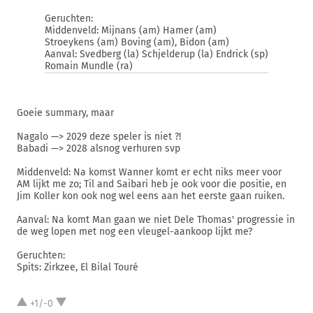
Geruchten:
Middenveld: Mijnans (am) Hamer (am)
Stroeykens (am) Boving (am), Bidon (am)
Aanval: Svedberg (la) Schjelderup (la) Endrick (sp)
Romain Mundle (ra)
Goeie summary, maar
Nagalo —> 2029 deze speler is niet ?!
Babadi —> 2028 alsnog verhuren svp
Middenveld: Na komst Wanner komt er echt niks meer voor
AM lijkt me zo; Til and Saibari heb je ook voor die positie, en
Jim Koller kon ook nog wel eens aan het eerste gaan ruiken.
Aanval: Na komt Man gaan we niet Dele Thomas' progressie in
de weg lopen met nog een vleugel-aankoop lijkt me?
Geruchten:
Spits: Zirkzee, El Bilal Touré
+1/-0