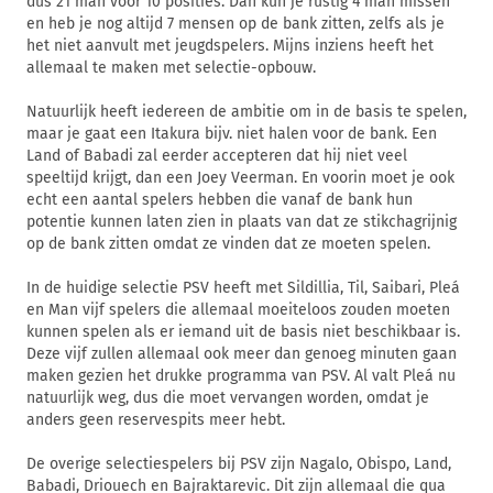
dus 21 man voor 10 posities. Dan kun je rustig 4 man missen
en heb je nog altijd 7 mensen op de bank zitten, zelfs als je
het niet aanvult met jeugdspelers. Mijns inziens heeft het
allemaal te maken met selectie-opbouw.
Natuurlijk heeft iedereen de ambitie om in de basis te spelen,
maar je gaat een Itakura bijv. niet halen voor de bank. Een
Land of Babadi zal eerder accepteren dat hij niet veel
speeltijd krijgt, dan een Joey Veerman. En voorin moet je ook
echt een aantal spelers hebben die vanaf de bank hun
potentie kunnen laten zien in plaats van dat ze stikchagrijnig
op de bank zitten omdat ze vinden dat ze moeten spelen.
In de huidige selectie PSV heeft met Sildillia, Til, Saibari, Pleá
en Man vijf spelers die allemaal moeiteloos zouden moeten
kunnen spelen als er iemand uit de basis niet beschikbaar is.
Deze vijf zullen allemaal ook meer dan genoeg minuten gaan
maken gezien het drukke programma van PSV. Al valt Pleá nu
natuurlijk weg, dus die moet vervangen worden, omdat je
anders geen reservespits meer hebt.
De overige selectiespelers bij PSV zijn Nagalo, Obispo, Land,
Babadi, Driouech en Bajraktarevic. Dit zijn allemaal die qua