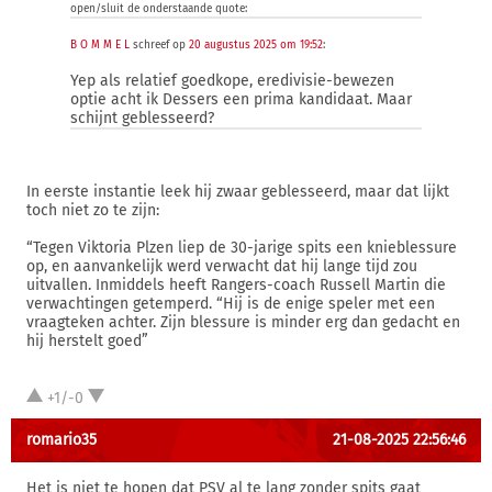
open/sluit de onderstaande quote:
B O M M E L
schreef op
20 augustus 2025 om 19:52
:
Yep als relatief goedkope, eredivisie-bewezen
optie acht ik Dessers een prima kandidaat. Maar
schijnt geblesseerd?
In eerste instantie leek hij zwaar geblesseerd, maar dat lijkt
toch niet zo te zijn:
“Tegen Viktoria Plzen liep de 30-jarige spits een knieblessure
op, en aanvankelijk werd verwacht dat hij lange tijd zou
uitvallen. Inmiddels heeft Rangers-coach Russell Martin die
verwachtingen getemperd. “Hij is de enige speler met een
vraagteken achter. Zijn blessure is minder erg dan gedacht en
hij herstelt goed”
+1/-0
romario35
21-08-2025 22:56:46
Het is niet te hopen dat PSV al te lang zonder spits gaat