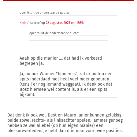
open/sluit de onderstaande quote:
Kleine1
schreef op
22 augustus 2025 om 16:55
:
open/sluit de onderstaande quote:
Aaah op die manier .... dat had ik verkeerd
begrepen ja.
Ja, nu ook Wanner "binnen is", zal er buiten een
spits inderdaad niet heel veel meer gebeuren
(tenzij er nog iemand weggaat). Ik denk ook dat
Bosz hiermee wel content is, als er een spits
bijkomt.
Dat denk ik ook wel. Dest en Mauro Junior kunnen gelukkig
beide zowel rechts- als linksachter spelen. Jammer genoeg
hebben ze wel allebei (op hun eigen manier) een
blessureverleden. Je hebt dan drie man voor twee posities.