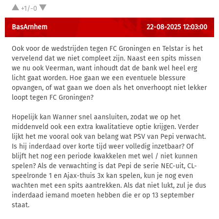
+1/-0
BasArnhem
22-08-2025 12:03:00
Ook voor de wedstrijden tegen FC Groningen en Telstar is het
vervelend dat we niet compleet zijn. Naast een spits missen
we nu ook Veerman, want inhoudt dat de bank wel heel erg
licht gaat worden. Hoe gaan we een eventuele blessure
opvangen, of wat gaan we doen als het onverhoopt niet lekker
loopt tegen FC Groningen?
Hopelijk kan Wanner snel aansluiten, zodat we op het
middenveld ook een extra kwalitatieve optie krijgen. Verder
lijkt het me vooral ook van belang wat PSV van Pepi verwacht.
Is hij inderdaad over korte tijd weer volledig inzetbaar? Of
blijft het nog een periode kwakkelen met wel / niet kunnen
spelen? Als de verwachting is dat Pepi de serie NEC-uit, CL-
speelronde 1 en Ajax-thuis 3x kan spelen, kun je nog even
wachten met een spits aantrekken. Als dat niet lukt, zul je dus
inderdaad iemand moeten hebben die er op 13 september
staat.