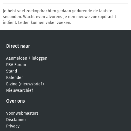
Je hebt veel zoekopdrachten gedaan gedurende de laatste
seconden. Wacht even alvorens je een nieuwe zoekopdracht
indient. Leden kunnen vaker zoeken.
Direct naar
Aanmelden
/
inloggen
PSV Forum
Stand
Kalender
E-zine (nieuwsbrief)
Nieuwsarchief
Over ons
Voor webmasters
Disclaimer
Privacy