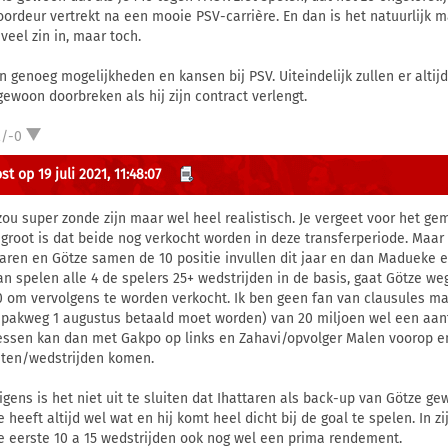
oordeur vertrekt na een mooie PSV-carrière. En dan is het natuurlijk 
veel zin in, maar toch.
ijn genoeg mogelijkheden en kansen bij PSV. Uiteindelijk zullen er altij
gewoon doorbreken als hij zijn contract verlengt.
2/-0
t op 19 juli 2021, 11:48:07
zou super zonde zijn maar wel heel realistisch. Je vergeet voor het 
 groot is dat beide nog verkocht worden in deze transferperiode. Maar
taren en Götze samen de 10 positie invullen dit jaar en dan Madueke en
an spelen alle 4 de spelers 25+ wedstrijden in de basis, gaat Götze we
0 om vervolgens te worden verkocht. Ik ben geen fan van clausules ma
 pakweg 1 augustus betaald moet worden) van 20 miljoen wel een aantre
essen kan dan met Gakpo op links en Zahavi/opvolger Malen voorop 
ten/wedstrijden komen.
igens is het niet uit te sluiten dat Ihattaren als back-up van Götze g
e heeft altijd wel wat en hij komt heel dicht bij de goal te spelen. In
de eerste 10 a 15 wedstrijden ook nog wel een prima rendement.