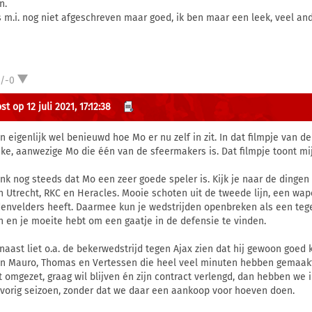
n.
is m.i. nog niet afgeschreven maar goed, ik ben maar een leek, veel ande
1/-0
t op 12 juli 2021, 17:12:38
en eigenlijk wel benieuwd hoe Mo er nu zelf in zit. In dat filmpje van 
ijke, aanwezige Mo die één van de sfeermakers is. Dat filmpje toont mij 
enk nog steeds dat Mo een zeer goede speler is. Kijk je naar de dingen
n Utrecht, RKC en Heracles. Mooie schoten uit de tweede lijn, een wa
envelders heeft. Daarmee kun je wedstrijden openbreken als een teg
n en je moeite hebt om een gaatje in de defensie te vinden.
naast liet o.a. de bekerwedstrijd tegen Ajax zien dat hij gewoon goed 
an Mauro, Thomas en Vertessen die heel veel minuten hebben gemaakt o
t omgezet, graag wil blijven én zijn contract verlengd, dan hebben we 
v. vorig seizoen, zonder dat we daar een aankoop voor hoeven doen.