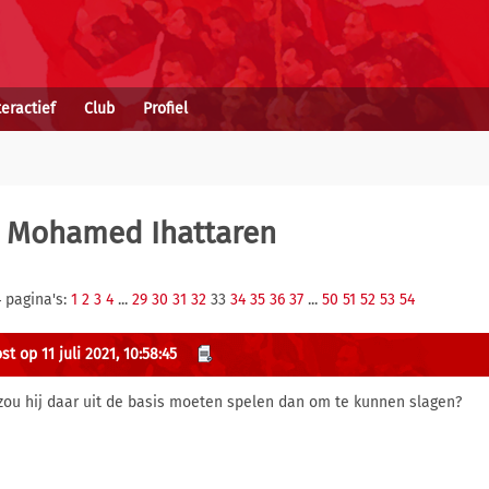
teractief
Club
Profiel
 Mohamed Ihattaren
 pagina's:
1
2
3
4
...
29
30
31
32
33
34
35
36
37
...
50
51
52
53
54
t op 11 juli 2021, 10:58:45
zou hij daar uit de basis moeten spelen dan om te kunnen slagen?