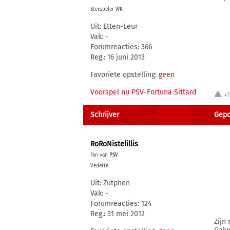
Sterspeler WK
Uit: Etten-Leur
Vak: -
Forumreacties: 366
Reg.: 16 juni 2013
Favoriete opstelling:
geen
Voorspel nu PSV-Fortuna Sittard
+
Schrijver
Gepos
RoRoNistelillis
Fan van
PSV
Vedette
Uit: Zutphen
Vak: -
Forumreacties: 124
Reg.: 31 mei 2012
Zijn