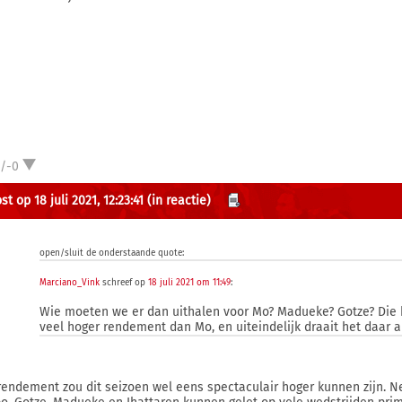
1/-0
t op 18 juli 2021, 12:23:41
(in reactie)
open/sluit de onderstaande quote:
Marciano_Vink
schreef op
18 juli 2021 om 11:49
:
Wie moeten we er dan uithalen voor Mo? Madueke? Gotze? Die 
veel hoger rendement dan Mo, en uiteindelijk draait het daar 
 rendement zou dit seizoen wel eens spectaculair hoger kunnen zijn. Ne