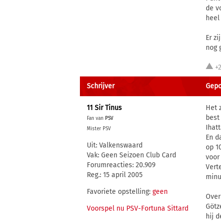
de v
heel 
Er z
nog 
+
Schrijver
Gepos
11 Sir Tinus
Het 
best
Fan van
PSV
Ihat
Mister PSV
En d
Uit: Valkenswaard
op 1
Vak: Geen Seizoen Club Card
voor
Forumreacties: 20.909
Vert
Reg.: 15 april 2005
minu
Favoriete opstelling:
geen
Over
Götz
Voorspel nu PSV-Fortuna Sittard
hij 