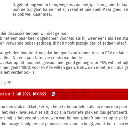
Ik geloof nog wel in hem, wegens zijn leeftijd. Is nog niet te laat
ooit de top gaat halen met zijn relatief luie spel. Maar goed, al
er ook wel klaar mee.
 die discussie hebben wij niet gehad.
eb het een paar keer opgenomen voor Mo als hij weer eens als een stu
een verwende puber gedroeg. Ik heb nooit gezegd dat, of gedaan alsof, 
aar geleden hoopte ik nog dat het goed zou komen tussen PSV en Mo e
allen. Nu een jaar later zie ik niks van beide.
s, zeker op dit moment, gewoon niet goed genoeg voor PSV, wil niet bi
ennen geeft 100% voor PSV te willen gaan. Nah... dan moet je nu dus
e het verder ook is.
1/-0
t op 11 juli 2021, 18:08:27
zou een stuk makkelijker zijn hem te beoordelen als hij eens een paar
s het vaak invallen, niet altijd op zijn favoriete plek en dus geforceer
ens mij is het vooral vertrouwen wat hij nodig heeft om het op te pakk
 die luizige 4 miljoen die je misschien voor 'm krijgt, zou ik het risi