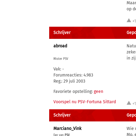
Maar 
op de
+
Schrijver
Gepos
abroad
Natu
zeke
in z
Mister PSV
Vak: -
Forumreacties: 4.983
Reg.: 29 juli 2003
Favoriete opstelling:
geen
Voorspel nu PSV-Fortuna Sittard
+
Schrijver
Gepos
Marciano_Vink
Wie 
Mo, 
Fan van
PSV