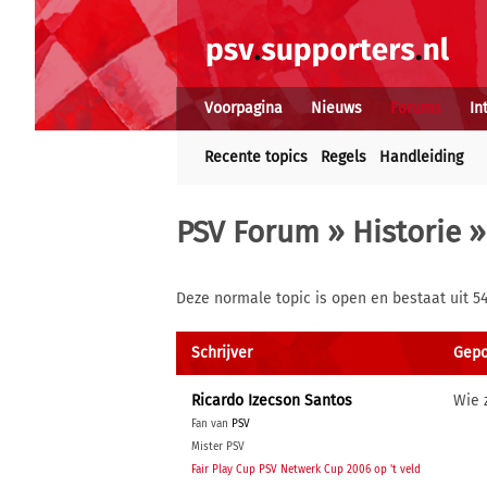
Voorpagina
Nieuws
Forums
In
Recente topics
Regels
Handleiding
PSV Forum
»
Historie
»
Deze normale topic is open en bestaat uit 54
Schrijver
Gepos
Ricardo Izecson Santos
Wie 
Fan van
PSV
Mister PSV
Fair Play Cup PSV Netwerk Cup 2006 op 't veld