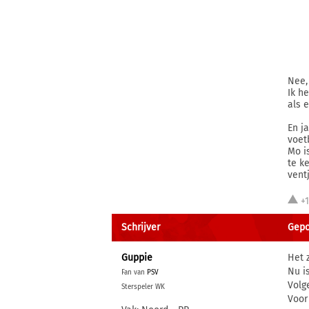
Nee,
Ik h
als 
En j
voetb
Mo i
te k
ventj
+
Schrijver
Gepos
Guppie
Het 
Nu i
Fan van
PSV
Volg
Sterspeler WK
Voor