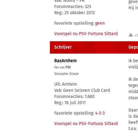
Vak: Noord - PR
geve
Forumreacties: 325
Hij 
Reg.: 25 oktober 2012
Favoriete opstelling:
geen
Voorspel nu PSV-Fortuna Sittard
+
Schrijver
Gepos
BasArnhem
Ik b
vrol
Fan van
PSV
Sterspeler Oranje
Ik d
Uit: Arnhem
tege
Vak: Geen Seizoen Club Card
midd
Forumreacties: 1.680
staa
Reg.: 18 juli 2017
Daar
Favoriete opstelling:
4-3-3
is d
heef
Voorspel nu PSV-Fortuna Sittard
t.o.