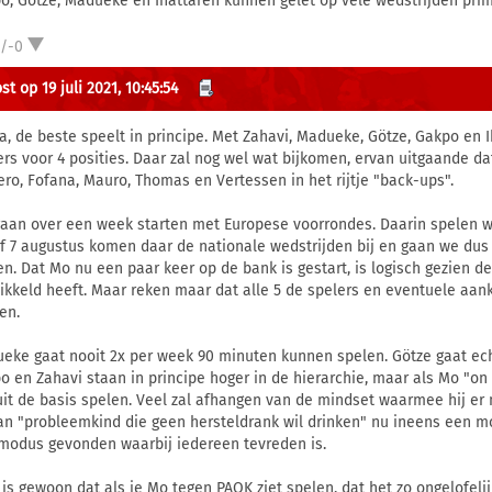
o, Gotze, Madueke en Ihattaren kunnen gelet op vele wedstrijden prim
1/-0
t op 19 juli 2021, 10:45:54
a, de beste speelt in principe. Met Zahavi, Madueke, Götze, Gakpo en 
ers voor 4 posities. Daar zal nog wel wat bijkomen, ervan uitgaande da
ro, Fofana, Mauro, Thomas en Vertessen in het rijtje "back-ups".
aan over een week starten met Europese voorrondes. Daarin spelen w
f 7 augustus komen daar de nationale wedstrijden bij en gaan we dus
en. Dat Mo nu een paar keer op de bank is gestart, is logisch gezien de
ikkeld heeft. Maar reken maar dat alle 5 de spelers en eventuele aa
en.
eke gaat nooit 2x per week 90 minuten kunnen spelen. Götze gaat echt
o en Zahavi staan in principe hoger in de hierarchie, maar als Mo "on f
uit de basis spelen. Veel zal afhangen van de mindset waarmee hij er nu 
van "probleemkind die geen hersteldrank wil drinken" nu ineens een m
modus gevonden waarbij iedereen tevreden is.
 is gewoon dat als je Mo tegen PAOK ziet spelen, dat het zo ongelofelij