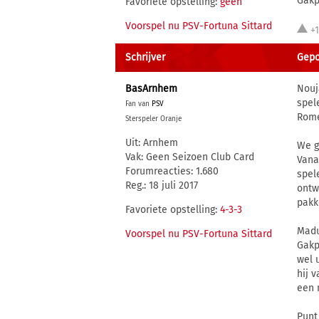
Gakp
Favoriete opstelling:
geen
Voorspel nu PSV-Fortuna Sittard
+
Schrijver
Gepos
BasArnhem
Nouj
spel
Fan van
PSV
Rome
Sterspeler Oranje
Uit: Arnhem
We g
Vak: Geen Seizoen Club Card
Vana
Forumreacties: 1.680
spel
Reg.: 18 juli 2017
ontw
pakk
Favoriete opstelling:
4-3-3
Madu
Voorspel nu PSV-Fortuna Sittard
Gakp
wel 
hij 
een 
Punt