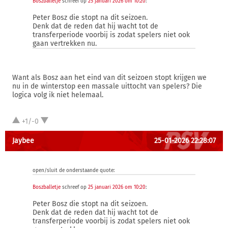
Boszballetje
schreef op
25 januari 2026 om 10:20
:
Peter Bosz die stopt na dit seizoen.
Denk dat de reden dat hij wacht tot de
transferperiode voorbij is zodat spelers niet ook
gaan vertrekken nu.
Want als Bosz aan het eind van dit seizoen stopt krijgen we
nu in de winterstop een massale uittocht van spelers? Die
logica volg ik niet helemaal.
+1/-0
Jaybee
25-01-2026 22:28:07
open/sluit de onderstaande quote:
Boszballetje
schreef op
25 januari 2026 om 10:20
:
Peter Bosz die stopt na dit seizoen.
Denk dat de reden dat hij wacht tot de
transferperiode voorbij is zodat spelers niet ook