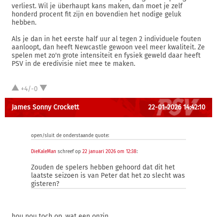
verliest. Wil je überhaupt kans maken, dan moet je zelf
honderd procent fit zijn en bovendien het nodige geluk
hebben.
Als je dan in het eerste half uur al tegen 2 individuele fouten
aanloopt, dan heeft Newcastle gewoon veel meer kwaliteit. Ze
spelen met zo'n grote intensiteit en fysiek geweld daar heeft
PSV in de eredivisie niet mee te maken.
+4/-0
James Sonny Crockett
22-01-2026 14:42:10
open/sluit de onderstaande quote:
DieKaleMan
schreef op
22 januari 2026 om 12:38
:
Zouden de spelers hebben gehoord dat dit het
laatste seizoen is van Peter dat het zo slecht was
gisteren?
hou nou toch op. wat een onzin.