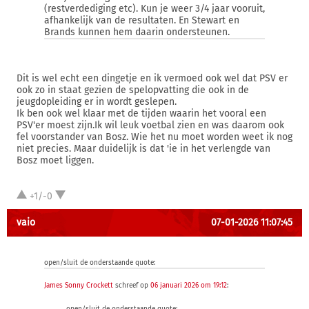
(restverdediging etc). Kun je weer 3/4 jaar vooruit,
afhankelijk van de resultaten. En Stewart en
Brands kunnen hem daarin ondersteunen.
Dit is wel echt een dingetje en ik vermoed ook wel dat PSV er
ook zo in staat gezien de spelopvatting die ook in de
jeugdopleiding er in wordt geslepen.
Ik ben ook wel klaar met de tijden waarin het vooral een
PSV'er moest zijn.Ik wil leuk voetbal zien en was daarom ook
fel voorstander van Bosz. Wie het nu moet worden weet ik nog
niet precies. Maar duidelijk is dat 'ie in het verlengde van
Bosz moet liggen.
+1/-0
vaio
07-01-2026 11:07:45
open/sluit de onderstaande quote:
James Sonny Crockett
schreef op
06 januari 2026 om 19:12
: