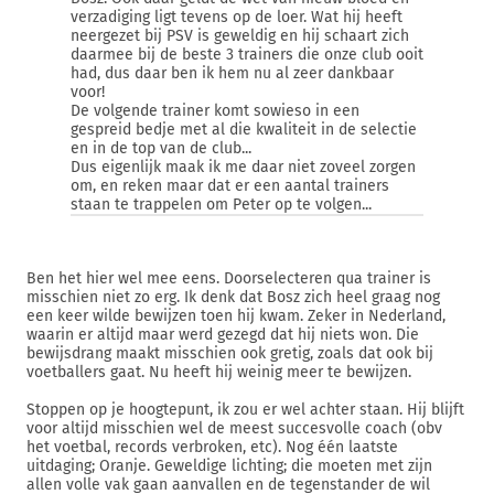
verzadiging ligt tevens op de loer. Wat hij heeft
neergezet bij PSV is geweldig en hij schaart zich
daarmee bij de beste 3 trainers die onze club ooit
had, dus daar ben ik hem nu al zeer dankbaar
voor!
De volgende trainer komt sowieso in een
gespreid bedje met al die kwaliteit in de selectie
en in de top van de club...
Dus eigenlijk maak ik me daar niet zoveel zorgen
om, en reken maar dat er een aantal trainers
staan te trappelen om Peter op te volgen...
Ben het hier wel mee eens. Doorselecteren qua trainer is
misschien niet zo erg. Ik denk dat Bosz zich heel graag nog
een keer wilde bewijzen toen hij kwam. Zeker in Nederland,
waarin er altijd maar werd gezegd dat hij niets won. Die
bewijsdrang maakt misschien ook gretig, zoals dat ook bij
voetballers gaat. Nu heeft hij weinig meer te bewijzen.
Stoppen op je hoogtepunt, ik zou er wel achter staan. Hij blijft
voor altijd misschien wel de meest succesvolle coach (obv
het voetbal, records verbroken, etc). Nog één laatste
uitdaging; Oranje. Geweldige lichting; die moeten met zijn
allen volle vak gaan aanvallen en de tegenstander de wil