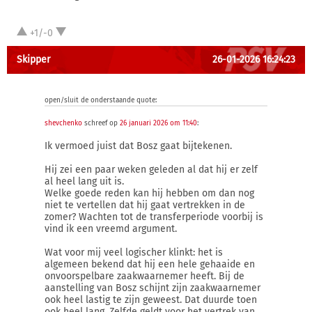
+1/-0
Skipper
26-01-2026 16:24:23
open/sluit de onderstaande quote:
shevchenko
schreef op
26 januari 2026 om 11:40
:
Ik vermoed juist dat Bosz gaat bijtekenen.
Hij zei een paar weken geleden al dat hij er zelf
al heel lang uit is.
Welke goede reden kan hij hebben om dan nog
niet te vertellen dat hij gaat vertrekken in de
zomer? Wachten tot de transferperiode voorbij is
vind ik een vreemd argument.
Wat voor mij veel logischer klinkt: het is
algemeen bekend dat hij een hele gehaaide en
onvoorspelbare zaakwaarnemer heeft. Bij de
aanstelling van Bosz schijnt zijn zaakwaarnemer
ook heel lastig te zijn geweest. Dat duurde toen
ook heel lang. Zelfde geldt voor het vertrek van