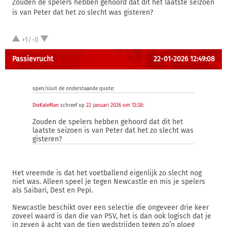
Zouden de spelers hebben gehoord dat dit het laatste seizoen
is van Peter dat het zo slecht was gisteren?
+1/-0
Passievrucht
22-01-2026 12:49:08
open/sluit de onderstaande quote:
DieKaleMan
schreef op
22 januari 2026 om 12:38
:
Zouden de spelers hebben gehoord dat dit het
laatste seizoen is van Peter dat het zo slecht was
gisteren?
Het vreemde is dat het voetballend eigenlijk zo slecht nog
niet was. Alleen speel je tegen Newcastle en mis je spelers
als Saibari, Dest en Pepi.
Newcastle beschikt over een selectie die ongeveer drie keer
zoveel waard is dan die van PSV, het is dan ook logisch dat je
in zeven à acht van de tien wedstrijden tegen zo’n ploeg