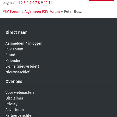
pagina's:
1
2
3
4
5
6
7
8
9
10
11
PSV Forum
»
Algemeen PSV Forum
» Peter Bosz
Direct naar
Aanmelden
/
inloggen
PSV Forum
Stand
Kalender
E-zine (nieuwsbrief)
Nieuwsarchief
Over ons
Voor webmasters
Disclaimer
Privacy
Adverteren
Partnerberichten