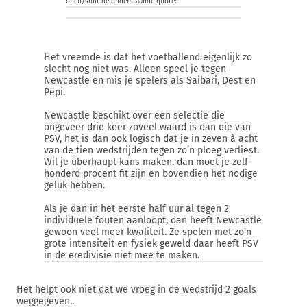
open/sluit de onderstaande quote:
Het vreemde is dat het voetballend eigenlijk zo
slecht nog niet was. Alleen speel je tegen
Newcastle en mis je spelers als Saibari, Dest en
Pepi.
Newcastle beschikt over een selectie die
ongeveer drie keer zoveel waard is dan die van
PSV, het is dan ook logisch dat je in zeven à acht
van de tien wedstrijden tegen zo’n ploeg verliest.
Wil je überhaupt kans maken, dan moet je zelf
honderd procent fit zijn en bovendien het nodige
geluk hebben.
Als je dan in het eerste half uur al tegen 2
individuele fouten aanloopt, dan heeft Newcastle
gewoon veel meer kwaliteit. Ze spelen met zo'n
grote intensiteit en fysiek geweld daar heeft PSV
in de eredivisie niet mee te maken.
Het helpt ook niet dat we vroeg in de wedstrijd 2 goals
weggegeven..