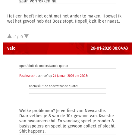
gaan vertrekken nu.
Het een heeft niet echt met het ander te maken. Hoewel ik
wel het gevoel heb dat Bosz stopt. Hopelijk zit ik er naast..
+1/-0
vaio
26-01-2026 08:04:43
open/sluit de onderstaande quote:
Passievrucht
schreef op
24 januari 2026 om 23:08
:
open/sluit de onderstaande quote:
Welke problemen? Je verliest van Newcastle.
Daar vetlies je 8 van de 10x gewoon van. Kwestie
van niveauverschil. En vandaag speel je zonder 8
basisspelers en speel je gewoon collectief slecht.
Shit happens.