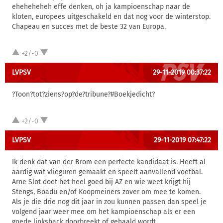
eheheheheh effe denken, oh ja kampioenschap naar de
kloten, europees uitgeschakeld en dat nog voor de winterstop.
Chapeau en succes met de beste 32 van Europa.
+2/-0
LVPSV
29-11-2019 00:37:22
?️Toon?️tot?️ziens?️op?️de?️tribune?️#Boekjedicht?️
+2/-0
LVPSV
29-11-2019 07:47:22
Ik denk dat van der Brom een perfecte kandidaat is. Heeft al
aardig wat vlieguren gemaakt en speelt aanvallend voetbal.
Arne Slot doet het heel goed bij AZ en wie weet krijgt hij
Stengs, Boadu en/of Koopmeiners zover om mee te komen.
Als je die drie nog dit jaar in zou kunnen passen dan speel je
volgend jaar weer mee om het kampioenschap als er een
goede linksback doorbreekt of gehaald wordt.