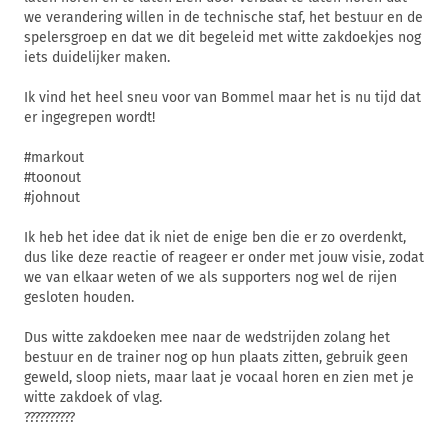
we verandering willen in de technische staf, het bestuur en de
spelersgroep en dat we dit begeleid met witte zakdoekjes nog
iets duidelijker maken.
Ik vind het heel sneu voor van Bommel maar het is nu tijd dat
er ingegrepen wordt!
#markout
#toonout
#johnout
Ik heb het idee dat ik niet de enige ben die er zo overdenkt,
dus like deze reactie of reageer er onder met jouw visie, zodat
we van elkaar weten of we als supporters nog wel de rijen
gesloten houden.
Dus witte zakdoeken mee naar de wedstrijden zolang het
bestuur en de trainer nog op hun plaats zitten, gebruik geen
geweld, sloop niets, maar laat je vocaal horen en zien met je
witte zakdoek of vlag.
?️?️?️?️?️?️?️?️?️?️