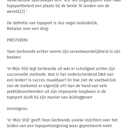
Nederlandse sportkoepel NOC*NSF als uitgangspunt voor haar
topsportbeleid een plaats bij de beste 10 landen van de
wereld.[2] '
De definitie van topsport is dus nogal onduidelijk.
Behalve over een ding:
PRESTEREN!
Toon Gerbrands echter neemt zijn verantwoordelijkheid in zijn
boeken:
'In Mijn Stijl legt Gerbrands uit wat er schuilgaat achter zijn
succesvolle methode. Wat is het onderscheidend DNA van
een leider? Is succes maakbaar? En hoe ziet de voetbalclub
van de toekomst er eigenlijk uit? Aan de hand van vele
praktijkvoorbeelden uit zijn imposante loopbaan in de
topsport duidt hij zijn manier van leidinggeven'
Vervolgens:
'In 'Mijn Stijl' geeft Toon Gerbrands unieke inzichten over het
leiden van een topsportomgeving waar gepresteerd móet