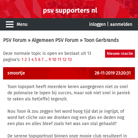
Menu
inloggen
|
aanmelden
PSV Forum
»
Algemeen PSV Forum
» Toon Gerbrands
Deze normale topic is open en bestaat uit 13
pagina's:
1
2
3
4
5
6
7
...
9
10
11
12
13
smoortje
28-11-2019 23:20:31
Toon topsport heeft meerdere keren aangegeven niet zo snel
de polonaise te lopen bij succes, maar ook niet snel in paniek
te raken als het(effe) tegenzit.
Nou Toon ik zou zeggen het word hoog tijd dat je ingrijpt, of
word het cliche van we dronken nog een glas en deden nog
een plas en alles bleef zoals het was van stal gehaald?
De serene topsportrust binnen onze mooie club resulteert in