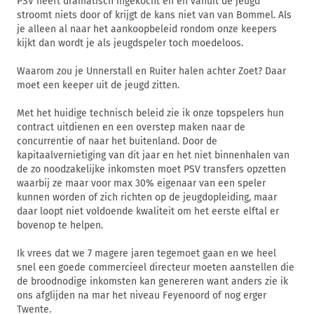
PSV heeft dramatisch ingekocht en en vanuit de jeugd
stroomt niets door of krijgt de kans niet van van Bommel. Als
je alleen al naar het aankoopbeleid rondom onze keepers
kijkt dan wordt je als jeugdspeler toch moedeloos.
Waarom zou je Unnerstall en Ruiter halen achter Zoet? Daar
moet een keeper uit de jeugd zitten.
Met het huidige technisch beleid zie ik onze topspelers hun
contract uitdienen en een overstep maken naar de
concurrentie of naar het buitenland. Door de
kapitaalvernietiging van dit jaar en het niet binnenhalen van
de zo noodzakelijke inkomsten moet PSV transfers opzetten
waarbij ze maar voor max 30% eigenaar van een speler
kunnen worden of zich richten op de jeugdopleiding, maar
daar loopt niet voldoende kwaliteit om het eerste elftal er
bovenop te helpen.
Ik vrees dat we 7 magere jaren tegemoet gaan en we heel
snel een goede commercieel directeur moeten aanstellen die
de broodnodige inkomsten kan genereren want anders zie ik
ons afglijden na mar het niveau Feyenoord of nog erger
Twente.