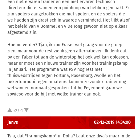
een niet ervaren trainer en een niet ervaren technisch
directeur die er samen een puinhoop van hebben gemaakt. Er
zijn spelers aangetrokken die niet spelen, en de spelers die
we hadden zijn drastisch in waarde verminderd. Het lijkt alsof
het beleid van v Bommel en v De Jong gewoon niet op elkaar
afgestemd zijn.
Hoe nu verder? Tjah, ik zou Fraser wel graag voor de groep
zien, maar voor de rest zie ik geen alternatieven. Ik denk dat
bv een Faber tot aan de winterstop het ook wel kan oplossen,
maar er moet een nieuwe trainer zijn voor het trainingskamp
in januari. Het programma wat PSV nog rest met
thuiswedstrijden tegen Fortuna, Rosenborg, Zwolle en het
bekertournooi tegen amateurs kunnen ze zonder trainer nog
wel winnen normaal gesproken. Uit bij Feyenoord gaan we
sowieso voor de bijl met welke trainer dan ook.
+2/-1
janvs
02-12-2019 14:34:00
Tsja, dat "trainingskamp" in Doha? Laat onze diva's maar in de