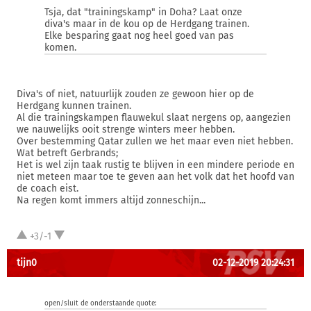
Tsja, dat "trainingskamp" in Doha? Laat onze
diva's maar in de kou op de Herdgang trainen.
Elke besparing gaat nog heel goed van pas
komen.
Diva's of niet, natuurlijk zouden ze gewoon hier op de
Herdgang kunnen trainen.
Al die trainingskampen flauwekul slaat nergens op, aangezien
we nauwelijks ooit strenge winters meer hebben.
Over bestemming Qatar zullen we het maar even niet hebben.
Wat betreft Gerbrands;
Het is wel zijn taak rustig te blijven in een mindere periode en
niet meteen maar toe te geven aan het volk dat het hoofd van
de coach eist.
Na regen komt immers altijd zonneschijn...
+3/-1
tijn0
02-12-2019 20:24:31
open/sluit de onderstaande quote: