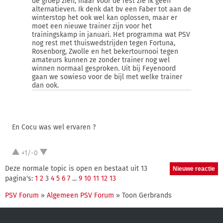
de groep zien, maar voor de rest zie ik geen
alternatieven. Ik denk dat bv een Faber tot aan de
winterstop het ook wel kan oplossen, maar er
moet een nieuwe trainer zijn voor het
trainingskamp in januari. Het programma wat PSV
nog rest met thuiswedstrijden tegen Fortuna,
Rosenborg, Zwolle en het bekertournooi tegen
amateurs kunnen ze zonder trainer nog wel
winnen normaal gesproken. Uit bij Feyenoord
gaan we sowieso voor de bijl met welke trainer
dan ook.
En Cocu was wel ervaren ?
+1/-0
Deze normale topic is open en bestaat uit 13
pagina's:
1
2
3
4
5
6
7
...
9
10
11
12
13
PSV Forum
»
Algemeen PSV Forum
» Toon Gerbrands