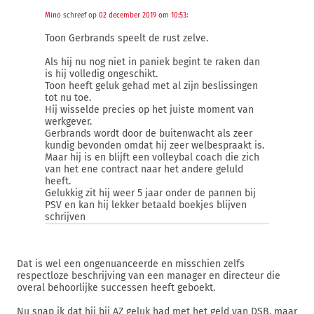
Mino
schreef op
02 december 2019 om 10:53
:
Toon Gerbrands speelt de rust zelve.
Als hij nu nog niet in paniek begint te raken dan
is hij volledig ongeschikt.
Toon heeft geluk gehad met al zijn beslissingen
tot nu toe.
Hij wisselde precies op het juiste moment van
werkgever.
Gerbrands wordt door de buitenwacht als zeer
kundig bevonden omdat hij zeer welbespraakt is.
Maar hij is en blijft een volleybal coach die zich
van het ene contract naar het andere geluld
heeft.
Gelukkig zit hij weer 5 jaar onder de pannen bij
PSV en kan hij lekker betaald boekjes blijven
schrijven
Dat is wel een ongenuanceerde en misschien zelfs
respectloze beschrijving van een manager en directeur die
overal behoorlijke successen heeft geboekt.
Nu snap ik dat hij bij AZ geluk had met het geld van DSB, maar