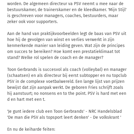
worden. De algemeen directeur va PSV neemt u mee naar de
bestuurskamer, de trainerskamer en de kleedkamer. 'Mijn Stijl'
is geschreven voor managers, coaches, bestuurders, maar
zeker ook voor supporters.
Aan de hand van praktijkvoorbeelden legt de baas van PSV uit
hoe hij de gevolgen van winst en verlies verwerkt in zijn
kenmerkende manier van leiding geven. Wat zijn de principes
om succes te bereiken? Hoe komt een prestatieklimaat tot
stand? Welke rol spelen de coach en de manager?
Toon Gerbrands is succesvol als coach (volleybal) en manager
(schaatsen) en als directeur bij eerst subtopper en nu topclub
PSV in de complexe voetbalwereld. Een lange lijst van prijzen
bewijst dat zijn aanpak werkt. De geboren Fries schrijft zoals
hij aanstuurt; no nonsens en to the point. PSV is hard met een
d en hart met een t.
'Je gunt iedere club een Toon Gerbrands' - NRC Handelsblad
'De man die PSV als topsport leert denken' - De volkskrant '
En nu de keiharde feiten: