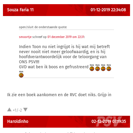
Souza Faria 11
01-12-2019 22:34:08
open/sluit de onderstaande quote:
smoortje
schreef op
01 december 2019 om 22:31
:
Indien Toon nu niet ingrijpt is hij wat mij betreft
never nooit niet meer geloofwaardig, en is hij
hoofdverantwoordelijk voor de teloorgang van
ONS PSV!!!!
GVD wat ben ik boos en gefrustreerd
Ik zie een boek aankomen en de RVC doet niks. Grijp in
+1/-2
Haroldinho
02-12-2019 07:19:35