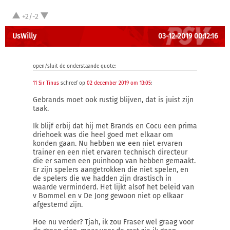
+2/-2
UsWilly
03-12-2019 00:12:16
open/sluit de onderstaande quote:
11 Sir Tinus
schreef op
02 december 2019 om 13:05
:
Gebrands moet ook rustig blijven, dat is juist zijn
taak.
Ik blijf erbij dat hij met Brands en Cocu een prima
driehoek was die heel goed met elkaar om
konden gaan. Nu hebben we een niet ervaren
trainer en een niet ervaren technisch directeur
die er samen een puinhoop van hebben gemaakt.
Er zijn spelers aangetrokken die niet spelen, en
de spelers die we hadden zijn drastisch in
waarde verminderd. Het lijkt alsof het beleid van
v Bommel en v De Jong gewoon niet op elkaar
afgestemd zijn.
Hoe nu verder? Tjah, ik zou Fraser wel graag voor