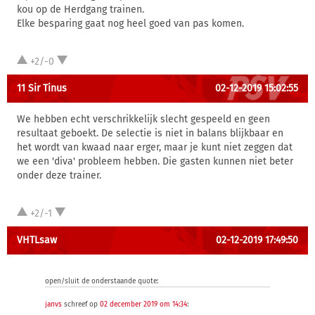
kou op de Herdgang trainen.
Elke besparing gaat nog heel goed van pas komen.
+2/-0
11 Sir Tinus
02-12-2019 15:02:55
We hebben echt verschrikkelijk slecht gespeeld en geen
resultaat geboekt. De selectie is niet in balans blijkbaar en
het wordt van kwaad naar erger, maar je kunt niet zeggen dat
we een 'diva' probleem hebben. Die gasten kunnen niet beter
onder deze trainer.
+2/-1
VHTLsaw
02-12-2019 17:49:50
open/sluit de onderstaande quote:
janvs
schreef op
02 december 2019 om 14:34
: