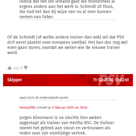
indruk dat het om iemand gaat die momenteel al
ergens anders aan het werk is. Schmidt zit thuis,
die had het dan bij wijze van nu al over kunnen
nemen van Faber.
Of de Schmidt (of welke andere trainer dan ook) wil dat PSV
zich eerst plaatst voor europees voetbal. Het kan dus nog wel
even gaan duren, voordat we weten wie de nieuwe trainer
word.
+1/-1
Skipper
11-02-2020 13:02:41
open/sluit de onderstaande quote:
Heintze1963
schreef op
11 februari 2020 om 10:45
:
Jurgen Klinsmann is na slechts tien weken
opgestapt als trainer van Hertha BSC. De Duitser
noemt het gebrek aan steun en vertrouwen als
reden voor zijn voortijdige vertrek.