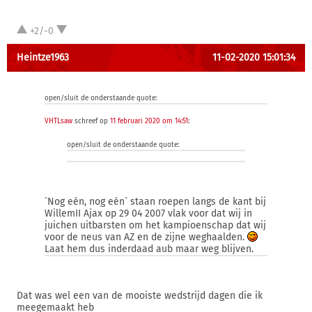
+2/-0
Heintze1963
11-02-2020 15:01:34
open/sluit de onderstaande quote:
VHTLsaw
schreef op
11 februari 2020 om 14:51
:
open/sluit de onderstaande quote:
`Nog eén, nog eén` staan roepen langs de kant bij
WillemII Ajax op 29 04 2007 vlak voor dat wij in
juichen uitbarsten om het kampioenschap dat wij
voor de neus van AZ en de zijne weghaalden.
Laat hem dus inderdaad aub maar weg blijven.
Dat was wel een van de mooiste wedstrijd dagen die ik
meegemaakt heb