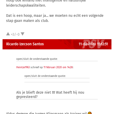
hoop ook iemand met intelligentie en natuurlijke
leiderschapskwaliteiten.
Dat is een hoop, maar ja... we moeten nu echt een volgende
stap gaan maken als club.
+3/-0
Ricardo Izecson Santos
11-02-2020 15:12:51
open/sluit de onderstaande quote:
Heintze1963
schreef op
11 februari 2020 om 14:28
:
open/sluit de onderstaande quote:
Als je blieft deze niet !!!! Wat heeft hij nou
gepresteerd?
Aldus degene die Jurgen Klinsmann als trainer wil