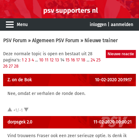
Menu
inloggen
|
aanmelden
PSV Forum
»
Algemeen PSV Forum
» Nieuwe trainer
Deze normale topic is open en bestaat uit 28
pagina's:
1
2
3
4
...
10
11
12
13
14
15
16
17
18
...
24
25
26
27
28
Z. on de Bok
10-02-2020 20:19:17
Nee, omdat er verhalen de ronde doen.
+1/-1
dorpsgek 2.0
11-02-2020 00:00:21
Vind trouwens Fraser ook een zeer serieuze optie. Is denk ik