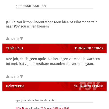
Kom maar naar PSV
Ja! Die zou ik top vinden! Maar geen idee of Klinsmann zelf
naar PSV zou willen komen?
+2/-0
11 Sir Tinus
11-02-2020 13:04:12
Nee joh, dat is geen optie. Als het tegen zit moet je wachten
tot mei. Dat zijn te kostbare maanden die verloren gaan.
+2/-0
Heintze1963
11-02-2020 13:14:08
open/sluit de onderstaande quote:
11 Sir Tinus
schreef op
11 februari 2020 om 13:04
: