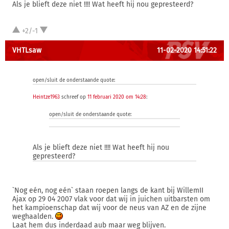
Als je blieft deze niet !!!! Wat heeft hij nou gepresteerd?
+2/-1
VHTLsaw
11-02-2020 14:51:22
open/sluit de onderstaande quote:
Heintze1963
schreef op
11 februari 2020 om 14:28
:
open/sluit de onderstaande quote:
Als je blieft deze niet !!!! Wat heeft hij nou
gepresteerd?
`Nog eén, nog eén` staan roepen langs de kant bij WillemII
Ajax op 29 04 2007 vlak voor dat wij in juichen uitbarsten om
het kampioenschap dat wij voor de neus van AZ en de zijne
weghaalden.
Laat hem dus inderdaad aub maar weg blijven.