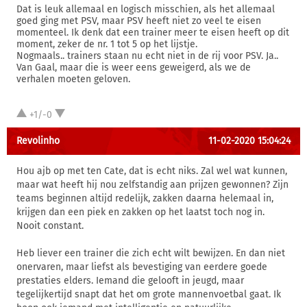
Dat is leuk allemaal en logisch misschien, als het allemaal
goed ging met PSV, maar PSV heeft niet zo veel te eisen
momenteel. Ik denk dat een trainer meer te eisen heeft op dit
moment, zeker de nr. 1 tot 5 op het lijstje.
Nogmaals.. trainers staan nu echt niet in de rij voor PSV. Ja..
Van Gaal, maar die is weer eens geweigerd, als we de
verhalen moeten geloven.
+1/-0
Revolinho
11-02-2020 15:04:24
Hou ajb op met ten Cate, dat is echt niks. Zal wel wat kunnen,
maar wat heeft hij nou zelfstandig aan prijzen gewonnen? Zijn
teams beginnen altijd redelijk, zakken daarna helemaal in,
krijgen dan een piek en zakken op het laatst toch nog in.
Nooit constant.
Heb liever een trainer die zich echt wilt bewijzen. En dan niet
onervaren, maar liefst als bevestiging van eerdere goede
prestaties elders. Iemand die gelooft in jeugd, maar
tegelijkertijd snapt dat het om grote mannenvoetbal gaat. Ik