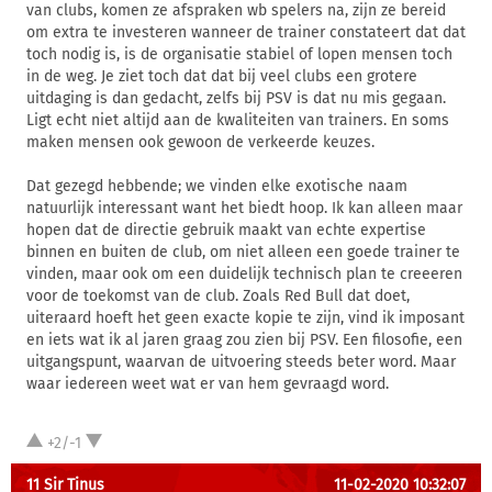
van clubs, komen ze afspraken wb spelers na, zijn ze bereid
om extra te investeren wanneer de trainer constateert dat dat
toch nodig is, is de organisatie stabiel of lopen mensen toch
in de weg. Je ziet toch dat dat bij veel clubs een grotere
uitdaging is dan gedacht, zelfs bij PSV is dat nu mis gegaan.
Ligt echt niet altijd aan de kwaliteiten van trainers. En soms
maken mensen ook gewoon de verkeerde keuzes.
Dat gezegd hebbende; we vinden elke exotische naam
natuurlijk interessant want het biedt hoop. Ik kan alleen maar
hopen dat de directie gebruik maakt van echte expertise
binnen en buiten de club, om niet alleen een goede trainer te
vinden, maar ook om een duidelijk technisch plan te creeeren
voor de toekomst van de club. Zoals Red Bull dat doet,
uiteraard hoeft het geen exacte kopie te zijn, vind ik imposant
en iets wat ik al jaren graag zou zien bij PSV. Een filosofie, een
uitgangspunt, waarvan de uitvoering steeds beter word. Maar
waar iedereen weet wat er van hem gevraagd word.
+2/-1
11 Sir Tinus
11-02-2020 10:32:07