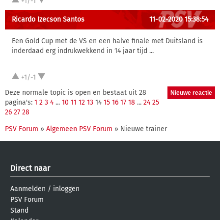
+1/-1
Ricardo Izecson Santos
11-02-2020 15:38:54
Een Gold Cup met de VS en een halve finale met Duitsland is
inderdaad erg indrukwekkend in 14 jaar tijd ...
+1/-1
Deze normale topic is open en bestaat uit 28
pagina's:
1
2
3
4
...
10
11
12
13
14
15
16
17
18
...
24
25
26
27
28
PSV Forum
»
Algemeen PSV Forum
» Nieuwe trainer
Direct naar
Aanmelden
/
inloggen
PSV Forum
Stand