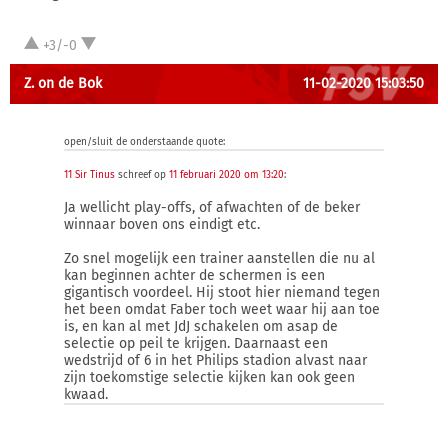
+3/-0
Z. on de Bok
11-02-2020 15:03:50
open/sluit de onderstaande quote:
11 Sir Tinus
schreef op
11 februari 2020 om 13:20
:
Ja wellicht play-offs, of afwachten of de beker
winnaar boven ons eindigt etc.
Zo snel mogelijk een trainer aanstellen die nu al
kan beginnen achter de schermen is een
gigantisch voordeel. Hij stoot hier niemand tegen
het been omdat Faber toch weet waar hij aan toe
is, en kan al met JdJ schakelen om asap de
selectie op peil te krijgen. Daarnaast een
wedstrijd of 6 in het Philips stadion alvast naar
zijn toekomstige selectie kijken kan ook geen
kwaad.