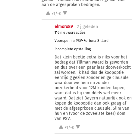
aan de afgesproken bedragen.
+1/-0
elmoro89
2 j
geleden
116 nieuwsreacties
Voorspel nu PSV-Fortuna Sittard
incomplete opstelling
Dat klein beetje extra is niks voor het
bedrag dat Tillman waard is geworden
en dus over een paar jaar doorverkocht
zal worden. Ik had dus de koopoptie
eenzijdig gezien zonder enige clausule
waardoor we hem nu zonder
onzekerheid voor 12M konden kopen,
want dat is hij inmiddels wel meer
waard. Dat ziet Bayern natuurlijk ook en
kopen de koopoptie dan ook graag af
met de afgesprkoen clausule. Slim van
hun en (voor de zoveelste keer) dom
van PSV.
+1/-0