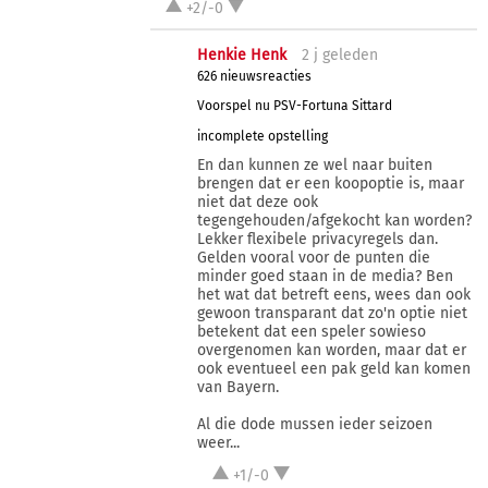
+2/-0
Henkie Henk
2 j
geleden
626 nieuwsreacties
Voorspel nu PSV-Fortuna Sittard
incomplete opstelling
En dan kunnen ze wel naar buiten
brengen dat er een koopoptie is, maar
niet dat deze ook
tegengehouden/afgekocht kan worden?
Lekker flexibele privacyregels dan.
Gelden vooral voor de punten die
minder goed staan in de media? Ben
het wat dat betreft eens, wees dan ook
gewoon transparant dat zo'n optie niet
betekent dat een speler sowieso
overgenomen kan worden, maar dat er
ook eventueel een pak geld kan komen
van Bayern.
Al die dode mussen ieder seizoen
weer...
+1/-0