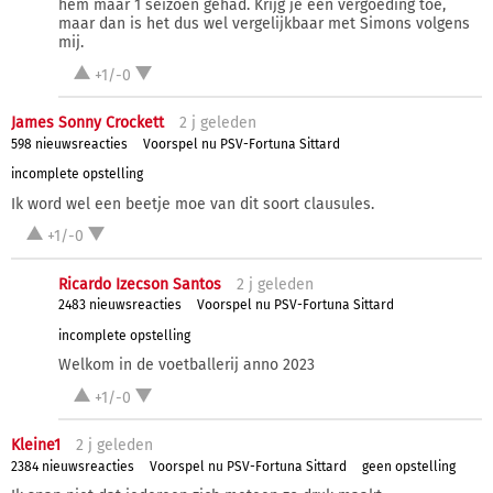
hem maar 1 seizoen gehad. Krijg je een vergoeding toe,
maar dan is het dus wel vergelijkbaar met Simons volgens
mij.
+1/-0
James Sonny Crockett
2 j
geleden
598 nieuwsreacties
Voorspel nu PSV-Fortuna Sittard
incomplete opstelling
Ik word wel een beetje moe van dit soort clausules.
+1/-0
Ricardo Izecson Santos
2 j
geleden
2483 nieuwsreacties
Voorspel nu PSV-Fortuna Sittard
incomplete opstelling
Welkom in de voetballerij anno 2023
+1/-0
Kleine1
2 j
geleden
2384 nieuwsreacties
Voorspel nu PSV-Fortuna Sittard
geen opstelling