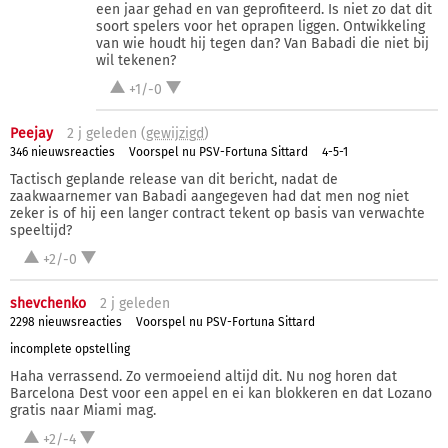
een jaar gehad en van geprofiteerd. Is niet zo dat dit
soort spelers voor het oprapen liggen. Ontwikkeling
van wie houdt hij tegen dan? Van Babadi die niet bij
wil tekenen?
+1/-0
Peejay
2 j
geleden (
gewijzigd
)
346 nieuwsreacties
Voorspel nu PSV-Fortuna Sittard
4-5-1
Tactisch geplande release van dit bericht, nadat de
zaakwaarnemer van Babadi aangegeven had dat men nog niet
zeker is of hij een langer contract tekent op basis van verwachte
speeltijd?
+2/-0
shevchenko
2 j
geleden
2298 nieuwsreacties
Voorspel nu PSV-Fortuna Sittard
incomplete opstelling
Haha verrassend. Zo vermoeiend altijd dit. Nu nog horen dat
Barcelona Dest voor een appel en ei kan blokkeren en dat Lozano
gratis naar Miami mag.
+2/-4