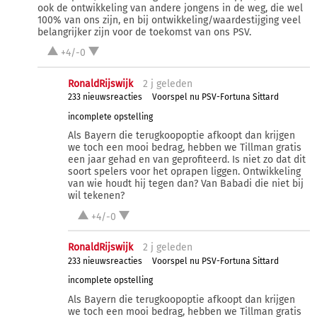
ook de ontwikkeling van andere jongens in de weg, die wel
100% van ons zijn, en bij ontwikkeling/waardestijging veel
belangrijker zijn voor de toekomst van ons PSV.
+4/-0
RonaldRijswijk
2 j
geleden
233 nieuwsreacties
Voorspel nu PSV-Fortuna Sittard
incomplete opstelling
Als Bayern die terugkoopoptie afkoopt dan krijgen
we toch een mooi bedrag, hebben we Tillman gratis
een jaar gehad en van geprofiteerd. Is niet zo dat dit
soort spelers voor het oprapen liggen. Ontwikkeling
van wie houdt hij tegen dan? Van Babadi die niet bij
wil tekenen?
+4/-0
RonaldRijswijk
2 j
geleden
233 nieuwsreacties
Voorspel nu PSV-Fortuna Sittard
incomplete opstelling
Als Bayern die terugkoopoptie afkoopt dan krijgen
we toch een mooi bedrag, hebben we Tillman gratis