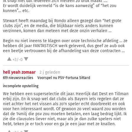
Ik snap niet dat iedereen zich meteen zo druk maakt ….
Er wordt duidelijk vermeld “is de kans aanwezig” of “het zou
kunnen”… etc.
Stewart heeft maandag bij Rondo alleen gezegd dan “het grote
clubs zijn”, en de media, die blijkbaar niets anders kunnen
verzinnen, komen dan meteen met deze onzin verhalen …
Begin nu niet ineens te klagen over onze technische afdeling … ze
hebben dit jaar FANTASTISCH werk geleverd, dus geef ze aub ook
een beetje vertrouwen bij de afhandeling van deze contracten …
+3/-0
hell yeah zomaar
2 j
geleden
619 nieuwsreacties
Voorspel nu PSV-Fortuna Sittard
incomplete opstelling
We hebben een superselectie dit jaar. Heerlijk dat Dest en Tillman
erbij zijn. En ik snap wel dat clubs als Bayern iets regelen dat ze
niet achter het net vissen als zo'n speler echt doorbreekt en ook
voor hen interessant wordt. Of gewoon zo veel waard zou worden
dat de 14milj die psv zou moeten betalen, een laag bedrag lijkt. Ik
zie die clausules liever niet, maar als je dan zulke spelers niet
hebt, teken je er toch voor en ga je een jaar met ze knallen.