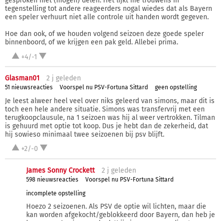
gesproken niet (mogen) delen. Het lijkt me trouwens in
tegenstelling tot andere reageerders nogal wiedes dat als Bayern
een speler verhuurt niet alle controle uit handen wordt gegeven.
Hoe dan ook, of we houden volgend seizoen deze goede speler
binnenboord, of we krijgen een pak geld. Allebei prima.
+4/-1
Glasman01
2 j
geleden
51 nieuwsreacties
Voorspel nu PSV-Fortuna Sittard
geen opstelling
Je leest alweer heel veel over niks geleerd van simons, maar dit is
toch een hele andere situatie. Simons was transfervrij met een
terugkoopclausule, na 1 seizoen was hij al weer vertrokken. Tilman
is gehuurd met optie tot koop. Dus je hebt dan de zekerheid, dat
hij sowieso minimaal twee seizoenen bij psv blijft.
+2/-0
James Sonny Crockett
2 j
geleden
598 nieuwsreacties
Voorspel nu PSV-Fortuna Sittard
incomplete opstelling
Hoezo 2 seizoenen. Als PSV de optie wil lichten, maar die
kan worden afgekocht/geblokkeerd door Bayern, dan heb je