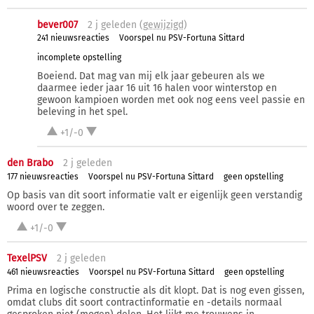
bever007
2 j
geleden (
gewijzigd
)
241 nieuwsreacties
Voorspel nu PSV-Fortuna Sittard
incomplete opstelling
Boeiend. Dat mag van mij elk jaar gebeuren als we
daarmee ieder jaar 16 uit 16 halen voor winterstop en
gewoon kampioen worden met ook nog eens veel passie en
beleving in het spel.
+1/-0
den Brabo
2 j
geleden
177 nieuwsreacties
Voorspel nu PSV-Fortuna Sittard
geen opstelling
Op basis van dit soort informatie valt er eigenlijk geen verstandig
woord over te zeggen.
+1/-0
TexelPSV
2 j
geleden
461 nieuwsreacties
Voorspel nu PSV-Fortuna Sittard
geen opstelling
Prima en logische constructie als dit klopt. Dat is nog even gissen,
omdat clubs dit soort contractinformatie en -details normaal