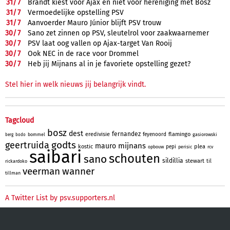
31/
7
Brandt kiest voor Ajax en niet voor hereniging met Bosz
31/
7
Vermoedelijke opstelling PSV
31/
7
Aanvoerder Mauro Júnior blijft PSV trouw
30/
7
Sano zet zinnen op PSV, sleutelrol voor zaakwaarnemer
30/
7
PSV laat oog vallen op Ajax-target Van Rooij
30/
7
Ook NEC in de race voor Drommel
30/
7
Heb jij Mijnans al in je favoriete opstelling gezet?
Stel hier in welk nieuws jij belangrijk vindt.
Tagcloud
bosz
dest
fernandez
eredivisie
flamingo
feyenoord
bommel
gasiorowski
berg
bodo
godts
geertruida
mijnans
mauro
kostic
plea
pepi
opbouw
perisic
rcv
saibari
schouten
sano
sildillia
stewart
til
rickardoko
veerman
wanner
tillman
A Twitter List by psv.supporters.nl