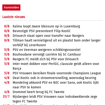
Laatste nieuws
6/
8
Kalma loopt zware blessure op in Luxemburg
6/
8
Bevestigd: PSV presenteert Filip Kostić
6/
8
Driouech staat open voor transfer naar Rangers
6/
8
Tillman haalt vernietigend uit en plaatst bom onder langer
verblijf bij Leverkusen
5/
8
PSV en Veerman weigeren schikkingsvoorstel
5/
8
Bouhoudane vervolgt carrière bij SC Cambuur
5/
8
Rangers FC meldt zich bij PSV voor Driouech
5/
8
Inter moet dokken voor Perišić, clausule geldt alleen voor
Barça
5/
8
PSV Vrouwen bereiken finale voorronde Champions League
4/
8
Deal Kostic ook in stroomversnelling, woensdag keuring
4/
8
Mondeling akkoord PSV en NEC over Sano, ook Kostic lijkt
naar PSV te komen
4/
8
Drommel keert terug bij FC Twente
31/
7
Rijsbergen leidt PSV Vrouwen naar indrukwekkende zege
tegen FC Twente