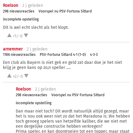
Roelson
2 j
geleden
298 nieuwsreacties
Voorspel nu PSV-Fortuna Sittard
incomplete opstelling
Dit is wel echt slecht als het klopt.
+1/-0
arnemmer
2 j
geleden
1186 nieuwsreacties
PSV-Fortuna Sittard 4-1 (1-0)
4-3-3
Een club als Bayern is niet gek en geld zat daar doe je het niet
krijg je geen kans op zo,n speller .....
+2/-0
Roelson
2 j
geleden
298 nieuwsreacties
Voorspel nu PSV-Fortuna Sittard
incomplete opstelling
Dan maar niet toch? Dit wordt natuurlijk altijd gezegd, maar
het is nou ook weer niet zo dat het Maradona is. We hebben
toch genoeg spelers van hetzelfde kaliber, die we niet met
een dergelijke constructie hebben verkregen?
Prima speler, en kan doorgroeien tot een topper, maar staat