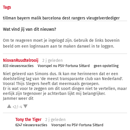
Tags
tillman
bayern
malik
barcelona
dest
rangers
vleugelverdediger
Wat vind jij van dit nieuws?
Om te reageren moet je ingelogd zijn. Gebruik de links bovenin
beeld om een loginnaam aan te maken danwel in te loggen.
NisvanRuudtelrooij
2 j
geleden
833 nieuwsreacties
Voorspel nu PSV-Fortuna Sittard
geen opstelling
Niet geleerd van Simons dus. Ik kan me herinneren dat er een
doelstelling lag van 'de meest transparante club van Nederland'.
Vooral Thijs Slegers heeft dat meermaals geroepen.
Er is wat voor te zeggen om dit soort dingen niet te vertellen, maar
eerlijk zijn tegenover je achterban lijkt mij belangrijker.
Jammer weer dit
+2/-4
Tony the Tiger
2 j
geleden
6247 nieuwsreacties
Voorspel nu PSV-Fortuna Sittard