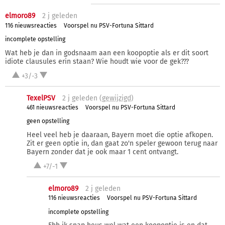
elmoro89
2 j
geleden
116 nieuwsreacties
Voorspel nu PSV-Fortuna Sittard
incomplete opstelling
Wat heb je dan in godsnaam aan een koopoptie als er dit soort
idiote clausules erin staan? Wie houdt wie voor de gek???
+3/-3
TexelPSV
2 j
geleden (
gewijzigd
)
461 nieuwsreacties
Voorspel nu PSV-Fortuna Sittard
geen opstelling
Heel veel heb je daaraan, Bayern moet die optie afkopen.
Zit er geen optie in, dan gaat zo'n speler gewoon terug naar
Bayern zonder dat je ook maar 1 cent ontvangt.
+7/-1
elmoro89
2 j
geleden
116 nieuwsreacties
Voorspel nu PSV-Fortuna Sittard
incomplete opstelling