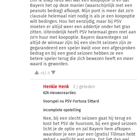
Ehh ik snap heus wel wat een koopoptie is en dat
Bayern het op deze manier (waarschijnlijk met een
peanuts bedrag) afkoopt. Mijn punt is meer dat zo'n
clausule helemaal niet nodig is als je een koopoptie
wilt bedingen. Hou het eenzijdig, maar bij PSV
moeten er altijd weer een addertje onder het gras
zitten. Uiteindelijk heeft PSV helemaal geen reet aan
zo'n huur met koopoptie. Bayern daarentegen zal
altijd de winnaar zijn: bij een slecht seizoen zijn ze
gegarandeerd een speler kwijt voor een afgesproken
bedrag en bij een goed seizoen hebben ze een
betere speler terug die zich bewezen heeft en meer
waard is geworden.
+1/-1
Henkie Henk
2 j
geleden
626 nieuwsreacties
Voorspel nu PSV-Fortuna Sittard
incomplete opstelling
Nee, bij een slecht seizoen gaat hij terug en
kost het PSV de huursom, bij een goed seizoen
licht je de optie en zal Bayern hem afkopen
waardoor je een jaar een (gratis) Tillman hebt
gehad + wellicht wat extra. Dat ligt dan wel