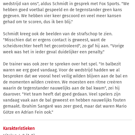
wedstrijd van ons", aldus Schmidt in gesprek met Fox Sports. "We
hebben goed voetbal gespeeld en de tegenstander geen kans
gegeven. We hebben vier keer gescoord en veel meer kansen
gehad om te scoren, dus ik ben blij."
Schmidt kreeg ook de beelden van de strafschop te zien.
"Misschien dat er ergens contact is geweest, want de
scheidsrechter heeft het gecontroleerd", zo gaf hij aan. "Vorige
week was het in ieder geval duidelijker een penalty."
De trainer was ook zeer te spreken over het spel. "In balbezit
waren we erg goed vandaag. Voor de wedstrijd hadden we al
besproken dat we vooral heel veilig wilden blijven aan de bal en
de momenten wilden creëren. We moesten een ritme creëren
waarin de tegenstander nauwelijks aan de bal kwam", zei hij
daarover. "Het team heeft dat goed gedaan. Veel spelers zijn
vandaag vaak aan de bal geweest en hebben nauwelijks fouten
gemaakt. Ibrahim Sangaré was zeer goed, maar dat waren Mario
Götze en Adrian Fein ook."
Karakteristieken