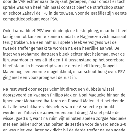
door de VAR echter naar de zijkant geroepen, maar omdat er toch
sprake was van heel minimaal contact bleef de strafschop staan
en schoot Zahavi de 1-0 in de touwen. Voor de Israëliër zijn eerste
competitiedoelpunt voor PSV.
Ook daarna bleef PSV overduidelijk de beste ploeg, maar het bleef
lastig om tot kansen te komen omdat de Hagenezen zich massaal
terug trokken. Na een half uur spelen leek vervolgens wel de
tweede treffer gemaakt te worden na een heerlijke aanval. De
inzet van Mohamed Ihattaren bleek echter niet helemaal over de
lijn, waardoor er nog altijd een 1-0 tussenstand op het scorebord
bleef staan. In blessuretijd van de eerste helft kreeg Donyell
Malen nog een enorme mogelijkheid, maar schoot hoog over. PSV
ging met een voorsprong wel de rust in.
Na rust werd door Roger Schmidt direct een dubbele wissel
doorgevoerd en kwamen Philipp Max en Noni Madueke binnen de
lijnen voor Mohamed Ihattaren en Donyell Malen. Het betekende
dat alle beschikbare veldspelers van de A-selectie gebruikt
werden en Zahavi de aanvoerdersband droeg. Al snel pakte de
wissel goed uit, want na ruim vijf minuten spelen zorgde Madueke
met een lekker schot van buiten de zestien voor de verdiende 2-0
en was niet veel later ook dicht bij de derde treffer na een goede