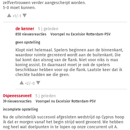
zelfvertrouwen verder aangescherpt worden.
5-0 moet kunnen.
+1/-1
de kenner
5 j
geleden
850 nieuwsreacties
Voorspel nu Excelsior Rotterdam-PSV
geen opstelling
Klopt niet helemaal. Spelers beginnen aan de binnenkant,
waardoor ruimte gecreëerd wordt aan de buitenkant. Die
bal komt dan alsnog van de flank. Niet voor niks is max
koning assist. En daarnaast moet je ook de spelers
beschikbaar hebben voor op die flank. Laatste keer dat ik
checkte hadden we die geen.
+2/-0
04peeessevee!!
5 j
geleden
39 nieuwsreacties
Voorspel nu Excelsior Rotterdam-PSV
incomplete opstelling
Na de uiteindelijk succesvol afgesloten wedstrijd op Cyprus hoop
ik dat er morgen vanaf het begin strijd word gevoerd. We hebben
nog heel wat doelpunten in te lopen op onze concurrent uit A.