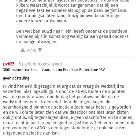
hadden ze hem wel ingezet als sneltester. Is dus koffiedik
kijken; waarschijnlijk wordt aangenomen dat bij een
negatieve test een speler alsnog op de bank begint i.v.m.
een trainingsachterstand, tenzij nieuwe besmettingen
andere keuzes afdwingen.
Ben wel benieuwd naar Fein, heeft ondanks de positieve
verhalen bij zijn komst nog weinig kansen gehad ondanks
de nodige afwezigen.
+1/-0
pvh25
5 j
geleden (
gewijzigd
)
3862 nieuwsreacties
Voorspel nu Excelsior Rotterdam-PSV
geen opstelling
Ik vind het eerlijk gezegd niet erg dat de vraag de wedstrijd te
verzetten, niet ingewilligd is door de KNVB. Buiten de 3 punten
was de grootste winst donderdag het positivisme die na de
wedstrijd heerste. Ik denk dat door de 'tegenslagen' de
saamhorigheid binnen de selectie alleen maar beter is geworden
en de wil om te laten zien dat we daardoor ons niet laten kisten
ook groot is. Bij tegenslagen dien je geen slachtoffer rol te spelen,
maar recht je juist je rug en geef je gas! Soms 'heb een nadeel ook
een voordeel' en ADO is een tegenstander die je ook met deze
uitgedunde selectie aan kan.