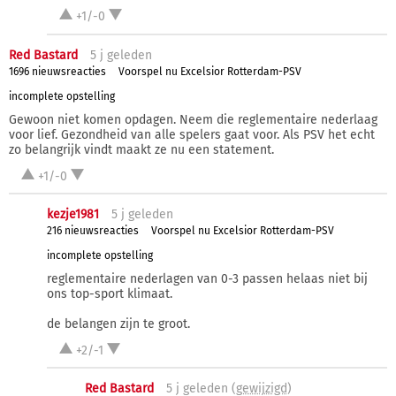
+1/-0
Red Bastard
5 j
geleden
1696 nieuwsreacties
Voorspel nu Excelsior Rotterdam-PSV
incomplete opstelling
Gewoon niet komen opdagen. Neem die reglementaire nederlaag
voor lief. Gezondheid van alle spelers gaat voor. Als PSV het echt
zo belangrijk vindt maakt ze nu een statement.
+1/-0
kezje1981
5 j
geleden
216 nieuwsreacties
Voorspel nu Excelsior Rotterdam-PSV
incomplete opstelling
reglementaire nederlagen van 0-3 passen helaas niet bij
ons top-sport klimaat.
de belangen zijn te groot.
+2/-1
Red Bastard
5 j
geleden (
gewijzigd
)