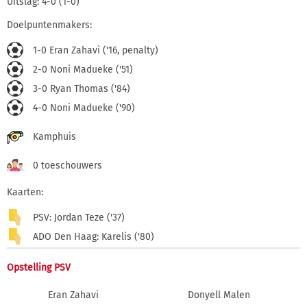
Uitslag: 4-0 (1-0)
Doelpuntenmakers:
1-0 Eran Zahavi ('16, penalty)
2-0 Noni Madueke ('51)
3-0 Ryan Thomas ('84)
4-0 Noni Madueke ('90)
Kamphuis
0 toeschouwers
Kaarten:
PSV: Jordan Teze ('37)
ADO Den Haag: Karelis ('80)
Opstelling PSV
Eran Zahavi
Donyell Malen