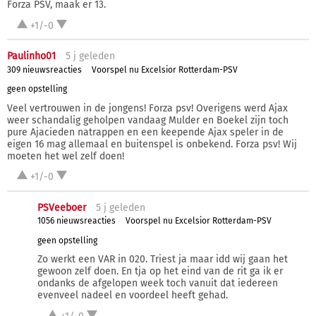
Forza PSV, maak er 13.
+1/-0
Paulinho01
5 j
geleden
309 nieuwsreacties
Voorspel nu Excelsior Rotterdam-PSV
geen opstelling
Veel vertrouwen in de jongens! Forza psv! Overigens werd Ajax
weer schandalig geholpen vandaag Mulder en Boekel zijn toch
pure Ajacieden natrappen en een keepende Ajax speler in de
eigen 16 mag allemaal en buitenspel is onbekend. Forza psv! Wij
moeten het wel zelf doen!
+1/-0
PSVeeboer
5 j
geleden
1056 nieuwsreacties
Voorspel nu Excelsior Rotterdam-PSV
geen opstelling
Zo werkt een VAR in 020. Triest ja maar idd wij gaan het
gewoon zelf doen. En tja op het eind van de rit ga ik er
ondanks de afgelopen week toch vanuit dat iedereen
evenveel nadeel en voordeel heeft gehad.