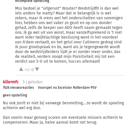
incomplete opstelling
Mss bedoel je "uitgerust" Wouter? Wedstrijdfit is dan wel
iets anders he matty? Maar dat ie belangrijk is is wel
zekers, maar ik vrees wel het onderschatten van sommigen
hier, hebben ons wel vaker zo geuit en op ons donder
gehad, zelfs de keeper van ADO heeft naam gemaakt tegen
ons, Ik ga wel uit van winst, maar vanzelfsprekend is 't niet
want ieder twijfelachtige beslissing word in het voordeel
van A'dam vertaalt, en het gelul over Calimero-gedrag vind
ik puur grootspraak en bs, want als je tegengewerkt wordt
door de wedstrijdleiders lijdt je er zonder meer onder, das
de realiteit, verders noopt mijn Porsitiviteit mij tot een
verdict van 5-0 uit te komen, Succes allemaal!!
+1/-0
killermfc
5 j
geleden
7626 nieuwsreacties
Voorspel nu Excelsior Rotterdam-PSV
geen opstelling
Nu ook Jorrit er niet bij vanwege besmetting... zo wordt de spoeling
achterin wel erg dun.
Dan voorin maar genoeg scoren om eventuele missers achterin te
compenseren. Maar ja, halve aanval komt net terug.