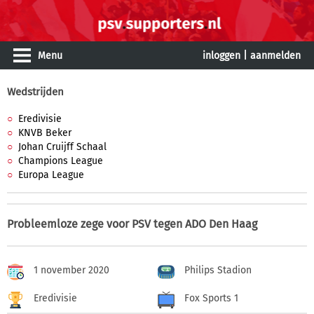
Menu
inloggen
|
aanmelden
Wedstrijden
Eredivisie
KNVB Beker
Johan Cruijff Schaal
Champions League
Europa League
Probleemloze zege voor PSV tegen ADO Den Haag
1 november 2020
Philips Stadion
Eredivisie
Fox Sports 1