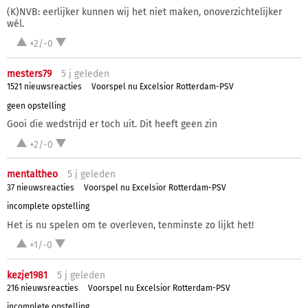
(K)NVB: eerlijker kunnen wij het niet maken, onoverzichtelijker
wél.
+2/-0
mesters79
5 j
geleden
1521 nieuwsreacties
Voorspel nu Excelsior Rotterdam-PSV
geen opstelling
Gooi die wedstrijd er toch uit. Dit heeft geen zin
+2/-0
mentaltheo
5 j
geleden
37 nieuwsreacties
Voorspel nu Excelsior Rotterdam-PSV
incomplete opstelling
Het is nu spelen om te overleven, tenminste zo lijkt het!
+1/-0
kezje1981
5 j
geleden
216 nieuwsreacties
Voorspel nu Excelsior Rotterdam-PSV
incomplete opstelling