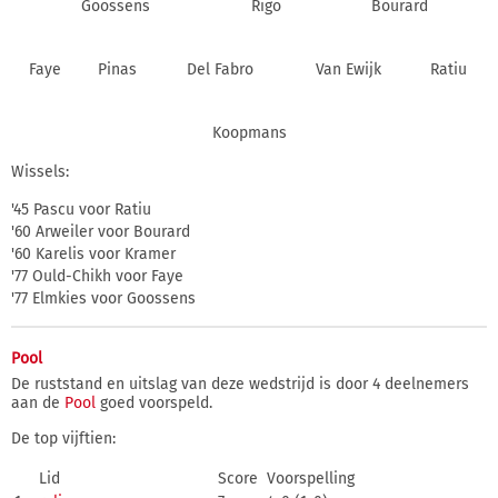
Goossens
Rigo
Bourard
Faye
Pinas
Del Fabro
Van Ewijk
Ratiu
Koopmans
Wissels:
'45 Pascu voor Ratiu
'60 Arweiler voor Bourard
'60 Karelis voor Kramer
'77 Ould-Chikh voor Faye
'77 Elmkies voor Goossens
Pool
De ruststand en uitslag van deze wedstrijd is door 4 deelnemers
aan de
Pool
goed voorspeld.
De top vijftien:
Lid
Score
Voorspelling