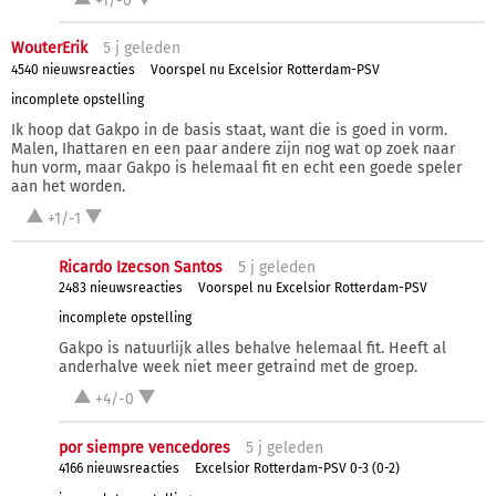
+1/-0
WouterErik
5 j
geleden
4540 nieuwsreacties
Voorspel nu Excelsior Rotterdam-PSV
incomplete opstelling
Ik hoop dat Gakpo in de basis staat, want die is goed in vorm.
Malen, Ihattaren en een paar andere zijn nog wat op zoek naar
hun vorm, maar Gakpo is helemaal fit en echt een goede speler
aan het worden.
+1/-1
Ricardo Izecson Santos
5 j
geleden
2483 nieuwsreacties
Voorspel nu Excelsior Rotterdam-PSV
incomplete opstelling
Gakpo is natuurlijk alles behalve helemaal fit. Heeft al
anderhalve week niet meer getraind met de groep.
+4/-0
por siempre vencedores
5 j
geleden
4166 nieuwsreacties
Excelsior Rotterdam-PSV 0-3 (0-2)