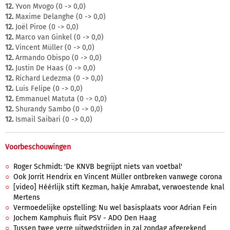
12.
Yvon Mvogo (0 -> 0,0)
12.
Maxime Delanghe (0 -> 0,0)
12.
Joël Piroe (0 -> 0,0)
12.
Marco van Ginkel (0 -> 0,0)
12.
Vincent Müller (0 -> 0,0)
12.
Armando Obispo (0 -> 0,0)
12.
Justin De Haas (0 -> 0,0)
12.
Richard Ledezma (0 -> 0,0)
12.
Luis Felipe (0 -> 0,0)
12.
Emmanuel Matuta (0 -> 0,0)
12.
Shurandy Sambo (0 -> 0,0)
12.
Ismail Saibari (0 -> 0,0)
Voorbeschouwingen
Roger Schmidt: 'De KNVB begrijpt niets van voetbal'
Ook Jorrit Hendrix en Vincent Müller ontbreken vanwege corona
[video] Héérlijk stift Kezman, hakje Amrabat, verwoestende knal
Mertens
Vermoedelijke opstelling: Nu wel basisplaats voor Adrian Fein
Jochem Kamphuis fluit PSV - ADO Den Haag
Tussen twee verre uitwedstrijden in zal zondag afgerekend