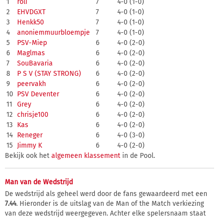
1
roli
7
4-0 (1-0)
2
EHVDGXT
7
4-0 (1-0)
3
Henkk50
7
4-0 (1-0)
4
anoniemmuurbloempje
7
4-0 (1-0)
5
PSV-Miep
6
4-0 (2-0)
6
Maglmas
6
4-0 (2-0)
7
SouBavaria
6
4-0 (2-0)
8
P S V (STAY STRONG)
6
4-0 (2-0)
9
peervakh
6
4-0 (2-0)
10
PSV Deventer
6
4-0 (2-0)
11
Grey
6
4-0 (2-0)
12
chrisje100
6
4-0 (2-0)
13
Kas
6
4-0 (2-0)
14
Reneger
6
4-0 (3-0)
15
Jimmy K
6
4-0 (2-0)
Bekijk ook het
algemeen klassement
in de Pool.
Man van de Wedstrijd
De wedstrijd als geheel werd door de fans gewaardeerd met een
7.44
. Hieronder is de uitslag van de Man of the Match verkiezing
van deze wedstrijd weergegeven. Achter elke spelersnaam staat