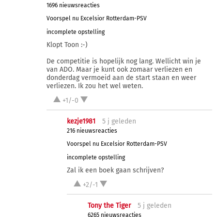
1696 nieuwsreacties
Voorspel nu Excelsior Rotterdam-PSV
incomplete opstelling
Klopt Toon :-)
De competitie is hopelijk nog lang. Wellicht win je
van ADO. Maar je kunt ook zomaar verliezen en
donderdag vermoeid aan de start staan en weer
verliezen. Ik zou het wel weten.
+1/-0
kezje1981
5 j
geleden
216 nieuwsreacties
Voorspel nu Excelsior Rotterdam-PSV
incomplete opstelling
Zal ik een boek gaan schrijven?
+2/-1
Tony the Tiger
5 j
geleden
6265 nieuwsreacties