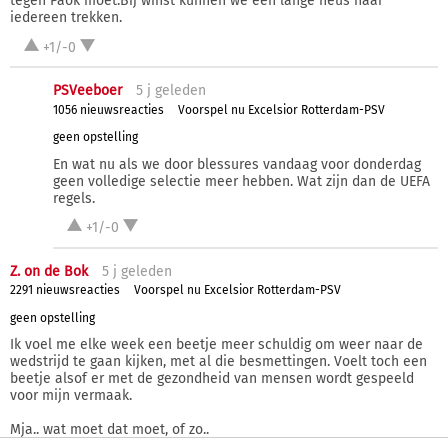
tegen Paok moet.Bij winst kunnen we een lange neus naar
iedereen trekken.
+1/-0
PSVeeboer
5 j
geleden
1056 nieuwsreacties
Voorspel nu Excelsior Rotterdam-PSV
geen opstelling
En wat nu als we door blessures vandaag voor donderdag
geen volledige selectie meer hebben. Wat zijn dan de UEFA
regels.
+1/-0
Z. on de Bok
5 j
geleden
2291 nieuwsreacties
Voorspel nu Excelsior Rotterdam-PSV
geen opstelling
Ik voel me elke week een beetje meer schuldig om weer naar de
wedstrijd te gaan kijken, met al die besmettingen. Voelt toch een
beetje alsof er met de gezondheid van mensen wordt gespeeld
voor mijn vermaak.
Mja.. wat moet dat moet, of zo..