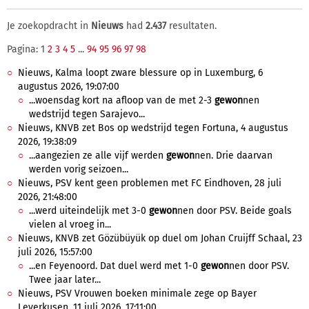
Je zoekopdracht in
Nieuws
had
2.437
resultaten.
Pagina: 1
2
3
4
5
...
94
95
96
97
98
Nieuws, Kalma loopt zware blessure op in Luxemburg, 6
augustus 2026, 19:07:00
...woensdag kort na afloop van de met 2-3
gewon
nen
wedstrijd tegen Sarajevo...
Nieuws, KNVB zet Bos op wedstrijd tegen Fortuna, 4 augustus
2026, 19:38:09
...aangezien ze alle vijf werden
gewon
nen. Drie daarvan
werden vorig seizoen...
Nieuws, PSV kent geen problemen met FC Eindhoven, 28 juli
2026, 21:48:00
...werd uiteindelijk met 3-0
gewon
nen door PSV. Beide goals
vielen al vroeg in...
Nieuws, KNVB zet Gözübüyük op duel om Johan Cruijff Schaal, 23
juli 2026, 15:57:00
...en Feyenoord. Dat duel werd met 1-0
gewon
nen door PSV.
Twee jaar later...
Nieuws, PSV Vrouwen boeken minimale zege op Bayer
Leverkusen, 11 juli 2026, 17:11:00