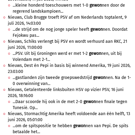
...kleine honderd toeschouwers met 1-0
gewon
nen door de
regerend landskampioen...
Nieuws, Club Brugge troeft PSV af om Nederlands toptalent, 9
juli 2026, 14:03:00
...de strijd om de nog jonge speler heeft
gewon
nen. Doordat
Fejokwu pas...
Nieuws, Schiks verlengt bij PSV en wordt verhuurd aan RKC, 21
juni 2026, 11:00:00
...PSV. Uit bij Groningen werd er met 1-2
gewon
nen, uit bij
Volendam met 2-1...
Nieuws, Dest én Pepi in basis bij winnend Amerika, 19 juni 2026,
23:03:00
...gastlanden zijn tweede groepswedstrijd
gewon
nen. Na de 1-
0 overwinning van...
Nieuws, Getalenteerde linksbuiten HSV op vizier PSV, 16 juni
2026, 18:16:00
...Daar scoorde hij ook in de met 2-0
gewon
nen finale tegen
Tunesië. Op...
Nieuws, Stormachtig Amerika heeft voldoende aan één helft, 13
juni 2026, 05:01:00
...om de spitspositie te hebben
gewon
nen van Pepi. De spits
betaalde het...