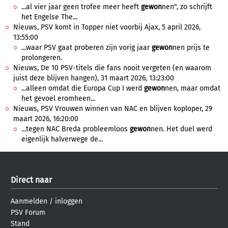
...al vier jaar geen trofee meer heeft
gewon
nen", zo schrijft
het Engelse The...
Nieuws, PSV komt in Topper niet voorbij Ajax, 5 april 2026,
13:55:00
...waar PSV gaat proberen zijn vorig jaar
gewon
nen prijs te
prolongeren.
Nieuws, De 10 PSV-titels die fans nooit vergeten (en waarom
juist deze blijven hangen), 31 maart 2026, 13:23:00
...alleen omdat die Europa Cup I werd
gewon
nen, maar omdat
het gevoel eromheen...
Nieuws, PSV Vrouwen winnen van NAC en blijven koploper, 29
maart 2026, 16:20:00
...tegen NAC Breda probleemloos
gewon
nen. Het duel werd
eigenlijk halverwege de...
Direct naar
Aanmelden
/
inloggen
PSV Forum
Stand