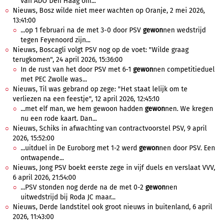
van ADO Den Haag om...
Nieuws, Bosz wilde niet meer wachten op Oranje, 2 mei 2026,
13:41:00
...op 1 februari na de met 3-0 door PSV
gewon
nen wedstrijd
tegen Feyenoord zijn...
Nieuws, Boscagli volgt PSV nog op de voet: "Wilde graag
terugkomen", 24 april 2026, 15:36:00
In de rust van het door PSV met 6-1
gewon
nen competitieduel
met PEC Zwolle was...
Nieuws, Til was gebrand op zege: "Het staat lelijk om te
verliezen na een feestje", 12 april 2026, 12:45:10
...met elf man, we hem gewoon hadden
gewon
nen. We kregen
nu een rode kaart. Dan...
Nieuws, Schiks in afwachting van contractvoorstel PSV, 9 april
2026, 15:52:00
...uitduel in De Euroborg met 1-2 werd
gewon
nen door PSV. Een
ontwapende...
Nieuws, Jong PSV boekt eerste zege in vijf duels en verslaat VVV,
6 april 2026, 21:54:00
...PSV stonden nog derde na de met 0-2
gewon
nen
uitwedstrijd bij Roda JC maar...
Nieuws, Derde landstitel ook groot nieuws in buitenland, 6 april
2026, 11:43:00