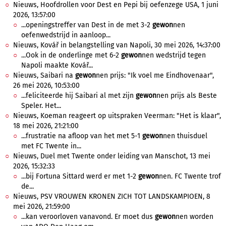
Nieuws, Hoofdrollen voor Dest en Pepi bij oefenzege USA, 1 juni
2026, 13:57:00
...openingstreffer van Dest in de met 3-2
gewon
nen
oefenwedstrijd in aanloop...
Nieuws, Kovář in belangstelling van Napoli, 30 mei 2026, 14:37:00
...Ook in de onderlinge met 6-2
gewon
nen wedstrijd tegen
Napoli maakte Kovář...
Nieuws, Saibari na
gewon
nen prijs: "Ik voel me Eindhovenaar",
26 mei 2026, 10:53:00
...feliciteerde hij Saibari al met zijn
gewon
nen prijs als Beste
Speler. Het...
Nieuws, Koeman reageert op uitspraken Veerman: "Het is klaar",
18 mei 2026, 21:21:00
...frustratie na afloop van het met 5-1
gewon
nen thuisduel
met FC Twente in...
Nieuws, Duel met Twente onder leiding van Manschot, 13 mei
2026, 15:32:33
...bij Fortuna Sittard werd er met 1-2
gewon
nen. FC Twente trof
de...
Nieuws, PSV VROUWEN KRONEN ZICH TOT LANDSKAMPIOEN, 8
mei 2026, 21:59:00
...kan veroorloven vanavond. Er moet dus
gewon
nen worden