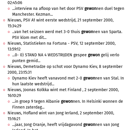
02:45:06
...interview na afloop van het door PSV
gewon
nen duel tegen
Manchester. Kezman...
Nieuws, PSV A1 wint eerste wedstrijd, 21 september 2000,
15:34:29
...van het seizoen werd met 3-0 thuis
gewon
nen van Sparta.
PSV klom met dit...
Nieuws, Statistieken na Fortuna - PSV, 12 september 2000,
13:59:12
...0- 0) STAND NA 4 WEDSTRIJDEN gespee
gewon
gelij verlo
punten gemid...
Nieuws, Demetradze op schot voor Dynamo Kiev, 8 september
2000, 23:15:31
Dynamo Kiev heeft vanavond met 2-0
gewon
nen van Stal. In
hun laatste wedstrijd...
Nieuws, Joonas Kolkka wint met Finland , 2 september 2000,
16:10:29
...in groep 9 tegen Albanie
gewon
nen. In Helsinki wonnen de
Finnen zaterdag...
Nieuws, Hofland wint van Jong Ierland, 2 september 2000,
15:16:21
...jaar, Jong Oranje, heeft vrijdagavond
gewon
nen van Jong