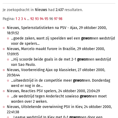
Je zoekopdracht in
Nieuws
had
2.437
resultaten.
Pagina:
1
2
3
4
...
92
93
94
95
96
97
98
Nieuws, Spelersstatistieken na PSV - Ajax, 29 oktober 2000,
18:51:52
...goede zaken, want zij speelden wel een
gewon
nen wedstrijd
voor de spelers...
Nieuws, Marcelo maakt furore in Brazilie, 29 oktober 2000,
17:09:15
...Hij scoorde beide goals in de met 2-1
gewon
nen wedstrijd
van Sao Paulo.
Nieuws, Voorbereiding Ajax op klassieker, 27 oktober 2000,
20:56:44
...uitwedstrijd in de competitie meer
gewon
nen. Donderdag
werd er nog in de...
Nieuws, Reacties PSV spelers, 24 oktober 2000, 23:04:29
...de wedstrijd tegen Anderlecht sowieso
gewon
nen moet
worden over 2 weken.
Nieuws, Uitstekende overwinning PSV in Kiev, 24 oktober 2000,
22:41:38
...League wedstrijd In Kiev met 0-1
gewon
nen door een