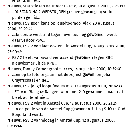
Ierland. In het...
Nieuws, Statistieken na Utrecht - PSV, 30 augustus 2000, 23:30:12
...0) STAND NA 2 WEDSTRIJDEN gespee
gewon
gelij verlo
punten gemid...
Nieuws, PSV geen kans op jeugdtoernooi Ajax, 20 augustus
2000, 20:29:44
...de eerste wedstrijd tegen Juventus nog
gewon
nen werd,
daar verloor PSV...
Nieuws, PSV 2 verslaat ook RBC in Amstel Cup, 17 augustus 2000,
23:00:49
PSV 2 heeft vanavond verrassend
gewon
nen tegen RBC,
nieuwkomer uit de KPN...
Nieuws, Family Corner groot succes, 14 augustus 2000, 18:59:48
...om op te foto te gaan met de zojuist
gewon
nen Johan
Cruyffschaal en de...
Nieuws, PSV jeugd loopt finales mis, 12 augustus 2000, 20:24:33
...FC. Van Glasgow Rangers werd met 2-0
gewon
nen, maar dat
bleek achteraf niet...
Nieuws, PSV 2 wint in Amstel Cup, 12 augustus 2000, 20:21:29
...in de poule van de Amstel Cup
gewon
nen. Uit bij SHO in Oud
Beijerland werd...
Nieuws, PSV 2 vanmiddag in Amstel Cup, 12 augustus 2000,
09:05:44