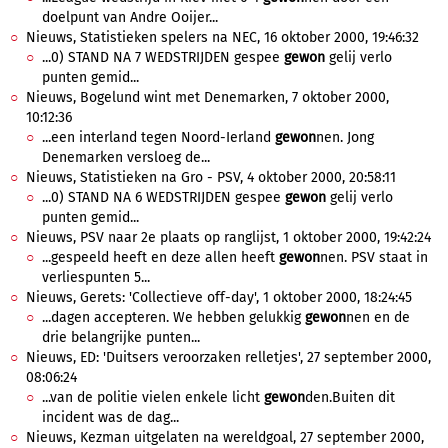
doelpunt van Andre Ooijer...
Nieuws, Statistieken spelers na NEC, 16 oktober 2000, 19:46:32
...0) STAND NA 7 WEDSTRIJDEN gespee
gewon
gelij verlo
punten gemid...
Nieuws, Bogelund wint met Denemarken, 7 oktober 2000,
10:12:36
...een interland tegen Noord-Ierland
gewon
nen. Jong
Denemarken versloeg de...
Nieuws, Statistieken na Gro - PSV, 4 oktober 2000, 20:58:11
...0) STAND NA 6 WEDSTRIJDEN gespee
gewon
gelij verlo
punten gemid...
Nieuws, PSV naar 2e plaats op ranglijst, 1 oktober 2000, 19:42:24
...gespeeld heeft en deze allen heeft
gewon
nen. PSV staat in
verliespunten 5...
Nieuws, Gerets: 'Collectieve off-day', 1 oktober 2000, 18:24:45
...dagen accepteren. We hebben gelukkig
gewon
nen en de
drie belangrijke punten...
Nieuws, ED: 'Duitsers veroorzaken relletjes', 27 september 2000,
08:06:24
...van de politie vielen enkele licht
gewon
den.Buiten dit
incident was de dag...
Nieuws, Kezman uitgelaten na wereldgoal, 27 september 2000,