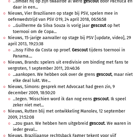
...omdat hij op zijn twaalfde al werd
gescout
door Pachuca en
daar in een...
Nieuws, Vier Brazilianen op stage bij PSV, spelen mee in
oefenwedstrijd van PSV O19, 24 april 2018, 06:56:58
...Guilherme da Silva Souza is vorig jaar
gescout
op het
toernooi om de Copa...
Nieuws, 15-jarige aanvaller op stage bij PSV [update, video], 29
april 2013, 19:23:38
...Issy Filho da Costa op proef.
Gescout
tijdens toernooi in
Panama....
Nieuws, Brands: spelers uit eredivisie om binding met fans te
vergroten, 1 september 2011, 20:46:36
...aankopen. We hebben ook over de grens
gescout
, maar niet
elke deal lukt. We...
Nieuws, Simons: gesprek met Advocaat had geen zin, 9
december 2009, 18:50:20
...tegen. 'Misschien word ik dan nog eens
gescout
. Ik speel
zeker niet met...
Nieuws, Rutten blij met ontwikkeling Manolev, 12 september
2009, 21:52:08
...zou gaan. We hebben hem uitgebreid
gescout
. We waren in
ieder geval...
Nieuws, Braziliaanse rechtsback Fagner tekent voor vijf