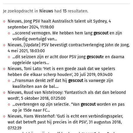
Je zoekopdracht in
Nieuws
had
15
resultaten.
Nieuws, Jong PSV haalt Australisch talent uit Sydney, 4
september 2024, 11:18:00
...scorend vermogen. We hebben hem lang
gescout
en zijn
volledig overtuigd van...
Nieuws, [Update] PSV bevestigt contractverlenging John de Jong,
4 mei 2021, 18:03:00
...dit seizoen zijn er acht door PSV jong
gescout
e en daarna
opgeleide spelers...
Nieuws, Toni Lato: 'Het is een goede zaak dat we spelers
hebben die elkaar scherp houden', 20 juli 2019, 09:34:00
...Fransman denkt zelf dat hij
gescout
is vanwege zijn
kwaliteiten aan de bal....
Nieuws, Ruud van Nistelrooy: 'Fantastisch als dat dan beloond
wordt', 5 oktober 2018, 07:25:00
...overbrengen op zijn selectie. "Van
gescout
worden en pas
op je 15de naar FC...
Nieuws, Hans Westerhof: 'Guti is echt een verbindingsspeler,
wat dat betreft past hij precies in dit PSV', 31 augustus 2018,
07:12:39