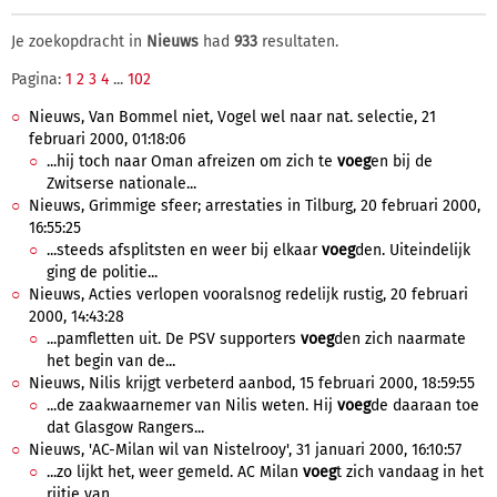
Je zoekopdracht in
Nieuws
had
933
resultaten.
Pagina:
1
2
3
4
...
102
Nieuws, Van Bommel niet, Vogel wel naar nat. selectie, 21
februari 2000, 01:18:06
...hij toch naar Oman afreizen om zich te
voeg
en bij de
Zwitserse nationale...
Nieuws, Grimmige sfeer; arrestaties in Tilburg, 20 februari 2000,
16:55:25
...steeds afsplitsten en weer bij elkaar
voeg
den. Uiteindelijk
ging de politie...
Nieuws, Acties verlopen vooralsnog redelijk rustig, 20 februari
2000, 14:43:28
...pamfletten uit. De PSV supporters
voeg
den zich naarmate
het begin van de...
Nieuws, Nilis krijgt verbeterd aanbod, 15 februari 2000, 18:59:55
...de zaakwaarnemer van Nilis weten. Hij
voeg
de daaraan toe
dat Glasgow Rangers...
Nieuws, 'AC-Milan wil van Nistelrooy', 31 januari 2000, 16:10:57
...zo lijkt het, weer gemeld. AC Milan
voeg
t zich vandaag in het
rijtje van...