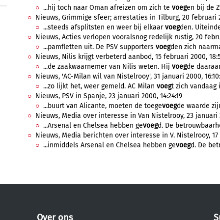
...hij toch naar Oman afreizen om zich te
voeg
en bij de Z
Nieuws, Grimmige sfeer; arrestaties in Tilburg, 20 februari 
...steeds afsplitsten en weer bij elkaar
voeg
den. Uiteindel
Nieuws, Acties verlopen vooralsnog redelijk rustig, 20 febru
...pamfletten uit. De PSV supporters
voeg
den zich naarma
Nieuws, Nilis krijgt verbeterd aanbod, 15 februari 2000, 18:
...de zaakwaarnemer van Nilis weten. Hij
voeg
de daaraan
Nieuws, 'AC-Milan wil van Nistelrooy', 31 januari 2000, 16:10
...zo lijkt het, weer gemeld. AC Milan
voeg
t zich vandaag in
Nieuws, PSV in Spanje, 23 januari 2000, 14:24:19
...buurt van Alicante, moeten de toege
voeg
de waarde zijn
Nieuws, Media over interesse in Van Nistelrooy, 23 januari 
...Arsenal en Chelsea hebben ge
voeg
d. De betrouwbaarhei
Nieuws, Media berichten over interesse in V. Nistelrooy, 17 
...inmiddels Arsenal en Chelsea hebben ge
voeg
d. De bet
Over ons
S