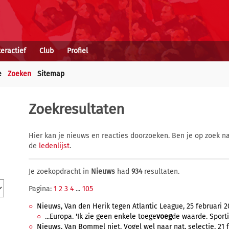
teractief
Club
Profiel
e
Zoeken
Sitemap
Zoekresultaten
Hier kan je nieuws en reacties doorzoeken. Ben je op zoek na
de
ledenlijst
.
Je zoekopdracht in
Nieuws
had
934
resultaten.
Pagina:
1
2
3
4
...
105
Nieuws, Van den Herik tegen Atlantic League, 25 februari 2
...Europa. 'Ik zie geen enkele toege
voeg
de waarde. Sportie
Nieuws, Van Bommel niet, Vogel wel naar nat. selectie, 21 f