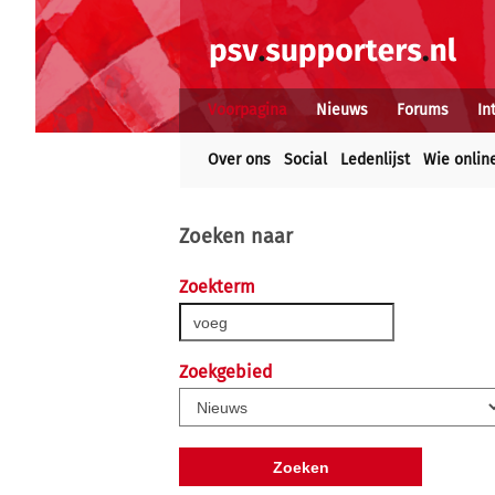
Voorpagina
Nieuws
Forums
In
Over ons
Social
Ledenlijst
Wie onlin
Zoeken naar
Zoekterm
Zoekgebied