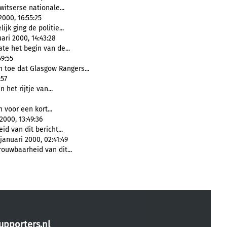
witserse nationale...
2000, 16:55:25
ijk ging de politie...
ari 2000, 14:43:28
te het begin van de...
59:55
 toe dat Glasgow Rangers...
:57
 het rijtje van...
 voor een kort...
2000, 13:49:36
d van dit bericht...
januari 2000, 02:41:49
rouwbaarheid van dit...
upporters.nl