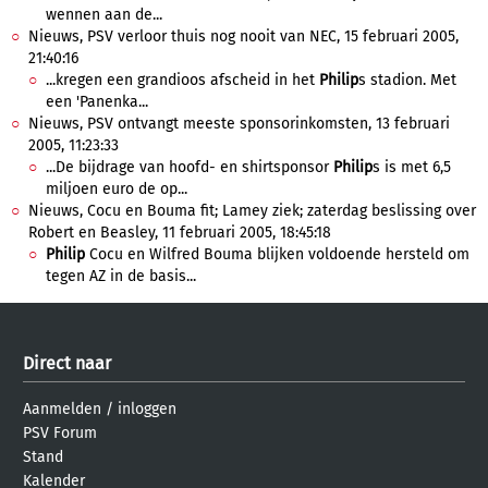
wennen aan de...
Nieuws, PSV verloor thuis nog nooit van NEC, 15 februari 2005,
21:40:16
...kregen een grandioos afscheid in het
Philip
s stadion. Met
een 'Panenka...
Nieuws, PSV ontvangt meeste sponsorinkomsten, 13 februari
2005, 11:23:33
...De bijdrage van hoofd- en shirtsponsor
Philip
s is met 6,5
miljoen euro de op...
Nieuws, Cocu en Bouma fit; Lamey ziek; zaterdag beslissing over
Robert en Beasley, 11 februari 2005, 18:45:18
Philip
Cocu en Wilfred Bouma blijken voldoende hersteld om
tegen AZ in de basis...
Direct naar
Aanmelden
/
inloggen
PSV Forum
Stand
Kalender