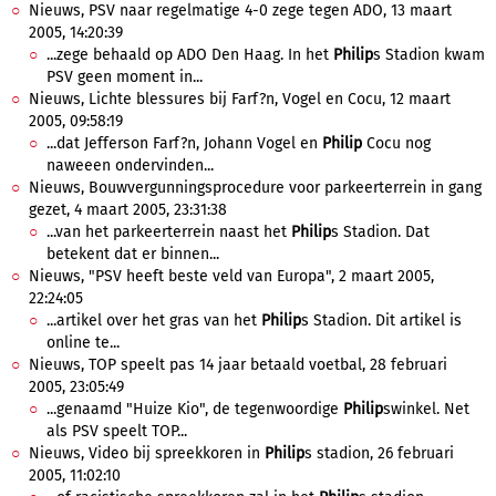
Nieuws, PSV naar regelmatige 4-0 zege tegen ADO, 13 maart
2005, 14:20:39
...zege behaald op ADO Den Haag. In het
Philip
s Stadion kwam
PSV geen moment in...
Nieuws, Lichte blessures bij Farf?n, Vogel en Cocu, 12 maart
2005, 09:58:19
...dat Jefferson Farf?n, Johann Vogel en
Philip
Cocu nog
naweeen ondervinden...
Nieuws, Bouwvergunningsprocedure voor parkeerterrein in gang
gezet, 4 maart 2005, 23:31:38
...van het parkeerterrein naast het
Philip
s Stadion. Dat
betekent dat er binnen...
Nieuws, "PSV heeft beste veld van Europa", 2 maart 2005,
22:24:05
...artikel over het gras van het
Philip
s Stadion. Dit artikel is
online te...
Nieuws, TOP speelt pas 14 jaar betaald voetbal, 28 februari
2005, 23:05:49
...genaamd "Huize Kio", de tegenwoordige
Philip
swinkel. Net
als PSV speelt TOP...
Nieuws, Video bij spreekkoren in
Philip
s stadion, 26 februari
2005, 11:02:10