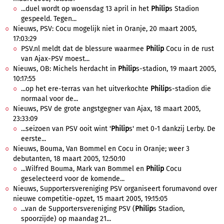
...duel wordt op woensdag 13 april in het
Philip
s Stadion
gespeeld. Tegen...
Nieuws, PSV: Cocu mogelijk niet in Oranje, 20 maart 2005,
17:03:29
PSV.nl meldt dat de blessure waarmee
Philip
Cocu in de rust
van Ajax-PSV moest...
Nieuws, OB: Michels herdacht in
Philip
s-stadion, 19 maart 2005,
10:17:55
...op het ere-terras van het uitverkochte
Philip
s-stadion die
normaal voor de...
Nieuws, PSV de grote angstgegner van Ajax, 18 maart 2005,
23:33:09
...seizoen van PSV ooit wint '
Philip
s' met 0-1 dankzij Lerby. De
eerste...
Nieuws, Bouma, Van Bommel en Cocu in Oranje; weer 3
debutanten, 18 maart 2005, 12:50:10
...Wilfred Bouma, Mark van Bommel en
Philip
Cocu
geselecteerd voor de komende...
Nieuws, Supportersvereniging PSV organiseert forumavond over
nieuwe competitie-opzet, 15 maart 2005, 19:15:05
...van de Supportersvereniging PSV (
Philip
s Stadion,
spoorzijde) op maandag 21...