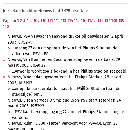
Je zoekopdracht in
Nieuws
had
3.478
resultaten.
Pagina:
1
2
3
4
...
109
110
111
112
113
114
115
116
117
...
136
137
138
139
140
Nieuws, PSV verwacht vanavond drukte bij omwisselen, 2 april
2005, 09:32:49
...ingang 27 aan de spoorzijde van het
Philip
s Stadion. Na
afloop van PSV - FC...
Nieuws, Van Bommel en Cocu woensdag weer in de basis, 29
maart 2005, 00:40:38
...Armenie wordt zoals bekend in het
Philip
s Stadion gespeeld.
Nieuws, Woensdag opwarmfeest bij
Philip
s Stadion, 28 maart
2005, 18:21:03
...er op de parkeerplaats naast het
Philip
s Stadion (aan de
stadszijde) om...
Nieuws, Eigen vervoer Olympique Lyon-PSV start zaterdag, 24
maart 2005, 19:53:23
...PSV kaartverkoop, ingang 27 van het
Philip
s Stadion, nog te
worden...
Nieuws, Ruim 15.000 kaarten verkocht voor PSV-Ol. Lyon, 23
maart 2005, 18:33:37