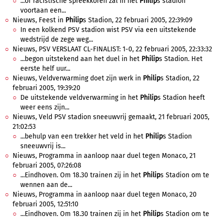
...of racistische spreekkoren zal in het
Philip
s stadion
voortaan een...
Nieuws, Feest in
Philip
s Stadion, 22 februari 2005, 22:39:09
In een kolkend PSV stadion wist PSV via een uitstekende
wedstrijd de zege weg...
Nieuws, PSV VERSLAAT CL-FINALIST: 1-0, 22 februari 2005, 22:33:32
...begon uitstekend aan het duel in het
Philip
s Stadion. Het
eerste helf uur...
Nieuws, Veldverwarming doet zijn werk in
Philip
s Stadion, 22
februari 2005, 19:39:20
De uitstekende veldverwarming in het
Philip
s Stadion heeft
weer eens zijn...
Nieuws, Veld PSV stadion sneeuwvrij gemaakt, 21 februari 2005,
21:02:53
...behulp van een trekker het veld in het
Philip
s Stadion
sneeuwvrij is...
Nieuws, Programma in aanloop naar duel tegen Monaco, 21
februari 2005, 07:26:08
...Eindhoven. Om 18.30 trainen zij in het
Philip
s Stadion om te
wennen aan de...
Nieuws, Programma in aanloop naar duel tegen Monaco, 20
februari 2005, 12:51:10
...Eindhoven. Om 18.30 trainen zij in het
Philip
s Stadion om te