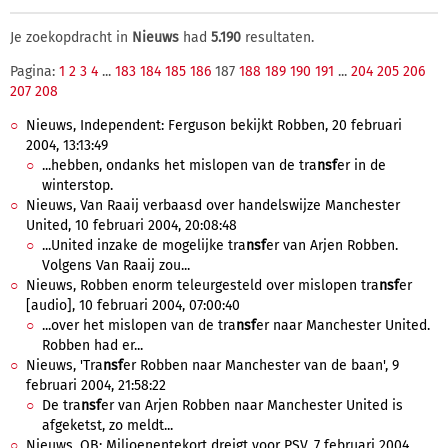
Je zoekopdracht in
Nieuws
had
5.190
resultaten.
Pagina:
1
2
3
4
...
183
184
185
186
187
188
189
190
191
...
204
205
206
207
208
Nieuws, Independent: Ferguson bekijkt Robben, 20 februari
2004, 13:13:49
...hebben, ondanks het mislopen van de tra
nsf
er in de
winterstop.
Nieuws, Van Raaij verbaasd over handelswijze Manchester
United, 10 februari 2004, 20:08:48
...United inzake de mogelijke tra
nsf
er van Arjen Robben.
Volgens Van Raaij zou...
Nieuws, Robben enorm teleurgesteld over mislopen tra
nsf
er
[audio], 10 februari 2004, 07:00:40
...over het mislopen van de tra
nsf
er naar Manchester United.
Robben had er...
Nieuws, 'Tra
nsf
er Robben naar Manchester van de baan', 9
februari 2004, 21:58:22
De tra
nsf
er van Arjen Robben naar Manchester United is
afgeketst, zo meldt...
Nieuws, OB: Miljoenentekort dreigt voor PSV, 7 februari 2004,