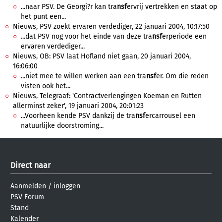
...naar PSV. De Georgi?r kan tra
nsf
ervrij vertrekken en staat op
het punt een...
Nieuws, PSV zoekt ervaren verdediger, 22 januari 2004, 10:17:50
...dat PSV nog voor het einde van deze tra
nsf
erperiode een
ervaren verdediger...
Nieuws, OB: PSV laat Hofland niet gaan, 20 januari 2004,
16:06:00
...niet mee te willen werken aan een tra
nsf
er. Om die reden
visten ook het...
Nieuws, Telegraaf: 'Contractverlengingen Koeman en Rutten
allerminst zeker', 19 januari 2004, 20:01:23
...Voorheen kende PSV dankzij de tra
nsf
ercarrousel een
natuurlijke doorstroming...
Direct naar
Aanmelden
/
inloggen
PSV Forum
Stand
Kalender