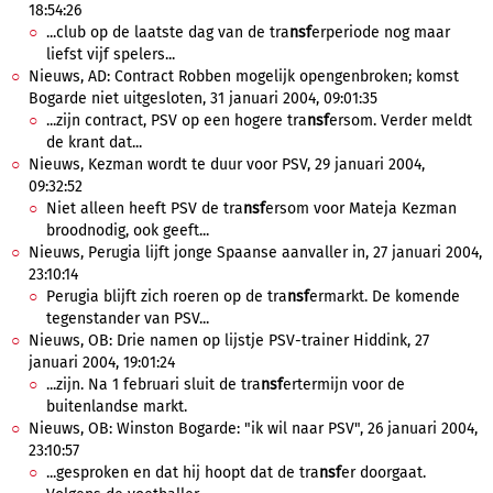
18:54:26
...club op de laatste dag van de tra
nsf
erperiode nog maar
liefst vijf spelers...
Nieuws, AD: Contract Robben mogelijk opengenbroken; komst
Bogarde niet uitgesloten, 31 januari 2004, 09:01:35
...zijn contract, PSV op een hogere tra
nsf
ersom. Verder meldt
de krant dat...
Nieuws, Kezman wordt te duur voor PSV, 29 januari 2004,
09:32:52
Niet alleen heeft PSV de tra
nsf
ersom voor Mateja Kezman
broodnodig, ook geeft...
Nieuws, Perugia lijft jonge Spaanse aanvaller in, 27 januari 2004,
23:10:14
Perugia blijft zich roeren op de tra
nsf
ermarkt. De komende
tegenstander van PSV...
Nieuws, OB: Drie namen op lijstje PSV-trainer Hiddink, 27
januari 2004, 19:01:24
...zijn. Na 1 februari sluit de tra
nsf
ertermijn voor de
buitenlandse markt.
Nieuws, OB: Winston Bogarde: "ik wil naar PSV", 26 januari 2004,
23:10:57
...gesproken en dat hij hoopt dat de tra
nsf
er doorgaat.