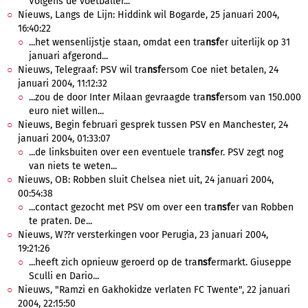
Volgens de voetballer...
Nieuws, Langs de Lijn: Hiddink wil Bogarde, 25 januari 2004,
16:40:22
...het wensenlijstje staan, omdat een tra
nsf
er uiterlijk op 31
januari afgerond...
Nieuws, Telegraaf: PSV wil tra
nsf
ersom Coe niet betalen, 24
januari 2004, 11:12:32
...zou de door Inter Milaan gevraagde tra
nsf
ersom van 150.000
euro niet willen...
Nieuws, Begin februari gesprek tussen PSV en Manchester, 24
januari 2004, 01:33:07
...de linksbuiten over een eventuele tra
nsf
er. PSV zegt nog
van niets te weten...
Nieuws, OB: Robben sluit Chelsea niet uit, 24 januari 2004,
00:54:38
...contact gezocht met PSV om over een tra
nsf
er van Robben
te praten. De...
Nieuws, W??r versterkingen voor Perugia, 23 januari 2004,
19:21:26
...heeft zich opnieuw geroerd op de tra
nsf
ermarkt. Giuseppe
Sculli en Dario...
Nieuws, "Ramzi en Gakhokidze verlaten FC Twente", 22 januari
2004, 22:15:50