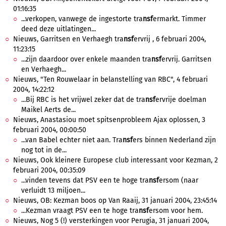
01:16:35
...verkopen, vanwege de ingestorte tra
nsf
ermarkt. Timmer
deed deze uitlatingen...
Nieuws, Garritsen en Verhaegh tra
nsf
ervrij , 6 februari 2004,
11:23:15
...zijn daardoor over enkele maanden tra
nsf
ervrij. Garritsen
en Verhaegh...
Nieuws, "Ten Rouwelaar in belanstelling van RBC", 4 februari
2004, 14:22:12
...Bij RBC is het vrijwel zeker dat de tra
nsf
ervrije doelman
Maikel Aerts de...
Nieuws, Anastasiou moet spitsenprobleem Ajax oplossen, 3
februari 2004, 00:00:50
...van Babel echter niet aan. Tra
nsf
ers binnen Nederland zijn
nog tot in de...
Nieuws, Ook kleinere Europese club interessant voor Kezman, 2
februari 2004, 00:35:09
...vinden tevens dat PSV een te hoge tra
nsf
ersom (naar
verluidt 13 miljoen...
Nieuws, OB: Kezman boos op Van Raaij, 31 januari 2004, 23:45:14
...Kezman vraagt PSV een te hoge tra
nsf
ersom voor hem.
Nieuws, Nog 5 (!) versterkingen voor Perugia, 31 januari 2004,