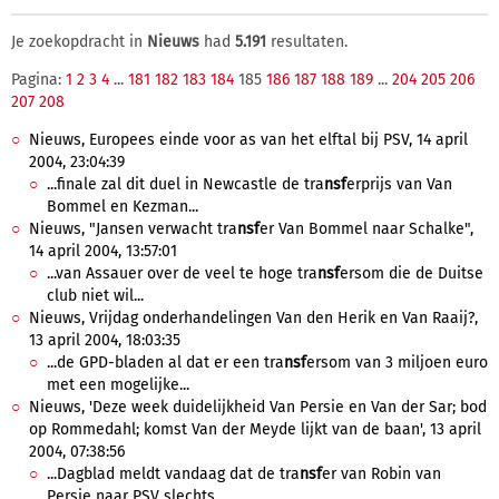
Je zoekopdracht in
Nieuws
had
5.191
resultaten.
Pagina:
1
2
3
4
...
181
182
183
184
185
186
187
188
189
...
204
205
206
207
208
Nieuws, Europees einde voor as van het elftal bij PSV, 14 april
2004, 23:04:39
...finale zal dit duel in Newcastle de tra
nsf
erprijs van Van
Bommel en Kezman...
Nieuws, "Jansen verwacht tra
nsf
er Van Bommel naar Schalke",
14 april 2004, 13:57:01
...van Assauer over de veel te hoge tra
nsf
ersom die de Duitse
club niet wil...
Nieuws, Vrijdag onderhandelingen Van den Herik en Van Raaij?,
13 april 2004, 18:03:35
...de GPD-bladen al dat er een tra
nsf
ersom van 3 miljoen euro
met een mogelijke...
Nieuws, 'Deze week duidelijkheid Van Persie en Van der Sar; bod
op Rommedahl; komst Van der Meyde lijkt van de baan', 13 april
2004, 07:38:56
...Dagblad meldt vandaag dat de tra
nsf
er van Robin van
Persie naar PSV slechts...