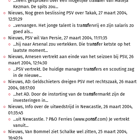
...heeft gesproken over een mogelijke tra
nsf
er van Mateja
Kezman. De spits zou...
Nieuws, Nog geen beslissing PSV over Takak, 27 maart 2004,
12:51:29
...vervangen. Het jonge talent is tra
nsf
ervrij en zijn salaris zo
goed als...
Nieuws, PSV wil Van Persie, 27 maart 2004, 11:11:35
...hij naar Arsenal zou vertekken. Die tra
nsf
er ketste op het
laatste moment...
Nieuws, Arnesen vertrekt aan einde van het seizoen bij PSV, 26
maart 2004, 12:14:30
...PSV vertrekt. De huidige manager tra
nsf
ers en scouting zag
in de nieuwe...
Nieuws, AD: Geldschieters dreigen PSV met rechtszaak, 26 maart
2004, 08:17:00
...het AD. Door de instorting van de tra
nsf
ermarkt zijn de
investeringen in...
Nieuws, Info over de uitwedstrijd in Newcastle, 26 maart 2004,
01:35:45
...uit Newcastle. ? P&O Ferries (www.po
nsf
.com) Je vertrekt
vanuit...
Nieuws, Van Bommel ziet Schalke wel zitten, 25 maart 2004,
16:40:14