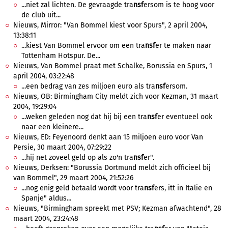
...niet zal lichten. De gevraagde tra
nsf
ersom is te hoog voor
de club uit...
Nieuws, Mirror: "Van Bommel kiest voor Spurs", 2 april 2004,
13:38:11
...kiest Van Bommel ervoor om een tra
nsf
er te maken naar
Tottenham Hotspur. De...
Nieuws, Van Bommel praat met Schalke, Borussia en Spurs, 1
april 2004, 03:22:48
...een bedrag van zes miljoen euro als tra
nsf
ersom.
Nieuws, OB: Birmingham City meldt zich voor Kezman, 31 maart
2004, 19:29:04
...weken geleden nog dat hij bij een tra
nsf
er eventueel ook
naar een kleinere...
Nieuws, ED: Feyenoord denkt aan 15 miljoen euro voor Van
Persie, 30 maart 2004, 07:29:22
...hij net zoveel geld op als zo'n tra
nsf
er".
Nieuws, Derksen: "Borussia Dortmund meldt zich officieel bij
van Bommel", 29 maart 2004, 21:52:26
...nog enig geld betaald wordt voor tra
nsf
ers, itt in Italie en
Spanje" aldus...
Nieuws, "Birmingham spreekt met PSV; Kezman afwachtend", 28
maart 2004, 23:24:48