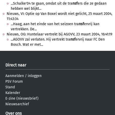
...Schalke'04 te gaan, omdat uit de tra
nsf
ers die ze gedaan
hebben wel blijkt...
Nieuws, VI: Optie op Van Boxel wordt niet gelicht, 25 maart 2004,
11:43:34
...Haag, aan het einde van het seizoen tra
nsf
ervrij kan
vertrekken. De...
Nieuws, OG: Huntelaar vertrekt bij AGOVV, 23 maart 2004, 16:41:19
...AGOVV zal verlaten. Hij vertrekt tra
nsf
ervrij naar FC Den
Bosch. Wat er met...
Direct naar
Aanmelden
/
inloggen
PSV Forum
Stand
Kalender
E-zine (nieuwsbrief)
Nieuwsarchief
Over ons