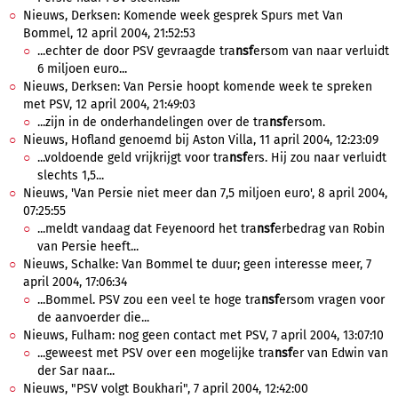
Nieuws, Derksen: Komende week gesprek Spurs met Van
Bommel, 12 april 2004, 21:52:53
...echter de door PSV gevraagde tra
nsf
ersom van naar verluidt
6 miljoen euro...
Nieuws, Derksen: Van Persie hoopt komende week te spreken
met PSV, 12 april 2004, 21:49:03
...zijn in de onderhandelingen over de tra
nsf
ersom.
Nieuws, Hofland genoemd bij Aston Villa, 11 april 2004, 12:23:09
...voldoende geld vrijkrijgt voor tra
nsf
ers. Hij zou naar verluidt
slechts 1,5...
Nieuws, 'Van Persie niet meer dan 7,5 miljoen euro', 8 april 2004,
07:25:55
...meldt vandaag dat Feyenoord het tra
nsf
erbedrag van Robin
van Persie heeft...
Nieuws, Schalke: Van Bommel te duur; geen interesse meer, 7
april 2004, 17:06:34
...Bommel. PSV zou een veel te hoge tra
nsf
ersom vragen voor
de aanvoerder die...
Nieuws, Fulham: nog geen contact met PSV, 7 april 2004, 13:07:10
...geweest met PSV over een mogelijke tra
nsf
er van Edwin van
der Sar naar...
Nieuws, "PSV volgt Boukhari", 7 april 2004, 12:42:00