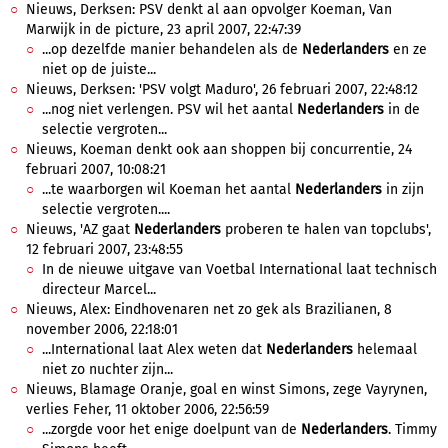
Nieuws, Derksen: PSV denkt al aan opvolger Koeman, Van
Marwijk in de picture, 23 april 2007, 22:47:39
...op dezelfde manier behandelen als de
Nederlanders
en ze
niet op de juiste...
Nieuws, Derksen: 'PSV volgt Maduro', 26 februari 2007, 22:48:12
...nog niet verlengen. PSV wil het aantal
Nederlanders
in de
selectie vergroten...
Nieuws, Koeman denkt ook aan shoppen bij concurrentie, 24
februari 2007, 10:08:21
...te waarborgen wil Koeman het aantal
Nederlanders
in zijn
selectie vergroten....
Nieuws, 'AZ gaat
Nederlanders
proberen te halen van topclubs',
12 februari 2007, 23:48:55
In de nieuwe uitgave van Voetbal International laat technisch
directeur Marcel...
Nieuws, Alex: Eindhovenaren net zo gek als Brazilianen, 8
november 2006, 22:18:01
...International laat Alex weten dat
Nederlanders
helemaal
niet zo nuchter zijn...
Nieuws, Blamage Oranje, goal en winst Simons, zege Vayrynen,
verlies Feher, 11 oktober 2006, 22:56:59
...zorgde voor het enige doelpunt van de
Nederlanders
. Timmy