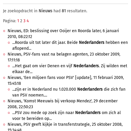
Je zoekopdracht in
Nieuws
had
81
resultaten.
Pagina:
1
2
3
4
Nieuws, ED: beslissing over Ooijer en Roorda later, 6 januari
2010, 08:22:12
...Roorda uit tot later dit jaar. Beide
Nederlanders
hebben een
aflopend...
Nieuws, PSV-fans vast na belagen agenten, 23 oktober 2009,
17:11:18
...Het gaat om vier Denen en vijf
Nederlanders
. Zij wilden met
elkaar de...
Nieuws, 'Een miljoen fans voor PSV' [update], 11 februari 2009,
15:45:18
...zijn er in Nederland nu 1.020.000
Nederlanders
die zich fan
van PSV noemen....
Nieuws, 'Komst Meeuwis bij verkoop Mendez', 29 december
2008, 22:50:23
...PSV zou mede op zoek zijn naar
Nederlanders
om zich al
voor te bereiden op...
Nieuws, PSV geeft kijkje in transferstrategie, 25 oktober 2008,
15:34:48