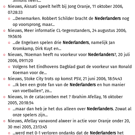
Simons heeft...
Nieuws, Aissati speelt helft bij Jong Oranje, 11 oktober 2006,
07:28:33
...Denemarken. Robbert Schilder bracht de
Nederlanders
nog
op voorsprong, maar...
Nieuws, Meer informatie CL-tegenstanders, 24 augustus 2006,
19:56:16
...de Engelsen spelen drie
Nederlanders
, namelijk Jan
Kromkamp, Dirk Kuyt en...
Nieuws, ?Koeman heeft nu voorkeur voor
Nederlanders
?, 20 juli
2006, 09:11:20
Volgens het Eindhovens Dagblad gaat de voorkeur van Ronald
Koeman voor de...
Nieuws, Stoke City trots op komst PSV, 21 juni 2006, 18:54:43
...Ik ben een grote fan van de
Nederlanders
en hun manier
van voetballen", zo...
Nieuws, In de catacomben met ? Ibrahim Afellay, 16 oktober
2005, 20:18:54
...maar dan heb je het dus alleen over
Nederlanders
. Zowat al
onze spelers zijn...
Nieuws, Afellay vanavond alweer in actie voor Oranje onder 20,
30 mei 2005, 23:13:45
...werd met 0-1 verloren ondanks dat de
Nederlanders
het