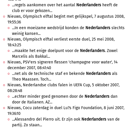
...regels aankomen over het aantal
Nederlanders
heeft de
club er voor gekozen...
Nieuws, Olympisch elftal begint met gelijkspel, 7 augustus 2008,
19:55:36
...In een moeizame wedstrijd konden de
Nederlanders
slechts
weinig kansen...
Nieuws, Olympisch elftal verliest eerste duel, 25 mei 2008,
18:43:25
...maakte het enige doelpunt voor de
Nederlanders
. Zowel
Marcelis als Bakkal...
Nieuws, PSV'ers signeren flessen 'champagne voor water', 14
december 2007, 08:41:40
...net als de technische staf en bekende
Nederlanders
als
Theo Maassen. Toch...
Nieuws, Nederlandse clubs falen in UEFA Cup, 5 oktober 2007,
08:28:48
...echter minder goed genomen door de
Nederlanders
dan
door de Italianen. AZ...
Nieuws, Cocu zaterdag in duel Lu?s Figo Foundation, 8 juni 2007,
19:36:10
...Alessandro del Pierro uit. Er zijn ook
Nederlanders
van de
partij. Zo staan...