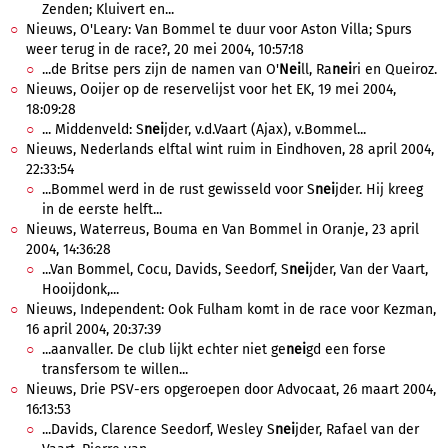
Zenden; Kluivert en...
Nieuws, O'Leary: Van Bommel te duur voor Aston Villa; Spurs
weer terug in de race?, 20 mei 2004, 10:57:18
...de Britse pers zijn de namen van O'
Nei
ll, Ra
nei
ri en Queiroz.
Nieuws, Ooijer op de reservelijst voor het EK, 19 mei 2004,
18:09:28
... Middenveld: S
nei
jder, v.d.Vaart (Ajax), v.Bommel...
Nieuws, Nederlands elftal wint ruim in Eindhoven, 28 april 2004,
22:33:54
...Bommel werd in de rust gewisseld voor S
nei
jder. Hij kreeg
in de eerste helft...
Nieuws, Waterreus, Bouma en Van Bommel in Oranje, 23 april
2004, 14:36:28
...Van Bommel, Cocu, Davids, Seedorf, S
nei
jder, Van der Vaart,
Hooijdonk,...
Nieuws, Independent: Ook Fulham komt in de race voor Kezman,
16 april 2004, 20:37:39
...aanvaller. De club lijkt echter niet ge
nei
gd een forse
transfersom te willen...
Nieuws, Drie PSV-ers opgeroepen door Advocaat, 26 maart 2004,
16:13:53
...Davids, Clarence Seedorf, Wesley S
nei
jder, Rafael van der