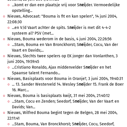
...komt er dan een plaatsje vrij voor S
nei
jder. Vermoedelijke
opstelling...
Nieuws, Advocaat: "Bouma is fit en kan spelen", 14 juni 2004,
22:08:30
...en V/d Vaart achter de spits. S
nei
jder is met dit 4-4-2
systeem al? PSV (met...
Nieuws, Bouma wederom in de basis, 4 juni 2004, 22:26:56
...Stam, Bouma en Van Bronckhorst; S
nei
jder, Cocu, Van der
Vaart en Davids;...
Nieuws, Slechts twee spelers op EK jonger dan Vonlanthen, 3
juni 2004, 19:59:45
...Cristiano Ronaldo, Ajax middenvelder S
nei
jder en het
Spaanse talent Fernando...
Nieuws, Basisplaats voor Bouma in Oranje?, 3 juni 2004, 19:40:31
... 13. Sander Westerveld 14. Wesley S
nei
jder 15. Frank de Boer
16. Marc...
Nieuws, Bouma is basisplaats kwijt, 31 mei 2004, 21:40:12
...Stam, Cocu en Zenden; Seedorf, S
nei
jder, Van der Vaart en
Davids; Van...
Nieuws, Wilfred Bouma begint tegen de Belgen, 28 mei 2004,
22:11:41
...Stam, Bouma, Van Bronckhorst; S
nei
jder, Cocu, Seedorf,