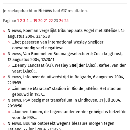
Je zoekopdracht in
Nieuws
had
617
resultaten.
Pagina:
1
2
3
4
...
19
20
21
22
23
24
25
Nieuws, Koeman vergelijkt tribuneplaats Vogel met S
nei
jder, 15
augustus 2004, 23:16:38
...het passeren van international Wesley S
nei
jder
onevenredig veel negatieve...
Nieuws, Van Bommel en Bouma geselecteerd; Cocu krijgt rust,
12 augustus 2004, 12:20:11
...Denny Landzaat (AZ), Wesley S
nei
jder (Ajax), Rafael van der
Vaart (Ajax);...
Nieuws, Info over de uitwedstrijd in Belgrado, 6 augustus 2004,
22:19:59
...immense Maracan? stadion in Rio de Ja
nei
ro. Het stadion
gebouwd in 1957...
Nieuws, PSV bezig met transferium in Eindhoven, 31 juli 2004,
20:38:50
...kunnen komen, de tegenstander eerder ge
nei
gd is hetzelfde
voor de PSV...
Nieuws, Bouma ontbreekt wegens blessure morgen tegen
Letland, 22 juni 2004, 21:19:25