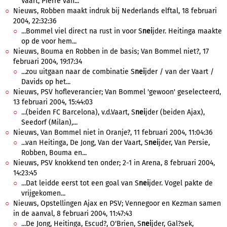
Vaart, Pierre van...
Nieuws, Robben maakt indruk bij Nederlands elftal, 18 februari
2004, 22:32:36
...Bommel viel direct na rust in voor S
nei
jder. Heitinga maakte
op de voor hem...
Nieuws, Bouma en Robben in de basis; Van Bommel niet?, 17
februari 2004, 19:17:34
...zou uitgaan naar de combinatie S
nei
jder / van der Vaart /
Davids op het...
Nieuws, PSV hofleverancier; Van Bommel 'gewoon' geselecteerd,
13 februari 2004, 15:44:03
...(beiden FC Barcelona), v.d.Vaart, S
nei
jder (beiden Ajax),
Seedorf (Milan),...
Nieuws, Van Bommel niet in Oranje?, 11 februari 2004, 11:04:36
...van Heitinga, De Jong, Van der Vaart, S
nei
jder, Van Persie,
Robben, Bouma en...
Nieuws, PSV knokkend ten onder; 2-1 in Arena, 8 februari 2004,
14:23:45
...Dat leidde eerst tot een goal van S
nei
jder. Vogel pakte de
vrijgekomen...
Nieuws, Opstellingen Ajax en PSV; Vennegoor en Kezman samen
in de aanval, 8 februari 2004, 11:47:43
...De Jong, Heitinga, Escud?, O'Brien, S
nei
jder, Gal?sek,