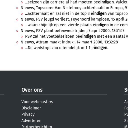
...seizoen zijn carriere al had moeten bee
indigen
. Valckx
Nieuws, Topscorer Van Nistelrooy achterhaald in Europa, 9
...achterhaalt en zal niet in de top 3 e
indigen
van topscor
Nieuws, PSV jeugd verliest, Feyenoord kampioen, 15 april 2
...waarschijnlijk op een vierde plaats e
indigen
in de comp
Nieuws, PSV plant oefenwedstrijden, 7 april 2000, 13:51:27
PSV zal het voetbalseizoen bee
indigen
met een aantal vr
Nieuws, Attram maakt indruk , 14 maart 2000, 13:32:28
...De wedstrijd zou uiteindelijk in 1-1 e
indigen
.
Over ons
S
Voor webmasters
Aj
Disclaimer
F
Privacy
PS
Adverteren
S
Partnerberichten
M