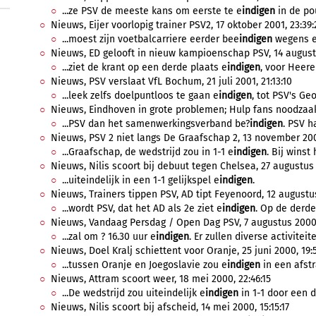
...ze PSV de meeste kans om eerste te e
indigen
in de pou
Nieuws, Eijer voorlopig trainer PSV2, 17 oktober 2001, 23:39:
...moest zijn voetbalcarriere eerder bee
indigen
wegens e
Nieuws, ED gelooft in nieuw kampioenschap PSV, 14 augustu
...ziet de krant op een derde plaats e
indigen
, voor Heere
Nieuws, PSV verslaat VfL Bochum, 21 juli 2001, 21:13:10
...leek zelfs doelpuntloos te gaan e
indigen
, tot PSV's Geo
Nieuws, Eindhoven in grote problemen; Hulp fans noodzaak 
...PSV dan het samenwerkingsverband be?
indigen
. PSV h
Nieuws, PSV 2 niet langs De Graafschap 2, 13 november 200
...Graafschap, de wedstrijd zou in 1-1 e
indigen
. Bij winst
Nieuws, Nilis scoort bij debuut tegen Chelsea, 27 augustus 
...uiteindelijk in een 1-1 gelijkspel e
indigen
.
Nieuws, Trainers tippen PSV, AD tipt Feyenoord, 12 augustu
...wordt PSV, dat het AD als 2e ziet e
indigen
. Op de derde 
Nieuws, Vandaag Persdag / Open Dag PSV, 7 augustus 2000,
...zal om ? 16.30 uur e
indigen
. Er zullen diverse activiteit
Nieuws, Doel Kralj schiettent voor Oranje, 25 juni 2000, 19:
...tussen Oranje en Joegoslavie zou e
indigen
in een afstra
Nieuws, Attram scoort weer, 18 mei 2000, 22:46:15
...De wedstrijd zou uiteindelijk e
indigen
in 1-1 door een d
Nieuws, Nilis scoort bij afscheid, 14 mei 2000, 15:15:17