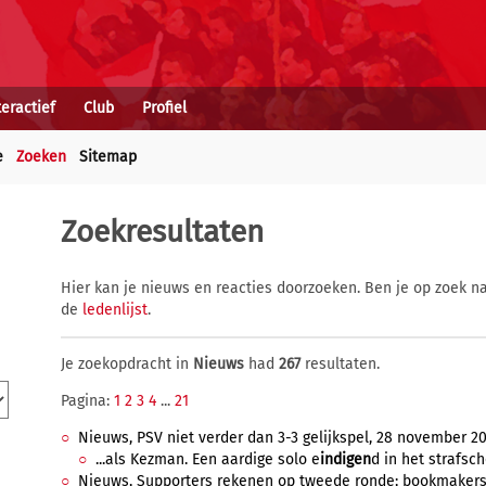
teractief
Club
Profiel
e
Zoeken
Sitemap
Zoekresultaten
Hier kan je nieuws en reacties doorzoeken. Ben je op zoek na
de
ledenlijst
.
Je zoekopdracht in
Nieuws
had
267
resultaten.
Pagina:
1
2
3
4
...
21
Nieuws, PSV niet verder dan 3-3 gelijkspel, 28 november 20
...als Kezman. Een aardige solo e
indigen
d in het strafsc
Nieuws, Supporters rekenen op tweede ronde; bookmakers o