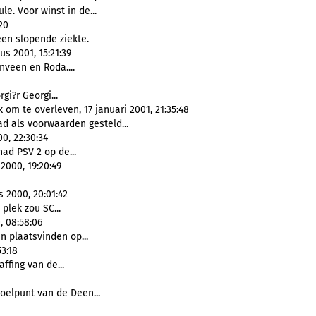
le. Voor winst in de...
20
en slopende ziekte.
s 2001, 15:21:39
nveen en Roda....
rgi?r Georgi...
om te overleven, 17 januari 2001, 21:35:48
ad als voorwaarden gesteld...
0, 22:30:34
 had PSV 2 op de...
2000, 19:20:49
s 2000, 20:01:42
plek zou SC...
 08:58:06
en plaatsvinden op...
53:18
ffing van de...
oelpunt van de Deen...