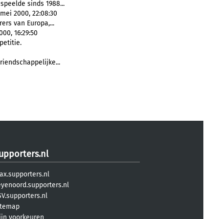
 speelde sinds 1988...
 mei 2000, 22:08:30
ers van Europa,...
000, 16:29:50
etitie.
iendschappelijke...
upporters.nl
ax.supporters.nl
eyenoord.supporters.nl
V.supporters.nl
itemap
ijn voorkeuren