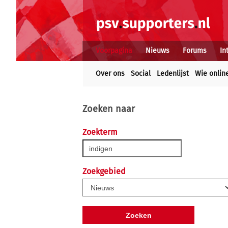
Voorpagina
Nieuws
Forums
In
Over ons
Social
Ledenlijst
Wie onlin
Zoeken naar
Zoekterm
Zoekgebied