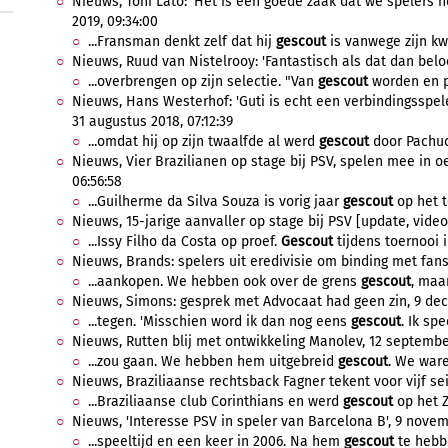
Nieuws, Toni Lato: 'Het is een goede zaak dat we spelers h
2019, 09:34:00
...Fransman denkt zelf dat hij
gescout
is vanwege zijn kwa
Nieuws, Ruud van Nistelrooy: 'Fantastisch als dat dan beloo
...overbrengen op zijn selectie. "Van
gescout
worden en pa
Nieuws, Hans Westerhof: 'Guti is echt een verbindingsspeler,
31 augustus 2018, 07:12:39
...omdat hij op zijn twaalfde al werd
gescout
door Pachuca
Nieuws, Vier Brazilianen op stage bij PSV, spelen mee in o
06:56:58
...Guilherme da Silva Souza is vorig jaar
gescout
op het t
Nieuws, 15-jarige aanvaller op stage bij PSV [update, video],
...Issy Filho da Costa op proef.
Gescout
tijdens toernooi i
Nieuws, Brands: spelers uit eredivisie om binding met fans
...aankopen. We hebben ook over de grens
gescout
, maar
Nieuws, Simons: gesprek met Advocaat had geen zin, 9 dec
...tegen. 'Misschien word ik dan nog eens
gescout
. Ik spe
Nieuws, Rutten blij met ontwikkeling Manolev, 12 september
...zou gaan. We hebben hem uitgebreid
gescout
. We ware
Nieuws, Braziliaanse rechtsback Fagner tekent voor vijf sei
...Braziliaanse club Corinthians en werd
gescout
op het Z
Nieuws, 'Interesse PSV in speler van Barcelona B', 9 novem
...speeltijd en een keer in 2006. Na hem
gescout
te hebb