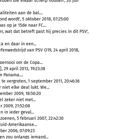
ebben die elkaar scherp houden', 20 juli
liteiten aan de bal....
nd wordt', 5 oktober 2018, 07:25:00
s op je 15de naar FC...
 wat dat betreft past hij precies in dit PSV',
 en daar in een...
efenwedstrijd van PSV O19, 24 april 2018,
oernooi om de Copa...
 29 april 2013, 19:23:38
n Panama....
 te vergroten, 1 september 2011, 20:46:36
 niet elke deal lukt. We...
ember 2009, 18:50:20
el zeker niet met...
 2009, 21:52:08
n in ieder geval...
zoenen, 5 februari 2007, 22:42:30
uid-Amerikaanse...
ber 2006, 07:09:23
en zou onlangs iemand...