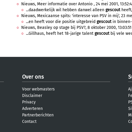
Nieuws, Meer informatie over Antonio , 24 mei 2001, 13:52:4
...daadwerkelijk wil hebben danwel alleen
gescout
heeft,
Nieuws, Mexicaanse spits: 'interesse van PSV in mij', 23 mei
...en heeft voor die positie uitgebreid
gescout
in binnen- 
Nieuws, Beasley op stage bij PSV?, 8 oktober 2000, 13:03:51
...Gillhaus, heeft het 18-jarige talent
gescout
bij vele wed
Over ons
S
Voor webmasters
Aj
Disclaimer
F
Privacy
PS
Adverteren
S
Partnerberichten
M
Contact
C