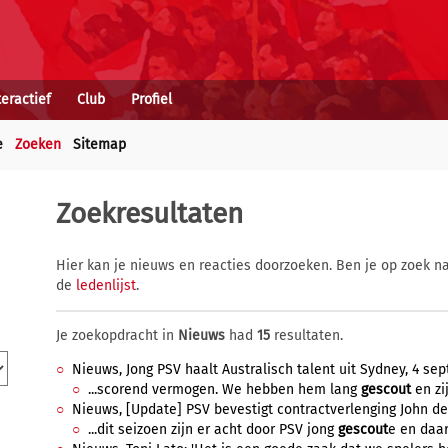
teractief
Club
Profiel
e
Zoeken
Sitemap
Zoekresultaten
Hier kan je nieuws en reacties doorzoeken. Ben je op zoek na
de
ledenlijst
.
Je zoekopdracht in
Nieuws
had
15
resultaten.
Nieuws, Jong PSV haalt Australisch talent uit Sydney, 4 sep
...scorend vermogen. We hebben hem lang
gescout
en zij
Nieuws, [Update] PSV bevestigt contractverlenging John de 
...dit seizoen zijn er acht door PSV jong
gescout
e en daar