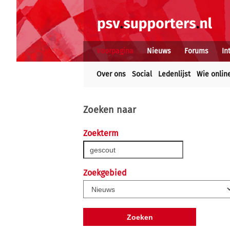
Voorpagina
Nieuws
Forums
In
Over ons
Social
Ledenlijst
Wie onlin
Zoeken naar
Zoekterm
Zoekgebied