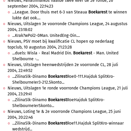
Nieuws, Panathinaikos haalde twee keer de 2e ronde, 26
september 2004, 22:14:23
...League. Door thuis met 6-3 van Steaua
Boekarest
te winnen
lukte dat ook....
Nieuws, Uitslagen 3e voorronde Champions League, 24 augustus
2004, 23:18:02
...Krak?wPol2-0Man. UnitedEng-Din....
Nieuws, PSV moet bij kwalificatie CL hopen op nederlaag
topclub, 10 augustus 2004, 21:23:28
...duels: Wisla - Real Madrid Din.
Boekarest
- Man. United
Shelbourne -...
Nieuws, Uitslagen heenwedstrijden 2e voorronde CL, 28 juli
2004, 22:49:52
...ZilinaSlk-Dinamo
Boekarest
Roe0-111.Hajduk SplitKro-
ShelbourneIer3-212.Skonto...
Nieuws, Uitslagen 1e ronde voorronde Champions League, 21 juli
2004, 23:29:41
...ZilinaSlk-Dinamo
Boekarest
RoeHajduk SplitKro-
ShelbourneIerSkonto...
Nieuws, Loting 1e & 2e voorronde Champions League, 25 juni
2004, 20:22:46
...ZilinaSlk-Dinamo
Boekarest
Roe11.Hajduk SplitKro-winnaar
wedstrijd...