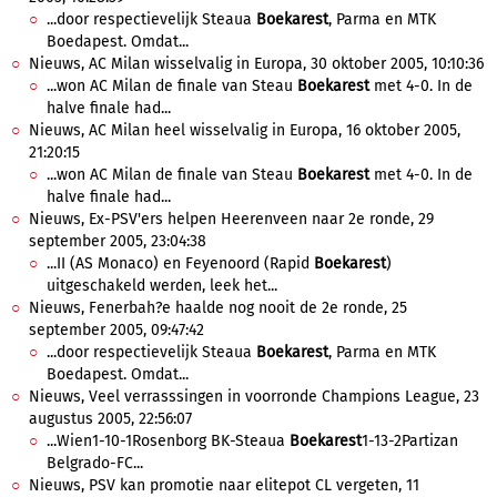
...door respectievelijk Steaua
Boekarest
, Parma en MTK
Boedapest. Omdat...
Nieuws, AC Milan wisselvalig in Europa, 30 oktober 2005, 10:10:36
...won AC Milan de finale van Steau
Boekarest
met 4-0. In de
halve finale had...
Nieuws, AC Milan heel wisselvalig in Europa, 16 oktober 2005,
21:20:15
...won AC Milan de finale van Steau
Boekarest
met 4-0. In de
halve finale had...
Nieuws, Ex-PSV'ers helpen Heerenveen naar 2e ronde, 29
september 2005, 23:04:38
...II (AS Monaco) en Feyenoord (Rapid
Boekarest
)
uitgeschakeld werden, leek het...
Nieuws, Fenerbah?e haalde nog nooit de 2e ronde, 25
september 2005, 09:47:42
...door respectievelijk Steaua
Boekarest
, Parma en MTK
Boedapest. Omdat...
Nieuws, Veel verrasssingen in voorronde Champions League, 23
augustus 2005, 22:56:07
...Wien1-10-1Rosenborg BK-Steaua
Boekarest
1-13-2Partizan
Belgrado-FC...
Nieuws, PSV kan promotie naar elitepot CL vergeten, 11