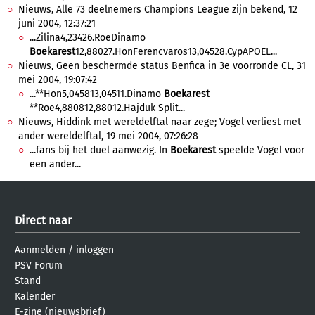
Nieuws, Alle 73 deelnemers Champions League zijn bekend, 12
juni 2004, 12:37:21
...Zilina4,23426.RoeDinamo
Boekarest
12,88027.HonFerencvaros13,04528.CypAPOEL...
Nieuws, Geen beschermde status Benfica in 3e voorronde CL, 31
mei 2004, 19:07:42
...**Hon5,045813,04511.Dinamo
Boekarest
**Roe4,880812,88012.Hajduk Split...
Nieuws, Hiddink met wereldelftal naar zege; Vogel verliest met
ander wereldelftal, 19 mei 2004, 07:26:28
...fans bij het duel aanwezig. In
Boekarest
speelde Vogel voor
een ander...
Direct naar
Aanmelden
/
inloggen
PSV Forum
Stand
Kalender
E-zine (nieuwsbrief)