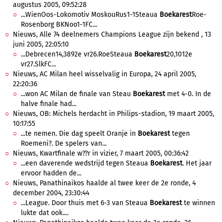
augustus 2005, 09:52:28
...WienOos-Lokomotiv MoskouRus1-1Steaua
Boekarest
Roe-
Rosenborg BKNoo1-1FC...
Nieuws, Alle 74 deelnemers Champions League zijn bekend , 13
juni 2005, 22:05:10
...Debrecen14,3892e vr26.RoeSteaua
Boekarest
20,1012e
vr27.SlkFC...
Nieuws, AC Milan heel wisselvalig in Europa, 24 april 2005,
22:20:36
...won AC Milan de finale van Steau
Boekarest
met 4-0. In de
halve finale had...
Nieuws, OB: Michels herdacht in Philips-stadion, 19 maart 2005,
10:17:55
...te nemen. Die dag speelt Oranje in
Boekarest
tegen
Roemeni?. De spelers van...
Nieuws, Kwartfinale w??r in vizier, 7 maart 2005, 00:36:42
...een daverende wedstrijd tegen Steaua
Boekarest
. Het jaar
ervoor hadden de...
Nieuws, Panathinaikos haalde al twee keer de 2e ronde, 4
december 2004, 23:30:44
...League. Door thuis met 6-3 van Steaua
Boekarest
te winnen
lukte dat ook....