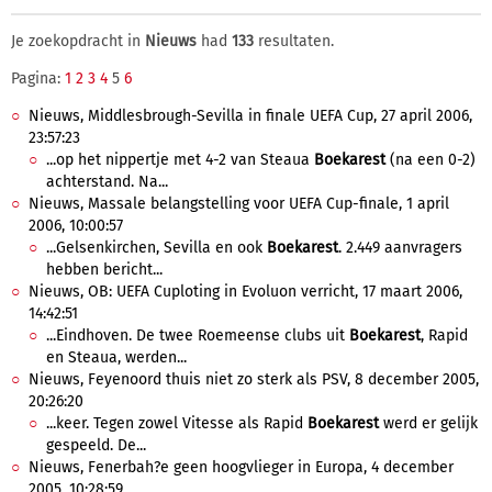
Je zoekopdracht in
Nieuws
had
133
resultaten.
Pagina:
1
2
3
4
5
6
Nieuws, Middlesbrough-Sevilla in finale UEFA Cup, 27 april 2006,
23:57:23
...op het nippertje met 4-2 van Steaua
Boekarest
(na een 0-2)
achterstand. Na...
Nieuws, Massale belangstelling voor UEFA Cup-finale, 1 april
2006, 10:00:57
...Gelsenkirchen, Sevilla en ook
Boekarest
. 2.449 aanvragers
hebben bericht...
Nieuws, OB: UEFA Cuploting in Evoluon verricht, 17 maart 2006,
14:42:51
...Eindhoven. De twee Roemeense clubs uit
Boekarest
, Rapid
en Steaua, werden...
Nieuws, Feyenoord thuis niet zo sterk als PSV, 8 december 2005,
20:26:20
...keer. Tegen zowel Vitesse als Rapid
Boekarest
werd er gelijk
gespeeld. De...
Nieuws, Fenerbah?e geen hoogvlieger in Europa, 4 december
2005, 10:28:59