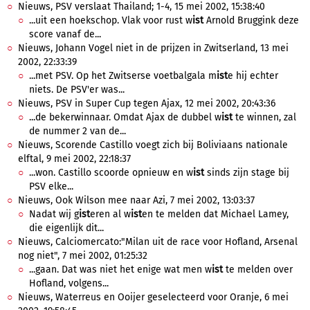
Nieuws, PSV verslaat Thailand; 1-4, 15 mei 2002, 15:38:40
...uit een hoekschop. Vlak voor rust w
ist
Arnold Bruggink deze
score vanaf de...
Nieuws, Johann Vogel niet in de prijzen in Zwitserland, 13 mei
2002, 22:33:39
...met PSV. Op het Zwitserse voetbalgala m
ist
e hij echter
niets. De PSV'er was...
Nieuws, PSV in Super Cup tegen Ajax, 12 mei 2002, 20:43:36
...de bekerwinnaar. Omdat Ajax de dubbel w
ist
te winnen, zal
de nummer 2 van de...
Nieuws, Scorende Castillo voegt zich bij Boliviaans nationale
elftal, 9 mei 2002, 22:18:37
...won. Castillo scoorde opnieuw en w
ist
sinds zijn stage bij
PSV elke...
Nieuws, Ook Wilson mee naar Azi, 7 mei 2002, 13:03:37
Nadat wij g
ist
eren al w
ist
en te melden dat Michael Lamey,
die eigenlijk dit...
Nieuws, Calciomercato:"Milan uit de race voor Hofland, Arsenal
nog niet", 7 mei 2002, 01:25:32
...gaan. Dat was niet het enige wat men w
ist
te melden over
Hofland, volgens...
Nieuws, Waterreus en Ooijer geselecteerd voor Oranje, 6 mei