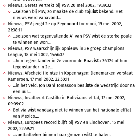
Nieuws, Gerets vertrekt bij PSV, 20 mei 2002, 19:39:32
...seizoen bij PSV, zo maakte de club zoju
ist
bekend. Het
nieuws werd vanavond...
Nieuws, PSV jeugd 2e op Feyenoord toernooi, 19 mei 2002,
21:38:11
...seizoen wat tegenvallende A1 van PSV w
ist
de sterke poule
te winnen en won...
Nieuws, PSV waarschijnlijk opnieuw in 3e groep Champions
League, 18 mei 2002, 14:46:37
...hun tegenstander in 2e voorronde Boav
ist
a 36.124 of hun
tegenstander in 2e...
Nieuws, Afscheid Heintze in Kopenhagen; Denemarken verslaat
Kameroen, 17 mei 2002, 22:50:11
...in het veld. Jon Dahl Tomasson besl
ist
e de wedstrijd door na
een uur...
Nieuws, Invalbeurt Castillo in Boliviaans elftal, 17 mei 2002,
09:09:02
Bolivia w
ist
vandaag niet te winnen van het nationale elftal
van Mexico....
Nieuws, Europees record blijft bij PSV en Eindhoven, 15 mei
2002, 22:49:21
...voetbalbeker binnen haar grenzen w
ist
te halen.