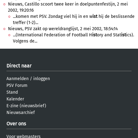
Nieuws, Castillo scoort twee keer in doelpuntenfestijn, 2 mei
2002, 19:20:16
...komen met PSV. Zondag viel hij in en w
ist
hij de beslissende
treffer (1-2)...
Nieuws, PSV zakt op wereldranglijst, 2 mei 2002, 18:54:14
...(International Federation of Football H
ist
ory and Stat
ist
ics).
Volgens de...
Direct naar
Aanmelden
/
inloggen
PSV Forum
Stand
Kalender
E-zine (nieuwsbrief)
Nieuwsarchief
Over ons
Voor webmasters