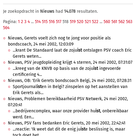
Je zoekopdracht in
Nieuws
had
14.078
resultaten.
Pagina:
1
2
3
4
...
514
515
516
517
518
519
520
521
522
...
560
561
562
563
564
Nieuws, Gerets voelt zich nog te jong voor positie als
bondscoach, 24 mei 2002, 12:03:09
...krant De Standaard laat de zoju
ist
ontslagen PSV coach Eric
Gerets weten...
Nieuws, PSV jeugdopleiding krijgt 4 sterren, 24 mei 2002, 07:31:07
...kreeg van de KNVB op basis van de zoju
ist
ingevoerde
certificering 4...
Nieuws, OB: 'Erik Gerets bondscoach Belgi, 24 mei 2002, 07:28:31
Sportjournal
ist
en in Belgi? zinspelen op het aanstellen van
Erik Gerets als...
Nieuws, Problemen bereikbaarheid PSV Netwerk, 24 mei 2002,
07:20:41
...bedrijvencomplex, waar onze provider hu
ist
, onbereikbaar
werd. Een...
Nieuws, PSV fans bedanken Eric Gerets, 20 mei 2002, 22:42:41
...reactie: 'Ik weet dat dit de enig ju
ist
e beslissing is, maar
toch doet het...