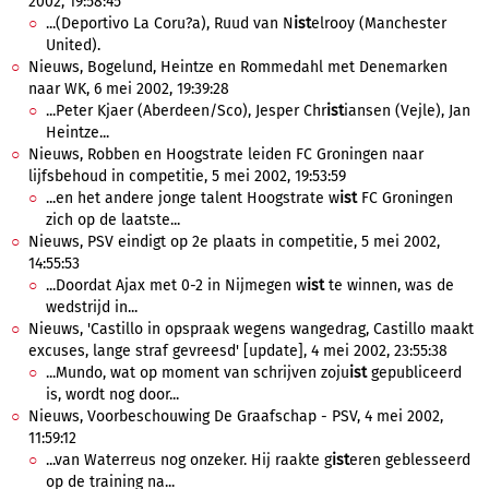
2002, 19:58:45
...(Deportivo La Coru?a), Ruud van N
ist
elrooy (Manchester
United).
Nieuws, Bogelund, Heintze en Rommedahl met Denemarken
naar WK, 6 mei 2002, 19:39:28
...Peter Kjaer (Aberdeen/Sco), Jesper Chr
ist
iansen (Vejle), Jan
Heintze...
Nieuws, Robben en Hoogstrate leiden FC Groningen naar
lijfsbehoud in competitie, 5 mei 2002, 19:53:59
...en het andere jonge talent Hoogstrate w
ist
FC Groningen
zich op de laatste...
Nieuws, PSV eindigt op 2e plaats in competitie, 5 mei 2002,
14:55:53
...Doordat Ajax met 0-2 in Nijmegen w
ist
te winnen, was de
wedstrijd in...
Nieuws, 'Castillo in opspraak wegens wangedrag, Castillo maakt
excuses, lange straf gevreesd' [update], 4 mei 2002, 23:55:38
...Mundo, wat op moment van schrijven zoju
ist
gepubliceerd
is, wordt nog door...
Nieuws, Voorbeschouwing De Graafschap - PSV, 4 mei 2002,
11:59:12
...van Waterreus nog onzeker. Hij raakte g
ist
eren geblesseerd
op de training na...