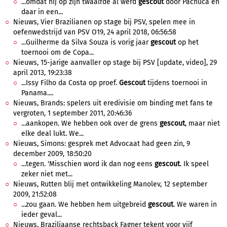
...omdat hij op zijn twaalfde al werd
gescout
door Pachuca en
daar in een...
Nieuws, Vier Brazilianen op stage bij PSV, spelen mee in
oefenwedstrijd van PSV O19, 24 april 2018, 06:56:58
...Guilherme da Silva Souza is vorig jaar
gescout
op het
toernooi om de Copa...
Nieuws, 15-jarige aanvaller op stage bij PSV [update, video], 29
april 2013, 19:23:38
...Issy Filho da Costa op proef.
Gescout
tijdens toernooi in
Panama....
Nieuws, Brands: spelers uit eredivisie om binding met fans te
vergroten, 1 september 2011, 20:46:36
...aankopen. We hebben ook over de grens
gescout
, maar niet
elke deal lukt. We...
Nieuws, Simons: gesprek met Advocaat had geen zin, 9
december 2009, 18:50:20
...tegen. 'Misschien word ik dan nog eens
gescout
. Ik speel
zeker niet met...
Nieuws, Rutten blij met ontwikkeling Manolev, 12 september
2009, 21:52:08
...zou gaan. We hebben hem uitgebreid
gescout
. We waren in
ieder geval...
Nieuws, Braziliaanse rechtsback Fagner tekent voor vijf