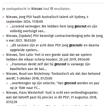
Je zoekopdracht in
Nieuws
had
15
resultaten.
Nieuws, Jong PSV haalt Australisch talent uit Sydney, 4
september 2024, 11:18:00
...scorend vermogen. We hebben hem lang
gescout
en zijn
volledig overtuigd van...
Nieuws, [Update] PSV bevestigt contractverlenging John de Jong,
4 mei 2021, 18:03:00
...dit seizoen zijn er acht door PSV jong
gescout
e en daarna
opgeleide spelers...
Nieuws, Toni Lato: 'Het is een goede zaak dat we spelers
hebben die elkaar scherp houden', 20 juli 2019, 09:34:00
...Fransman denkt zelf dat hij
gescout
is vanwege zijn
kwaliteiten aan de bal....
Nieuws, Ruud van Nistelrooy: 'Fantastisch als dat dan beloond
wordt', 5 oktober 2018, 07:25:00
...overbrengen op zijn selectie. "Van
gescout
worden en pas
op je 15de naar FC...
Nieuws, Hans Westerhof: 'Guti is echt een verbindingsspeler,
wat dat betreft past hij precies in dit PSV', 31 augustus 2018,
07:12:39