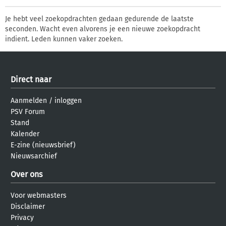
Je hebt veel zoekopdrachten gedaan gedurende de laatste
seconden. Wacht even alvorens je een nieuwe zoekopdracht
indient. Leden kunnen vaker zoeken.
Direct naar
Aanmelden
/
inloggen
PSV Forum
Stand
Kalender
E-zine (nieuwsbrief)
Nieuwsarchief
Over ons
Voor webmasters
Disclaimer
Privacy