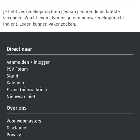
Je hebt veel zoekopdrachten gedaan gedurende de laatste
seconden. Wacht even alvorens je een nieuwe zoekopdracht
indient. Leden kunnen vaker zoeken.
Direct naar
Aanmelden
/
inloggen
PSV Forum
Stand
Kalender
E-zine (nieuwsbrief)
Nieuwsarchief
Over ons
Voor webmasters
Disclaimer
Privacy