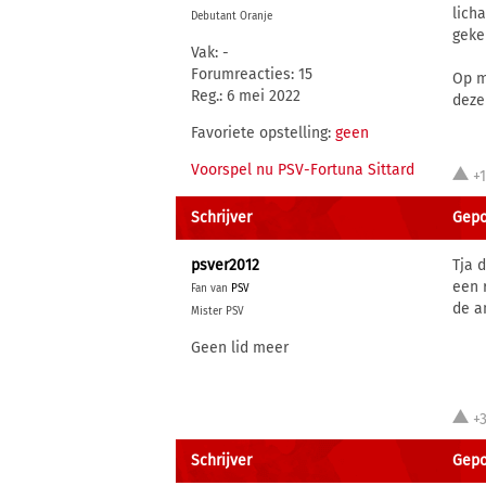
lich
Debutant Oranje
geke
Vak: -
Forumreacties: 15
Op m
Reg.: 6 mei 2022
deze
Favoriete opstelling:
geen
Voorspel nu PSV-Fortuna Sittard
+
Schrijver
Gepo
psver2012
Tja 
een 
Fan van
PSV
de a
Mister PSV
Geen lid meer
+
Schrijver
Gepo