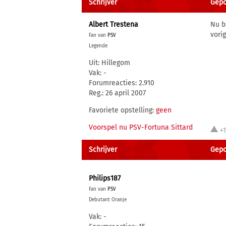
Schrijver
Gepo
Albert Trestena
Nu b
vori
Fan van
PSV
Legende
Uit: Hillegom
Vak: -
Forumreacties: 2.910
Reg.: 26 april 2007
Favoriete opstelling:
geen
Voorspel nu PSV-Fortuna Sittard
+
Schrijver
Gepo
Philips187
Fan van
PSV
Debutant Oranje
Vak: -