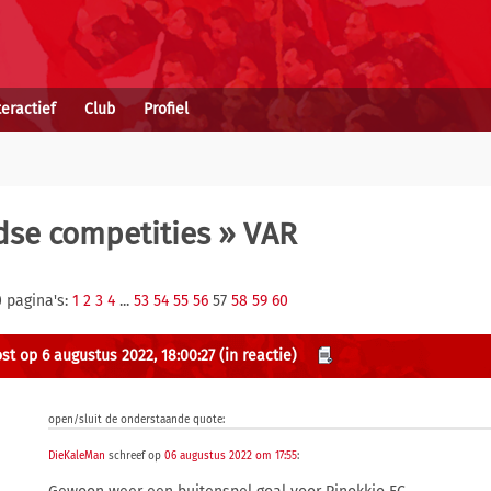
teractief
Club
Profiel
se competities
» VAR
0 pagina's:
1
2
3
4
...
53
54
55
56
57
58
59
60
st op 6 augustus 2022, 18:00:27
(in reactie)
open/sluit de onderstaande quote:
DieKaleMan
schreef op
06 augustus 2022 om 17:55
: