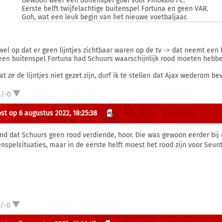
Gewoon weer een buitenspel goal voor Pinokkio FC.
Eerste helft twijfelachtige buitenspel Fortuna en geen VAR.
Goh, wat een leuk begin van het nieuwe voetbaljaar.
 wel op dat er geen lijntjes zichtbaar waren op de tv -> dat neemt een 
geen buitenspel Fortuna had Schuurs waarschijnlijk rood moeten hebbe
t ze de lijntjes niet gezet zijn, durf ik te stellen dat Ajax wederom b
3/-0
st op 6 augustus 2022, 18:25:38
ond dat Schuurs geen rood verdiende, hoor. Die was gewoon eerder bij
enspelsituaties, maar in de eerste helft moest het rood zijn voor Seunt
1/-0