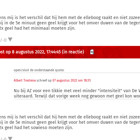
ens mij is het verschil dat hij hem met de elleboog raakt en niet zoze
hij in de 5e minuut geen geel krijgt voor het omver duwen van de tegen
2x geel had het minimaal moeten zijn.
1/-0
st op 8 augustus 2022, 17:44:45
(in reactie)
open/sluit de onderstaande quote:
Albert Trestena
schreef op
07 augustus 2022 om 18:31
:
Nu bij AZ voor een tikkie met veel minder "intensiteit" van De 
uiteraard. Terwijl dat vorige week nog gewoon met geel kon w
ens mij is het verschil dat hij hem met de elleboog raakt en niet zoze
hij in de 5e minuut geen geel krijgt voor het omver duwen van de tegen
2x geel had het sowieso moeten zijn.
1/-0