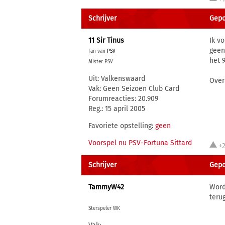
Schrijver
Gepo
11 Sir Tinus
Ik v
geen
Fan van
PSV
het 9
Mister PSV
Uit: Valkenswaard
Over
Vak: Geen Seizoen Club Card
Forumreacties: 20.909
Reg.: 15 april 2005
Favoriete opstelling:
geen
Voorspel nu PSV-Fortuna Sittard
+
Schrijver
Gepo
TammyW42
Word
teru
Sterspeler WK