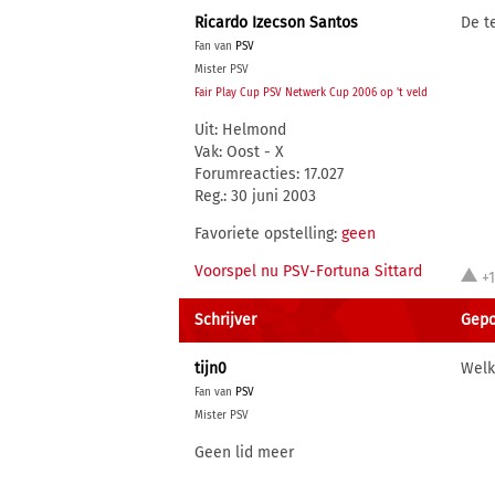
Ricardo Izecson Santos
De t
Fan van
PSV
Mister PSV
Fair Play Cup PSV Netwerk Cup 2006 op 't veld
Uit: Helmond
Vak: Oost - X
Forumreacties: 17.027
Reg.: 30 juni 2003
Favoriete opstelling:
geen
Voorspel nu PSV-Fortuna Sittard
+
Schrijver
Gepo
tijn0
Welk
Fan van
PSV
Mister PSV
Geen lid meer