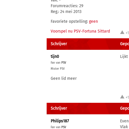
Vak: -
Forumreacties: 29
Reg.: 24 mei 2013
Favoriete opstelling:
geen
Voorspel nu PSV-Fortuna Sittard
+
Schrijver
Gepo
tijn0
Lijkt
Fan van
PSV
Mister PSV
Geen lid meer
+
Schrijver
Gepo
Philips187
Even
Vlak
Fan van
PSV