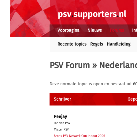
Voorpagina
Nieuws
Forums
In
Recente topics
Regels
Handleiding
PSV Forum
»
Nederland
Deze normale topic is open en bestaat uit 6
Schrijver
Gepo
Peejay
Fan van
PSV
Mister PSV
Brons PSV Netwerk Cup Indoor 2006