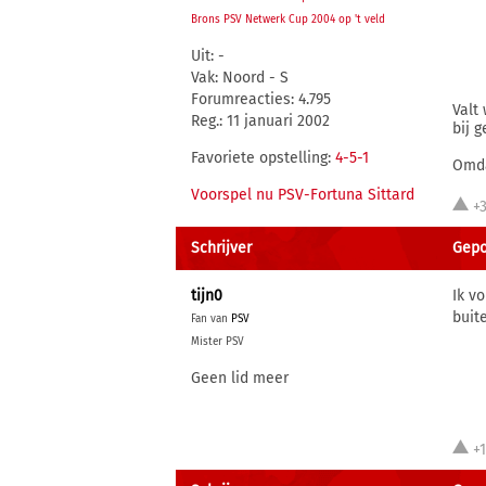
Brons PSV Netwerk Cup 2004 op 't veld
Uit: -
Vak: Noord - S
Forumreacties: 4.795
Valt
Reg.: 11 januari 2002
bij 
Favoriete opstelling:
4-5-1
Omda
Voorspel nu PSV-Fortuna Sittard
+
Schrijver
Gepo
tijn0
Ik v
buit
Fan van
PSV
Mister PSV
Geen lid meer
+