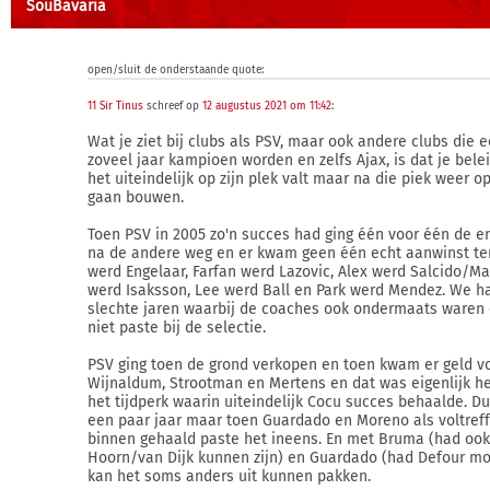
SouBavaria
open/sluit de onderstaande quote:
11 Sir Tinus
schreef op
12 augustus 2021 om 11:42
:
Wat je ziet bij clubs als PSV, maar ook andere clubs die 
zoveel jaar kampioen worden en zelfs Ajax, is dat je bel
het uiteindelijk op zijn plek valt maar na die piek weer 
gaan bouwen.
Toen PSV in 2005 zo'n succes had ging één voor één de e
na de andere weg en er kwam geen één echt aanwinst te
werd Engelaar, Farfan werd Lazovic, Alex werd Salcido/M
werd Isaksson, Lee werd Ball en Park werd Mendez. We h
slechte jaren waarbij de coaches ook ondermaats waren 
niet paste bij de selectie.
PSV ging toen de grond verkopen en toen kwam er geld v
Wijnaldum, Strootman en Mertens en dat was eigenlijk he
het tijdperk waarin uiteindelijk Cocu succes behaalde. D
een paar jaar maar toen Guardado en Moreno als voltref
binnen gehaald paste het ineens. En met Bruma (had ook
Hoorn/van Dijk kunnen zijn) en Guardado (had Defour mo
kan het soms anders uit kunnen pakken.