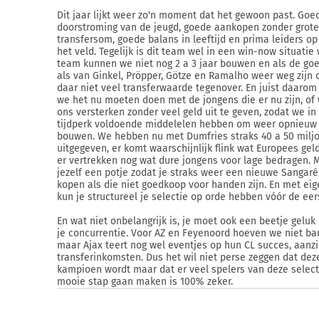
Dit jaar lijkt weer zo'n moment dat het gewoon past. Goe
doorstroming van de jeugd, goede aankopen zonder grote
transfersom, goede balans in leeftijd en prima leiders op
het veld. Tegelijk is dit team wel in een win-now situatie
team kunnen we niet nog 2 a 3 jaar bouwen en als de go
als van Ginkel, Pröpper, Götze en Ramalho weer weg zijn 
daar niet veel transferwaarde tegenover. En juist daarom 
we het nu moeten doen met de jongens die er nu zijn, o
ons versterken zonder veel geld uit te geven, zodat we i
tijdperk voldoende middelelen hebben om weer opnieuw
bouwen. We hebben nu met Dumfries straks 40 a 50 milj
uitgegeven, er komt waarschijnlijk flink wat Europees gel
er vertrekken nog wat dure jongens voor lage bedragen. 
jezelf een potje zodat je straks weer een nieuwe Sangaré
kopen als die niet goedkoop voor handen zijn. En met ei
kun je structureel je selectie op orde hebben vóór de eers
En wat niet onbelangrijk is, je moet ook een beetje gelu
je concurrentie. Voor AZ en Feyenoord hoeven we niet ban
maar Ajax teert nog wel eventjes op hun CL succes, aanz
transferinkomsten. Dus het wil niet perse zeggen dat dez
kampioen wordt maar dat er veel spelers van deze select
mooie stap gaan maken is 100% zeker.