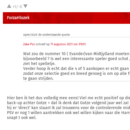
+1/-0
ForzaHlozek
open/sluit de onderstaande quote:
Zaka-Psv
schreef op
11 augustus 2021 om 09:01
:
Wat zou de nummer 10 ( Evander)van Midtjylland moeten
bijvoorbeeld ? Is wel een interessante speler goed schot ,
ziet het spelletje.
Verder hoop ik echt dat die 4 of 5 aankopen er echt gaa
zodat onze selectie goed en breed genoeg is om op alle 
te gaan strijden.
Hier ben ik het dus volledig mee eens! Viel me echt positief op d
back-up achter Gotze + dat ik denk dat Gotze volgend jaar wel za
hij er 'direct' kan staan! Ik zal trouwens voor de controlerende m
PSV er nog 1 willen aantrekken ook wel willen kijken naar die Harr
snapt t ook wel.