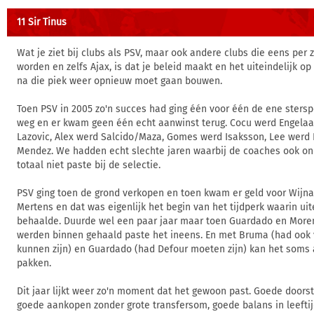
11 Sir Tinus
Wat je ziet bij clubs als PSV, maar ook andere clubs die eens per
worden en zelfs Ajax, is dat je beleid maakt en het uiteindelijk op 
na die piek weer opnieuw moet gaan bouwen.
Toen PSV in 2005 zo'n succes had ging één voor één de ene sters
weg en er kwam geen één echt aanwinst terug. Cocu werd Engelaar
Lazovic, Alex werd Salcido/Maza, Gomes werd Isaksson, Lee werd 
Mendez. We hadden echt slechte jaren waarbij de coaches ook o
totaal niet paste bij de selectie.
PSV ging toen de grond verkopen en toen kwam er geld voor Wijn
Mertens en dat was eigenlijk het begin van het tijdperk waarin ui
behaalde. Duurde wel een paar jaar maar toen Guardado en Moreno
werden binnen gehaald paste het ineens. En met Bruma (had ook 
kunnen zijn) en Guardado (had Defour moeten zijn) kan het soms 
pakken.
Dit jaar lijkt weer zo'n moment dat het gewoon past. Goede doors
goede aankopen zonder grote transfersom, goede balans in leeftij