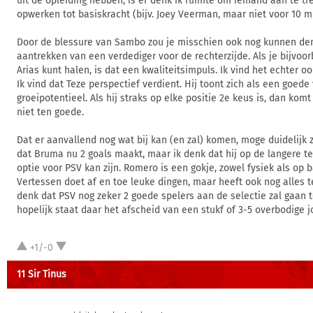
uit de opleiding hebben, is er denk ik ruimte om iemand aan te tr
opwerken tot basiskracht (bijv. Joey Veerman, maar niet voor 10 mi
Door de blessure van Sambo zou je misschien ook nog kunnen de
aantrekken van een verdediger voor de rechterzijde. Als je bijvoo
Arias kunt halen, is dat een kwaliteitsimpuls. Ik vind het echter 
Ik vind dat Teze perspectief verdient. Hij toont zich als een goed
groeipotentieel. Als hij straks op elke positie 2e keus is, dan komt
niet ten goede.
Dat er aanvallend nog wat bij kan (en zal) komen, moge duidelijk zi
dat Bruma nu 2 goals maakt, maar ik denk dat hij op de langere t
optie voor PSV kan zijn. Romero is een gokje, zowel fysiek als op b
Vertessen doet af en toe leuke dingen, maar heeft ook nog alles t
denk dat PSV nog zeker 2 goede spelers aan de selectie zal gaan 
hopelijk staat daar het afscheid van een stukf of 3-5 overbodige 
+1/-0
11 Sir Tinus