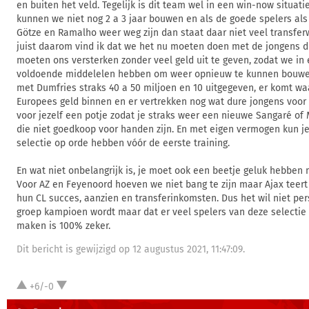
en buiten het veld. Tegelijk is dit team wel in een win-now situat
kunnen we niet nog 2 a 3 jaar bouwen en als de goede spelers als 
Götze en Ramalho weer weg zijn dan staat daar niet veel transfer
juist daarom vind ik dat we het nu moeten doen met de jongens die
moeten ons versterken zonder veel geld uit te geven, zodat we in 
voldoende middelelen hebben om weer opnieuw te kunnen bouw
met Dumfries straks 40 a 50 miljoen en 10 uitgegeven, er komt waar
Europees geld binnen en er vertrekken nog wat dure jongens voor
voor jezelf een potje zodat je straks weer een nieuwe Sangaré of
die niet goedkoop voor handen zijn. En met eigen vermogen kun je 
selectie op orde hebben vóór de eerste training.
En wat niet onbelangrijk is, je moet ook een beetje geluk hebben 
Voor AZ en Feyenoord hoeven we niet bang te zijn maar Ajax teert
hun CL succes, aanzien en transferinkomsten. Dus het wil niet pe
groep kampioen wordt maar dat er veel spelers van deze selecti
maken is 100% zeker.
Dit bericht is gewijzigd op 12 augustus 2021, 11:47:09.
+6/-0