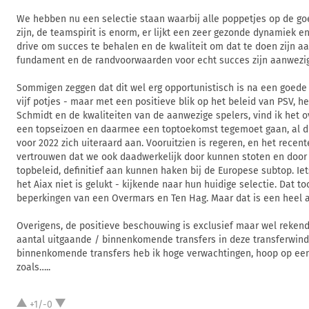
We hebben nu een selectie staan waarbij alle poppetjes op de go
zijn, de teamspirit is enorm, er lijkt een zeer gezonde dynamiek en 
drive om succes te behalen en de kwaliteit om dat te doen zijn a
fundament en de randvoorwaarden voor echt succes zijn aanwezig
Sommigen zeggen dat dit wel erg opportunistisch is na een goede
vijf potjes - maar met een positieve blik op het beleid van PSV,
Schmidt en de kwaliteiten van de aanwezige spelers, vind ik het o
een topseizoen en daarmee een toptoekomst tegemoet gaan, al d
voor 2022 zich uiteraard aan. Vooruitzien is regeren, en het recent
vertrouwen dat we ook daadwerkelijk door kunnen stoten en door
topbeleid, definitief aan kunnen haken bij de Europese subtop. Ie
het Aiax niet is gelukt - kijkende naar hun huidige selectie. Dat t
beperkingen van een Overmars en Ten Hag. Maar dat is een heel a
Overigens, de positieve beschouwing is exclusief maar wel rekend
aantal uitgaande / binnenkomende transfers in deze transferwin
binnenkomende transfers heb ik hoge verwachtingen, hoop op een
zoals…..
+1/-0