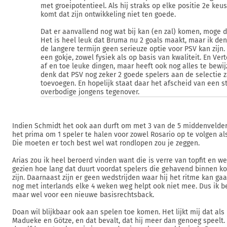
met groeipotentieel. Als hij straks op elke positie 2e keus
komt dat zijn ontwikkeling niet ten goede.
Dat er aanvallend nog wat bij kan (en zal) komen, moge dui
Het is heel leuk dat Bruma nu 2 goals maakt, maar ik den
de langere termijn geen serieuze optie voor PSV kan zijn.
een gokje, zowel fysiek als op basis van kwaliteit. En Ver
af en toe leuke dingen, maar heeft ook nog alles te bewij
denk dat PSV nog zeker 2 goede spelers aan de selectie z
toevoegen. En hopelijk staat daar het afscheid van een st
overbodige jongens tegenover.
Indien Schmidt het ook aan durft om met 3 van de 5 middenvelder
het prima om 1 speler te halen voor zowel Rosario op te volgen al
Die moeten er toch best wel wat rondlopen zou je zeggen.
Arias zou ik heel beroerd vinden want die is verre van topfit en w
gezien hoe lang dat duurt voordat spelers die gehavend binnen ko
zijn. Daarnaast zijn er geen wedstrijden waar hij het ritme kan gaa
nog met interlands elke 4 weken weg helpt ook niet mee. Dus ik be
maar wel voor een nieuwe basisrechtsback.
Doan wil blijkbaar ook aan spelen toe komen. Het lijkt mij dat als 
Madueke en Götze, en dat bevalt, dat hij meer dan genoeg speelt. 