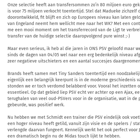
Onze selectie heeft aan transfersommen zo’n 80 miljoen euro geko
is voor 75 miljoen verkocht toentertijd. Stel dat Madueke zichzelf 
doorontwikkeld, fit blijft en zich op Europees niveau kan laten g
van Engeland neemt hem wellicht mee naar het WK? Met een contra
me een mooi moment om het transferrecord van de Ligt te verbrek
transfer van de huidige selectie daaropvolgend pure winst ;-)
Maar even serieus, ik heb al die jaren in ONS PSV geloofd maar we 
sinds de dagen van 04/05 wel naar een erg bedenkelijk niveau a
zeer negatieve uitschieters en een aantal succesjes daargenomen
Brands heeft samen met Tiny Sanders toentertijd een noodzakelij
eigenlijk een belangrijk keerpunt is in de moderne geschiedenis 
stonden we er toch verdomd belabberd voor. Vooral het inzetten 
essentieel. Op dat gebied liep PSV echt ver achter op een Ajax, e
terughalen van veel oud-PSVers voor in de organisatie, wat in de
gebeurde, was positief werk.
Nu hebben we met Schmidt een trainer die PSV eindelijk ook voet
een hoger niveau heeft getild, vanuit zijn visie en de spelers / staf
verlengde daarvan fungeert. Kennelijk werkt het ook perfect voor 
een dramatisch begin nu de Midas touch lijkt te hebben.