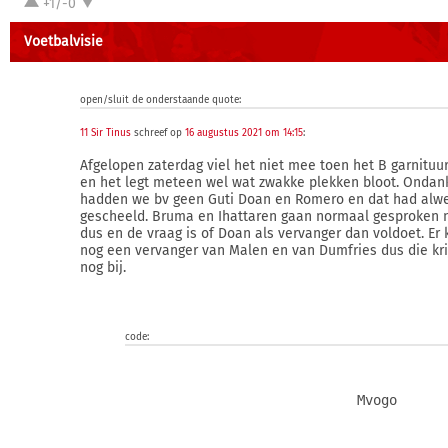
+1/-0
Voetbalvisie
open/sluit de onderstaande quote:
11 Sir Tinus
schreef op
16 augustus 2021 om 14:15
:
Afgelopen zaterdag viel het niet mee toen het B garnituu
en het legt meteen wel wat zwakke plekken bloot. Ondan
hadden we bv geen Guti Doan en Romero en dat had alwe
gescheeld. Bruma en Ihattaren gaan normaal gesproken 
dus en de vraag is of Doan als vervanger dan voldoet. Er
nog een vervanger van Malen en van Dumfries dus die krij
nog bij.
code:
                             Mvogo