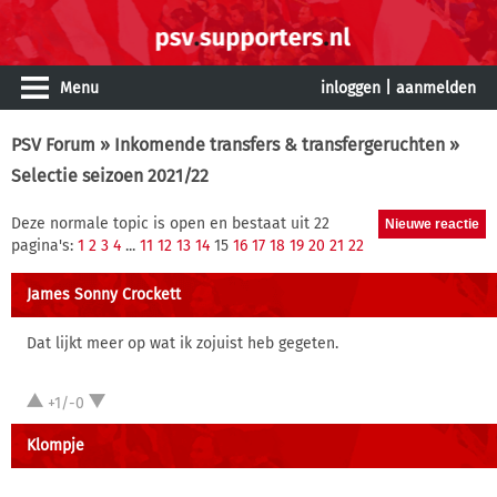
Menu
inloggen
|
aanmelden
PSV Forum
»
Inkomende transfers & transfergeruchten
»
Selectie seizoen 2021/22
Deze normale topic is open en bestaat uit 22
pagina's:
1
2
3
4
...
11
12
13
14
15
16
17
18
19
20
21
22
James Sonny Crockett
Dat lijkt meer op wat ik zojuist heb gegeten.
+1/-0
Klompje