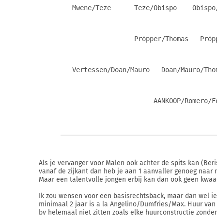
   Mwene/Teze      Teze/Obispo    Obispo
                   Pröpper/Thomas   Pröp
   Vertessen/Doan/Mauro   Doan/Mauro/Tho
                        AANKOOP/Romero/F
Als je vervanger voor Malen ook achter de spits kan (Beri
vanaf de zijkant dan heb je aan 1 aanvaller genoeg naar 
Maar een talentvolle jongen erbij kan dan ook geen kwaa
Ik zou wensen voor een basisrechtsback, maar dan wel i
minimaal 2 jaar is a la Angelino/Dumfries/Max. Huur van A
bv helemaal niet zitten zoals elke huurconstructie zonder