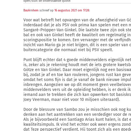
open/sluit de onderstaande quote:
BasArnhem
schreef op
16 augustus 2021 om 17:28
:
Voor wat betreft het opvangen van de afwezigheid van Gö
inderdaad dat je als PSV ook prima kan spelen met een 
Sangaré-Pröpper-Van Ginkel. Die laatste twee zijn ook st
bal en ook van Ginkel heeft de kwaliteit om regelmatig in
scoringspositie te komen. Een vervanger met de verfijndh
inzicht van Mario ga je niet krijgen, dit is een speler van 
buitencategorie die normaal niet bij PSV speelt.
Punt blijft echter dat 4 goede middenvelders eigenlijk net
is, zeker als je rekening houdt met de iets grotere kwets
Götze en Van Ginkel. Daar moet eigenlijk nog een basisw
bij, zodat je af en toe kan rouleren, jongens rust kan ge
omdat het soms fijn is dat je vanaf de bank nieuwe impu
inbrengen. Aangezien we op dit moment geen veelbelov
middenvelders vers uit de opleiding hebben, is er denk i
iemand aan te trekken die zich kan opwerken tot basiskrac
Joey Veerman, maar niet voor 10 miljoen uiteraard).
Door de blessure van Sambo zou je misschien ook nog k
denken aan het aantrekken van een verdediger voor de re
Als je bijvoorbeeld een Santiago Arias kunt halen, is dat 
kwaliteitsimpuls. Ik vind het echter ook weer ergens zonde
dat Teze perspectief verdient. Hij toont zich als een goe