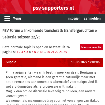
Menu
inloggen
|
aanmelden
PSV Forum
»
Inkomende transfers & transfergeruchten
»
Selectie seizoen 22/23
Deze normale topic is open en bestaat uit 24
pagina's:
1
2
3
4
5
6
7
8
9
10
...
20
21
22
23
24
Guppie
10-06-2022 12:01:06
Prima argumenten waar ik best in mee kan gaan. Bergwijn is
geen garantie, niemand is een garantie natuurlijk maar met
optie Fernandes aankomen als alternatief voor Gakpo vind ik
wel erg dunnetjes als je progressie wilt maken.
Mag ik dan om de discussie levendig te houden, een andere
voorzet geven:
We nemen als maximumbedrag voor het vervangen van Gakpo