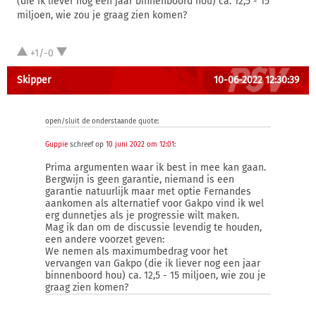
(die ik liever nog een jaar binnenboord hou) ca. 12,5 - 15
miljoen, wie zou je graag zien komen?
+1/-0
Skipper
10-06-2022 12:30:39
open/sluit de onderstaande quote:
Guppie
schreef op
10 juni 2022 om 12:01
:
Prima argumenten waar ik best in mee kan gaan.
Bergwijn is geen garantie, niemand is een
garantie natuurlijk maar met optie Fernandes
aankomen als alternatief voor Gakpo vind ik wel
erg dunnetjes als je progressie wilt maken.
Mag ik dan om de discussie levendig te houden,
een andere voorzet geven:
We nemen als maximumbedrag voor het
vervangen van Gakpo (die ik liever nog een jaar
binnenboord hou) ca. 12,5 - 15 miljoen, wie zou je
graag zien komen?