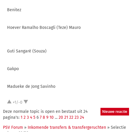
Benitez
Hoever Ramalho Boscagli (Teze) Mauro
Guti Sangaré (Souza)
Gakpo
Madueke de Jong Savinho
+1/-0
Deze normale topic is open en bestaat uit 24
pagina's:
1
2
3
4
5
6
7
8
9
10
...
20
21
22
23
24
PSV Forum
»
Inkomende transfers & transfergeruchten
» Selectie