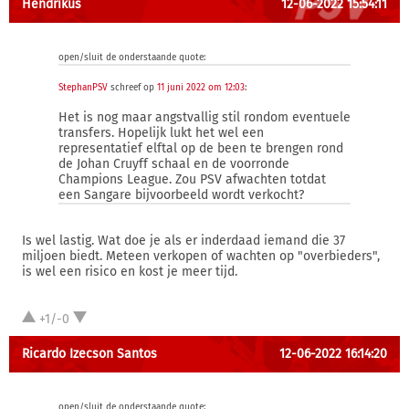
Hendrikus
12-06-2022 15:54:11
open/sluit de onderstaande quote:
StephanPSV
schreef op
11 juni 2022 om 12:03
:
Het is nog maar angstvallig stil rondom eventuele
transfers. Hopelijk lukt het wel een
representatief elftal op de been te brengen rond
de Johan Cruyff schaal en de voorronde
Champions League. Zou PSV afwachten totdat
een Sangare bijvoorbeeld wordt verkocht?
Is wel lastig. Wat doe je als er inderdaad iemand die 37
miljoen biedt. Meteen verkopen of wachten op "overbieders",
is wel een risico en kost je meer tijd.
+1/-0
Ricardo Izecson Santos
12-06-2022 16:14:20
open/sluit de onderstaande quote: