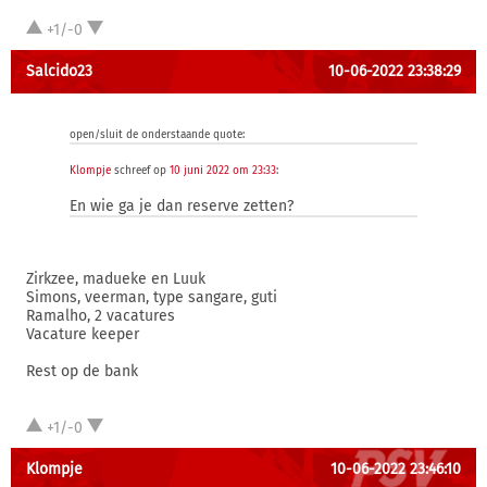
+1/-0
Salcido23
10-06-2022 23:38:29
open/sluit de onderstaande quote:
Klompje
schreef op
10 juni 2022 om 23:33
:
En wie ga je dan reserve zetten?
Zirkzee, madueke en Luuk
Simons, veerman, type sangare, guti
Ramalho, 2 vacatures
Vacature keeper
Rest op de bank
+1/-0
Klompje
10-06-2022 23:46:10