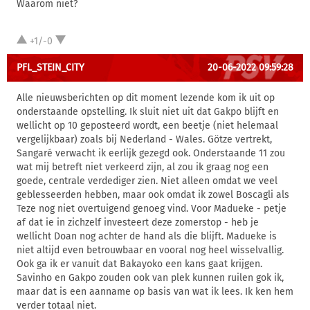
Waarom niet?
+1/-0
PFL_STEIN_CITY
20-06-2022 09:59:28
Alle nieuwsberichten op dit moment lezende kom ik uit op
onderstaande opstelling. Ik sluit niet uit dat Gakpo blijft en
wellicht op 10 geposteerd wordt, een beetje (niet helemaal
vergelijkbaar) zoals bij Nederland - Wales. Götze vertrekt,
Sangaré verwacht ik eerlijk gezegd ook. Onderstaande 11 zou
wat mij betreft niet verkeerd zijn, al zou ik graag nog een
goede, centrale verdediger zien. Niet alleen omdat we veel
geblesseerden hebben, maar ook omdat ik zowel Boscagli als
Teze nog niet overtuigend genoeg vind. Voor Madueke - petje
af dat ie in zichzelf investeert deze zomerstop - heb je
wellicht Doan nog achter de hand als die blijft. Madueke is
niet altijd even betrouwbaar en vooral nog heel wisselvallig.
Ook ga ik er vanuit dat Bakayoko een kans gaat krijgen.
Savinho en Gakpo zouden ook van plek kunnen ruilen gok ik,
maar dat is een aanname op basis van wat ik lees. Ik ken hem
verder totaal niet.