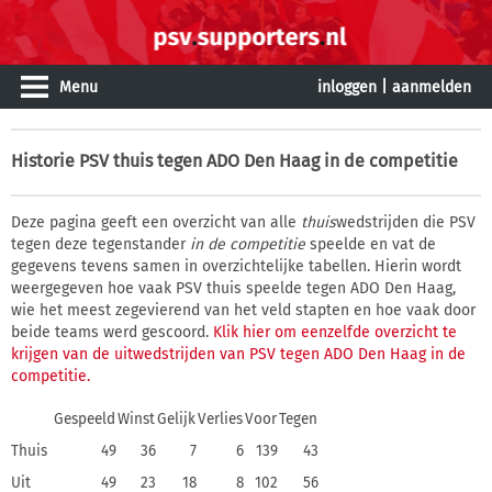
Menu
inloggen
|
aanmelden
Historie
PSV thuis tegen ADO Den Haag in de competitie
Deze pagina geeft een overzicht van alle
thuis
wedstrijden die PSV
tegen deze tegenstander
in de competitie
speelde en vat de
gegevens tevens samen in overzichtelijke tabellen. Hierin wordt
weergegeven hoe vaak PSV thuis speelde tegen ADO Den Haag,
wie het meest zegevierend van het veld stapten en hoe vaak door
beide teams werd gescoord.
Klik hier om eenzelfde overzicht te
krijgen van de uitwedstrijden van PSV tegen ADO Den Haag in de
competitie.
Gespeeld
Winst
Gelijk
Verlies
Voor
Tegen
Thuis
49
36
7
6
139
43
Uit
49
23
18
8
102
56