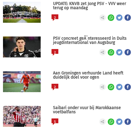
UPDATE: KNVB zet Jong PSV - VVV weer
terug op maandag
2
PSV concreet geÃ¯nteresseerd in Duits
jeugdinternational van Augsburg
2
Aan Groningen verhuurde Land heeft
duidelijk doel voor ogen
2
Saibari onder vuur bij Marokkaanse
voetbalfans
5