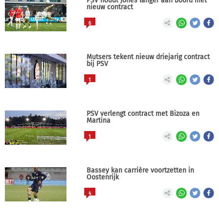
PSV houdt Jones langer aan boord met
nieuw contract
6
Mutsers tekent nieuw driejarig contract
bij PSV
1
PSV verlengt contract met Bizoza en
Martina
1
Bassey kan carrière voortzetten in
Oostenrijk
4