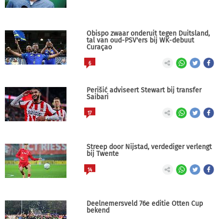
Obispo zwaar onderuit tegen Duitsland,
tal van oud-PSV'ers bij WK-debuut
Curaçao
6
Perišić adviseert Stewart bij transfer
Saibari
17
Streep door Nijstad, verdediger verlengt
bij Twente
14
Deelnemersveld 76e editie Otten Cup
bekend