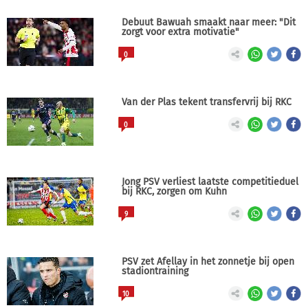
Debuut Bawuah smaakt naar meer: "Dit
zorgt voor extra motivatie"
0
Van der Plas tekent transfervrij bij RKC
0
Jong PSV verliest laatste competitieduel
bij RKC, zorgen om Kuhn
9
PSV zet Afellay in het zonnetje bij open
stadiontraining
10