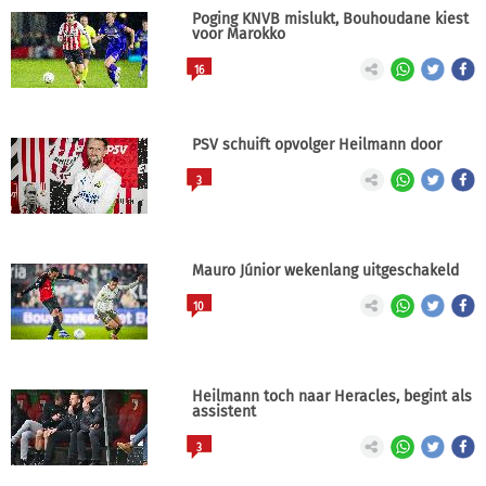
Poging KNVB mislukt, Bouhoudane kiest
voor Marokko
16
PSV schuift opvolger Heilmann door
3
Mauro Júnior wekenlang uitgeschakeld
10
Heilmann toch naar Heracles, begint als
assistent
3