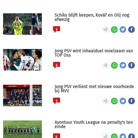
Schiks blijft keepen, Kovář en Olij nog
afwezig
9
Jong PSV wint inhaalduel moeizaam van
TOP Oss
6
Jong PSV verliest met nieuwe voorhoede
bij MVV
5
Avontuur Youth League na penalty's ten
einde
8