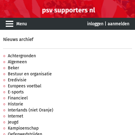
Menu
inloggen
|
aanmelden
Nieuws archief
Achtergronden
Algemeen
Beker
Bestuur en organisatie
Eredivisie
Europees voetbal
E-sports
Financieel
Historie
Interlands (niet Oranje)
Internet
Jeugd
Kampioenschap
Oefenwedstrijden