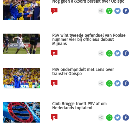
Nog geen akkoord bereikt over Obispo
7
PSV wint tweede oefenduel van Poolse
nummer vier bij officieus debuut
Mijnans
11
PSV onderhandelt met Lens over
transfer Obispo
12
Club Brugge troeft PSV af om
Nederlands toptalent
12