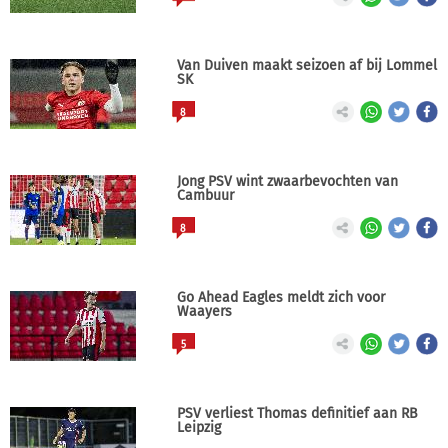
Van Duiven maakt seizoen af bij Lommel
SK
8
Jong PSV wint zwaarbevochten van
Cambuur
8
Go Ahead Eagles meldt zich voor
Waayers
5
PSV verliest Thomas definitief aan RB
Leipzig