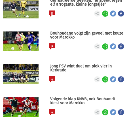
Gefrustreerde Beerten: "Je speelt tegen
elf arrogante, kleine jongetjes"
11
Bouhoudane volgt zijn gevoel met keuze
voor Marokko
9
Jong PSV wint duel om plek vier in
Kerkrade
4
Volgende klap KNVB, ook Bouhamdi
kiest voor Marokko
4