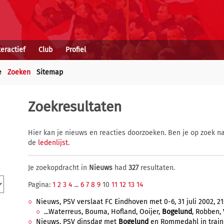
teractief
Club
Profiel
e
Zoeken
Sitemap
Zoekresultaten
Hier kan je nieuws en reacties doorzoeken. Ben je op zoek na
de
ledenlijst
.
Je zoekopdracht in
Nieuws
had
327
resultaten.
Pagina:
1
2
3
4
...
6
7
8
9
10
11
12
13
14
Nieuws, PSV verslaat FC Eindhoven met 0-6, 31 juli 2002, 21
...Waterreus, Bouma, Hofland, Ooijer,
Bogelund
, Robben, V
Nieuws, PSV dinsdag met
Bogelund
en Rommedahl in trainin