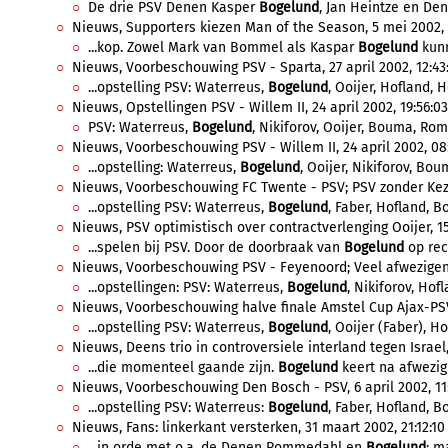
De drie PSV Denen Kasper
Bogelund
, Jan Heintze en Den
Nieuws, Supporters kiezen Man of the Season, 5 mei 2002, 
...kop. Zowel Mark van Bommel als Kaspar
Bogelund
kunn
Nieuws, Voorbeschouwing PSV - Sparta, 27 april 2002, 12:43
...opstelling PSV: Waterreus,
Bogelund
, Ooijer, Hofland, 
Nieuws, Opstellingen PSV - Willem II, 24 april 2002, 19:56:03
PSV: Waterreus,
Bogelund
, Nikiforov, Ooijer, Bouma, Ro
Nieuws, Voorbeschouwing PSV - Willem II, 24 april 2002, 08
...opstelling: Waterreus,
Bogelund
, Ooijer, Nikiforov, Bo
Nieuws, Voorbeschouwing FC Twente - PSV; PSV zonder Kezm
...opstelling PSV: Waterreus,
Bogelund
, Faber, Hofland, 
Nieuws, PSV optimistisch over contractverlenging Ooijer, 15
...spelen bij PSV. Door de doorbraak van
Bogelund
op rech
Nieuws, Voorbeschouwing PSV - Feyenoord; Veel afwezigen, 1
...opstellingen: PSV: Waterreus,
Bogelund
, Nikiforov, Hof
Nieuws, Voorbeschouwing halve finale Amstel Cup Ajax-PSV, 
...opstelling PSV: Waterreus,
Bogelund
, Ooijer (Faber), Ho
Nieuws, Deens trio in controversiele interland tegen Israel, 
...die momenteel gaande zijn.
Bogelund
keert na afwezigh
Nieuws, Voorbeschouwing Den Bosch - PSV, 6 april 2002, 11
...opstelling PSV: Waterreus:
Bogelund
, Faber, Hofland, 
Nieuws, Fans: linkerkant versterken, 31 maart 2002, 21:12:10
...in orde met o.a. de Denen Rommedahl en
Bogelund
: m