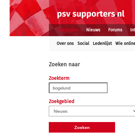
Voorpagina
Nieuws
Forums
In
Over ons
Social
Ledenlijst
Wie onlin
Zoeken naar
Zoekterm
Zoekgebied