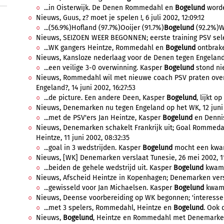
...in Oisterwijk. De Denen Rommedahl en
Bogelund
worde
Nieuws, Guus, z? moet je spelen !, 6 juli 2002, 12:09:12
...(56.9%)Hofland (97.7%)Ooijer (91.7%)
Bogelund
(92.2%)Wa
Nieuws, SEIZOEN WEER BEGONNEN; eerste training PSV select
...WK gangers Heintze, Rommedahl en
Bogelund
ontbraken
Nieuws, Kansloze nederlaag voor de Denen tegen Engeland; 
...een veilige 3-0 overwinning. Kasper
Bogelund
stond niet
Nieuws, Rommedahl wil met nieuwe coach PSV praten ove
Engeland?, 14 juni 2002, 16:27:53
...de picture. Een andere Deen, Kasper
Bogelund
, lijkt o
Nieuws, Denemarken nu tegen Engeland op het WK, 12 juni 2
...met de PSV'ers Jan Heintze, Kasper
Bogelund
en Dennis
Nieuws, Denemarken schakelt Frankrijk uit; Goal Rommeda
Heintze, 11 juni 2002, 08:32:35
...goal in 3 wedstrijden. Kasper
Bogelund
mocht een kwarti
Nieuws, [WK] Denemarken verslaat Tunesie, 26 mei 2002, 11
...beiden de gehele wedstrijd uit. Kasper
Bogelund
kwam o
Nieuws, Afscheid Heintze in Kopenhagen; Denemarken versl
...gewisseld voor Jan Michaelsen. Kasper
Bogelund
kwam v
Nieuws, Deense voorbereiding op WK begonnen; 'interesse 
...met 3 spelers, Rommedahl, Heintze en
Bogelund
. Ook 
Nieuws,
Bogelund
, Heintze en Rommedahl met Denemarken 