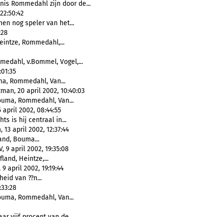
nis Rommedahl zijn door de...
22:50:42
en nog speler van het...
:28
Heintze, Rommedahl,...
mmedahl, v.Bommel, Vogel,...
:01:35
uma, Rommedahl, Van...
an, 20 april 2002, 10:40:03
Bouma, Rommedahl, Van...
 april 2002, 08:44:55
ts is hij centraal in...
3 april 2002, 12:37:44
land, Bouma...
9 april 2002, 19:35:08
fland, Heintze,...
9 april 2002, 19:19:44
eid van ??n...
:33:28
Bouma, Rommedahl, Van...
aar vijf procent van de...