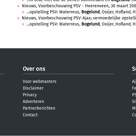
Nieuws, Voorbeschouwing PSV - Heerenveen, 30 maart 2002,
...opstelling PSV: Waterreus,
Bogelund
, Ooijer, Hofland, 
Nieuws, Voorbeschouwing PSV-Ajax; vermoedelijke opstelli
...opstelling PSV: Waterreus,
Bogelund
, Ooijer, Hofland, 
Over ons
S
Voor webmasters
Aj
Disclaimer
F
Privacy
PS
Adverteren
S
Partnerberichten
M
Contact
C