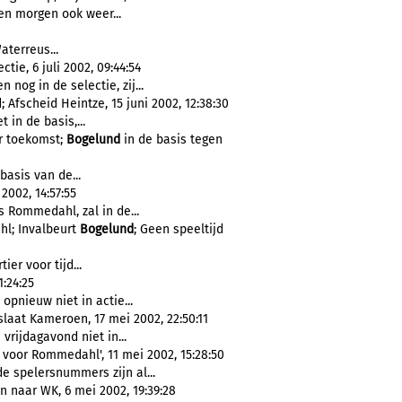
n morgen ook weer...
terreus...
ie, 6 juli 2002, 09:44:54
 nog in de selectie, zij...
Afscheid Heintze, 15 juni 2002, 12:38:30
 in de basis,...
r toekomst;
Bogelund
in de basis tegen
p basis van de...
002, 14:57:55
 Rommedahl, zal in de...
hl; Invalbeurt
Bogelund
; Geen speeltijd
er voor tijd...
:24:25
pnieuw niet in actie...
aat Kameroen, 17 mei 2002, 22:50:11
rijdagavond niet in...
voor Rommedahl', 11 mei 2002, 15:28:50
de spelersnummers zijn al...
naar WK, 6 mei 2002, 19:39:28