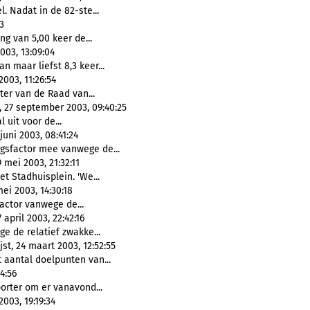
l. Nadat in de 82-ste...
3
ing van 5,00 keer de...
003, 13:09:04
an maar liefst 8,3 keer...
003, 11:26:54
tter van de Raad van...
 27 september 2003, 09:40:25
l uit voor de...
uni 2003, 08:41:24
ngsfactor mee vanwege de...
mei 2003, 21:32:11
et Stadhuisplein. 'We...
i 2003, 14:30:18
factor vanwege de...
april 2003, 22:42:16
e de relatief zwakke...
st, 24 maart 2003, 12:52:55
t aantal doelpunten van...
4:56
rter om er vanavond...
003, 19:19:34