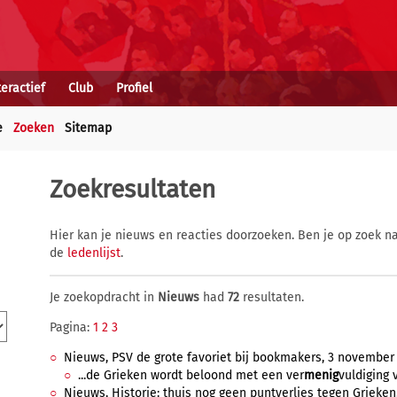
teractief
Club
Profiel
e
Zoeken
Sitemap
Zoekresultaten
Hier kan je nieuws en reacties doorzoeken. Ben je op zoek na
de
ledenlijst
.
Je zoekopdracht in
Nieuws
had
72
resultaten.
Pagina:
1
2
3
Nieuws, PSV de grote favoriet bij bookmakers, 3 november 
...de Grieken wordt beloond met een ver
menig
vuldiging v
Nieuws, Historie: thuis nog geen puntverlies tegen Grieken