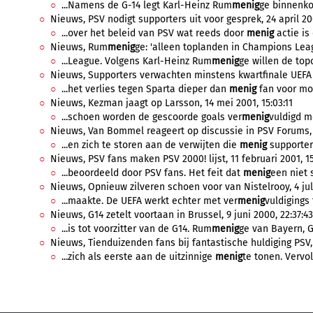
...Namens de G-14 legt Karl-Heinz Rum
menig
ge binnenkor
Nieuws, PSV nodigt supporters uit voor gesprek, 24 april 20
...over het beleid van PSV wat reeds door
menig
actie is 
Nieuws, Rum
menig
ge: 'alleen toplanden in Champions Leag
...League. Volgens Karl-Heinz Rum
menig
ge willen de topc
Nieuws, Supporters verwachten minstens kwartfinale UEFA 
...het verlies tegen Sparta dieper dan
menig
fan voor mog
Nieuws, Kezman jaagt op Larsson, 14 mei 2001, 15:03:11
...schoen worden de gescoorde goals ver
menig
vuldigd me
Nieuws, Van Bommel reageert op discussie in PSV Forums, 18
...en zich te storen aan de verwijten die
menig
supporter
Nieuws, PSV fans maken PSV 2000! lijst, 11 februari 2001, 15
...beoordeeld door PSV fans. Het feit dat
menig
een niet s
Nieuws, Opnieuw zilveren schoen voor van Nistelrooy, 4 juli
...maakte. De UEFA werkt echter met ver
menig
vuldigings 
Nieuws, G14 zetelt voortaan in Brussel, 9 juni 2000, 22:37:43
...is tot voorzitter van de G14. Rum
menig
ge van Bayern, Ga
Nieuws, Tienduizenden fans bij fantastische huldiging PSV, 
...zich als eerste aan de uitzinnige
menig
te tonen. Vervo