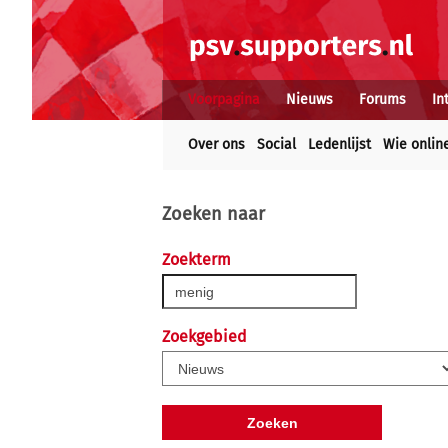
Voorpagina
Nieuws
Forums
In
Over ons
Social
Ledenlijst
Wie onlin
Zoeken naar
Zoekterm
Zoekgebied