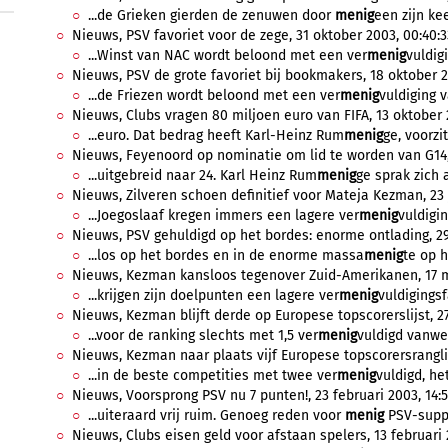
...de Grieken gierden de zenuwen door
menig
een zijn kee
Nieuws, PSV favoriet voor de zege, 31 oktober 2003, 00:40:3
...Winst van NAC wordt beloond met een ver
menig
vuldig
Nieuws, PSV de grote favoriet bij bookmakers, 18 oktober 2
...de Friezen wordt beloond met een ver
menig
vuldiging v
Nieuws, Clubs vragen 80 miljoen euro van FIFA, 13 oktober 2
...euro. Dat bedrag heeft Karl-Heinz Rum
menig
ge, voorzi
Nieuws, Feyenoord op nominatie om lid te worden van G14,
...uitgebreid naar 24. Karl Heinz Rum
menig
ge sprak zich a
Nieuws, Zilveren schoen definitief voor Mateja Kezman, 23 j
...Joegoslaaf kregen immers een lagere ver
menig
vuldigi
Nieuws, PSV gehuldigd op het bordes: enorme ontlading, 29 
...los op het bordes en in de enorme massa
menig
te op h
Nieuws, Kezman kansloos tegenover Zuid-Amerikanen, 17 me
...krijgen zijn doelpunten een lagere ver
menig
vuldigings
Nieuws, Kezman blijft derde op Europese topscorerslijst, 27 
...voor de ranking slechts met 1,5 ver
menig
vuldigd vanweg
Nieuws, Kezman naar plaats vijf Europese topscorersranglij
...in de beste competities met twee ver
menig
vuldigd, he
Nieuws, Voorsprong PSV nu 7 punten!, 23 februari 2003, 14:5
...uiteraard vrij ruim. Genoeg reden voor
menig
PSV-suppo
Nieuws, Clubs eisen geld voor afstaan spelers, 13 februari 2