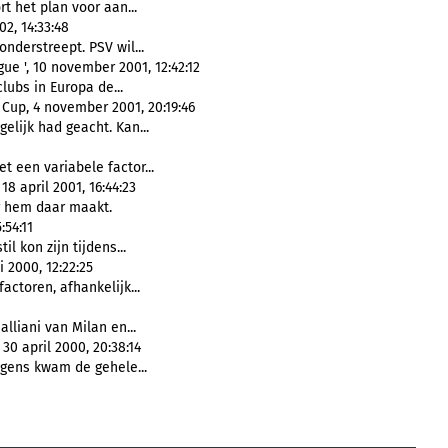
t het plan voor aan...
02, 14:33:48
onderstreept. PSV wil...
ue ', 10 november 2001, 12:42:12
lubs in Europa de...
Cup, 4 november 2001, 20:19:46
elijk had geacht. Kan...
t een variabele factor...
 april 2001, 16:44:23
 hem daar maakt.
:54:11
til kon zijn tijdens...
 2000, 12:22:25
factoren, afhankelijk...
lliani van Milan en...
30 april 2000, 20:38:14
lgens kwam de gehele...