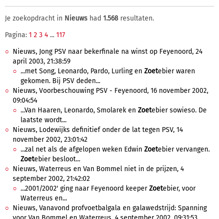
Je zoekopdracht in
Nieuws
had
1.568
resultaten.
Pagina:
1
2
3
4
...
117
Nieuws, Jong PSV naar bekerfinale na winst op Feyenoord, 24
april 2003, 21:38:59
...met Song, Leonardo, Pardo, Lurling en
Zoet
ebier waren
gekomen. Bij PSV deden...
Nieuws, Voorbeschouwing PSV - Feyenoord, 16 november 2002,
09:04:54
...Van Haaren, Leonardo, Smolarek en
Zoet
ebier sowieso. De
laatste wordt...
Nieuws, Lodewijks definitief onder de lat tegen PSV, 14
november 2002, 23:01:42
...zal net als de afgelopen weken Edwin
Zoet
ebier vervangen.
Zoet
ebier besloot...
Nieuws, Waterreus en Van Bommel niet in de prijzen, 4
september 2002, 21:42:02
...2001/2002' ging naar Feyenoord keeper
Zoet
ebier, voor
Waterreus en...
Nieuws, Vanavond profvoetbalgala en galawedstrijd: Spanning
voor Van Bommel en Waterreus, 4 september 2002, 09:31:53