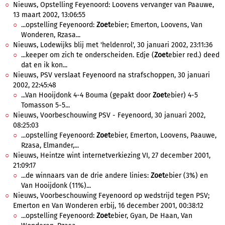
Nieuws, Opstelling Feyenoord: Loovens vervanger van Paauwe,
13 maart 2002, 13:06:55
...opstelling Feyenoord:
Zoet
ebier; Emerton, Loovens, Van
Wonderen, Rzasa...
Nieuws, Lodewijks blij met 'heldenrol', 30 januari 2002, 23:11:36
...keeper om zich te onderscheiden. Edje (
Zoet
ebier red.) deed
dat en ik kon...
Nieuws, PSV verslaat Feyenoord na strafschoppen, 30 januari
2002, 22:45:48
...Van Hooijdonk 4-4 Bouma (gepakt door
Zoet
ebier) 4-5
Tomasson 5-5...
Nieuws, Voorbeschouwing PSV - Feyenoord, 30 januari 2002,
08:25:03
...opstelling Feyenoord:
Zoet
ebier, Emerton, Loovens, Paauwe,
Rzasa, Elmander,...
Nieuws, Heintze wint internetverkiezing VI, 27 december 2001,
21:09:17
...de winnaars van de drie andere linies:
Zoet
ebier (3%) en
Van Hooijdonk (11%)...
Nieuws, Voorbeschouwing Feyenoord op wedstrijd tegen PSV;
Emerton en Van Wonderen erbij, 16 december 2001, 00:38:12
...opstelling Feyenoord:
Zoet
ebier, Gyan, De Haan, Van