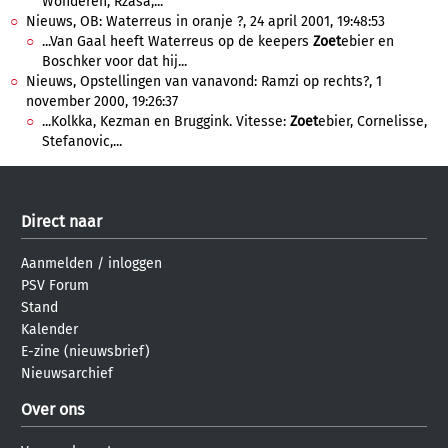
Wonderen, Rzasa,...
Nieuws, OB: Waterreus in oranje ?, 24 april 2001, 19:48:53
...Van Gaal heeft Waterreus op de keepers
Zoet
ebier en
Boschker voor dat hij...
Nieuws, Opstellingen van vanavond: Ramzi op rechts?, 1
november 2000, 19:26:37
...Kolkka, Kezman en Bruggink. Vitesse:
Zoet
ebier, Cornelisse,
Stefanovic,...
Direct naar
Aanmelden
/
inloggen
PSV Forum
Stand
Kalender
E-zine (nieuwsbrief)
Nieuwsarchief
Over ons