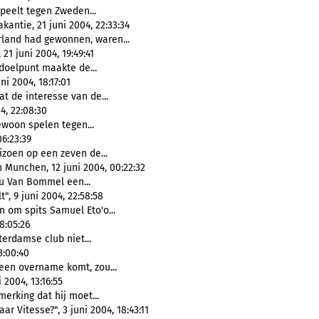
eelt tegen Zweden...
antie, 21 juni 2004, 22:33:34
rland had gewonnen, waren...
1 juni 2004, 19:49:41
 doelpunt maakte de...
i 2004, 18:17:01
t de interesse van de...
4, 22:08:30
ewoon spelen tegen...
6:23:39
izoen op een zeven de...
Munchen, 12 juni 2004, 00:22:32
ou Van Bommel een...
", 9 juni 2004, 22:58:58
n om spits Samuel Eto'o...
8:05:26
erdamse club niet...
3:00:40
 een overname komt, zou...
 2004, 13:16:55
erking dat hij moet...
 Vitesse?", 3 juni 2004, 18:43:11