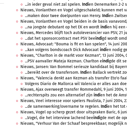
...in ieder geval niet zal spelen.
Indi
en Denemarken 2-2 sp
Nieuws, Vonlanthen en Vogel uitgeschakeld; kunnen met vak
...maken door twee doelpunten van Henry.
Indi
en Zwitse
Nieuws, Vonlanthen en Vogel beiden in de basis vanavond, 2
...na jongste debutant op het EK en wordt
indi
en hij een
Nieuws, Mercedes blijft toch autoleverancier van PSV, 21 jun
...dat het sponsorcontract met PSV bee
indi
gd wordt omda
Nieuws, Advocaat: "Bouma is fit en kan spelen", 14 juni 200
...kan volgens bondscoach Dick Advocaat
indi
en nodig g
Nieuws, "Charlton in de markt voor Kezman", 13 juni 2004, 0
...PSV aanvaller Mateja Kezman. Charlton e
indi
gde dit se
Nieuws, Jansen: Van Bommel serieuze kandidaat bij Bayern 
...bereikt over de transfersom.
Indi
en Ballack vertrekt z
Nieuws, "Valencia denkt aan Kezman als transfer Eto'o faalt
Volgens Diario de Mallorca wil Valencia er alles aan doe
Nieuws, Ajax overweegt transfer Rommedahl, 9 juni 2004, 1
...rechterspits zou een alternatief zijn
indi
en het de Amst
Nieuws, Veel interesse voor spelers Paulista, 7 juni 2004, 2
...de samenwerking/overname te regelen.
Indi
en het tot
Nieuws, Vogel op scherp gezet door uitspraken Baric, 6 juni
...Vogel, die het interview lachend bee
indi
gde met de opm
Nieuws, "Verhuur Van der Schaaf bespreekbaar; mogelijk naar