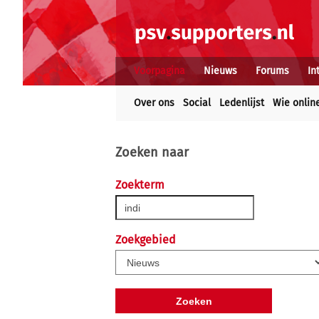
Voorpagina
Nieuws
Forums
In
Over ons
Social
Ledenlijst
Wie onlin
Zoeken naar
Zoekterm
Zoekgebied