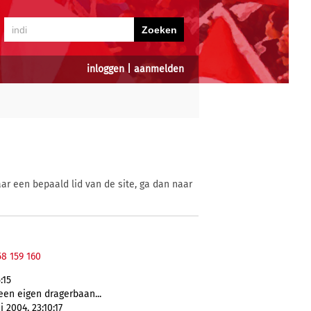
inloggen
|
aanmelden
ar een bepaald lid van de site, ga dan naar
58
159
160
:15
een eigen dragerbaan...
2004, 23:10:17