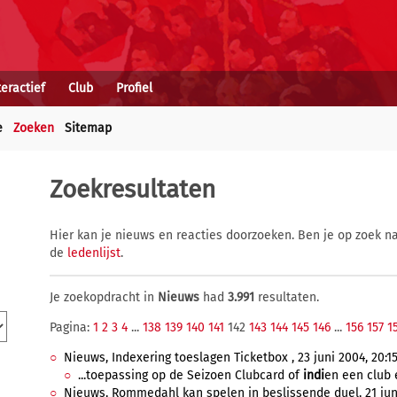
teractief
Club
Profiel
e
Zoeken
Sitemap
Zoekresultaten
Hier kan je nieuws en reacties doorzoeken. Ben je op zoek na
de
ledenlijst
.
Je zoekopdracht in
Nieuws
had
3.991
resultaten.
Pagina:
1
2
3
4
...
138
139
140
141
142
143
144
145
146
...
156
157
1
Nieuws, Indexering toeslagen Ticketbox , 23 juni 2004, 20:15
...toepassing op de Seizoen Clubcard of
indi
en een club 
Nieuws, Rommedahl kan spelen in beslissende duel, 21 juni 