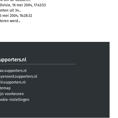
visie, 16 mei 2004, 17:43:53
nten uit 34...
6 mei 2004, 16:28:32
teren werd...
upporters.nl
ax.supporters.nl
eyenoord.supporters.nl
V.supporters.nl
itemap
ijn voorkeuren
ookie-instellingen