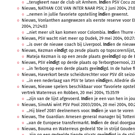
...terugkeert naar de club uit Arnhem.
Indi
en PSV Cocu zou
Nieuws, NATHAN COE VAN INTER NAAR PSV, 2 juni 2004, 21:0
...nemen in jullie favoriete opstelling
indi
en gewenst.
Nieuws, Vonlanthen aangewezen als eerste reserve voor EK
2004, 21:24:03
...niet meer uit kan komen voor Colombia.
Indi
en Thurre 
Nieuws, PSV wacht niet meer op Dudek, 29 mei 2004, 00:27:
...is over de nieuwe coach bij Liverpool.
Indi
en de nieuwe
Nieuws, Kezman e
indi
gt op zesde plaats op topscorerslijst,
Mateja Kezman is op een zesde plaats gee
indi
gd op de E
Nieuws, PSV e
indi
gt op derde plaats op Terborgtoernooi, 23
...in Terborg op een derde plaats gee
indi
gd. In de halve f
Nieuws, Haverkort beste scheidsrechter voor PSV dit seizoen
...in een nederlaag van PSV te laten e
indi
gen. Alledrie d
Nieuws, Nieuwe spelers beschikbaar voor 'favoriete opstel
vertrek Waterreus en Robben, 20 mei 2004, 15:35:19
...zijn van de lijst afgevoerd.
Indi
en je een van hen in jouw
Nieuws, SinvAAi wint PSV Pool 2003/2004, 20 mei 2004, 00:
...Hij bleef 2081 deelnemers voor.
Indi
en je van te voren 
Nieuws, The Guardian: Arnesen general manager bij Totten
...van de Europese transfermarkt.
Indi
en de deal doorgaat
Nieuws, Bouma en Waterreus gedeeld 10e in strijd Gouden 
...zijn op een gedeelde tiende plaats gee
indi
gd in de str