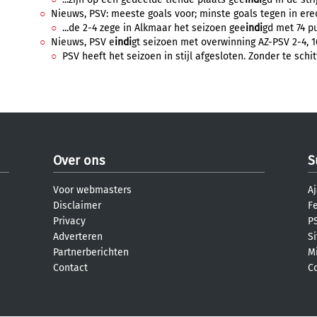
Nieuws, PSV: meeste goals voor; minste goals tegen in eredi
...de 2-4 zege in Alkmaar het seizoen gee
indi
gd met 74 pu
Nieuws, PSV e
indi
gt seizoen met overwinning AZ-PSV 2-4, 1
PSV heeft het seizoen in stijl afgesloten. Zonder te schit
Over ons
S
Voor webmasters
Aj
Disclaimer
F
Privacy
PS
Adverteren
S
Partnerberichten
M
Contact
C