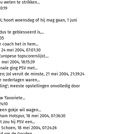
 weten te strikken...
0:19
; hoort woensdag of hij mag gaan, 1 juni
dus te geblesseerd is,...
35
 coach het in hem...
 24 mei 2004, 07:01:30
uropese topscorerslijst....
 mei 2004, 18:15:39
inale ging PSV met...
; Jol veruit de minste, 21 mei 2004, 21:39:24
ie nederlagen waren...
ling'; meeste opstellingen onvolledig door
 'favoriete...
24:10
een gokje wil wagen...
ham Hotspur, 18 mei 2004, 07:36:30
 zou hij PSV een...
Schoen, 18 mei 2004, 07:24:26
ijd om de Gouden...