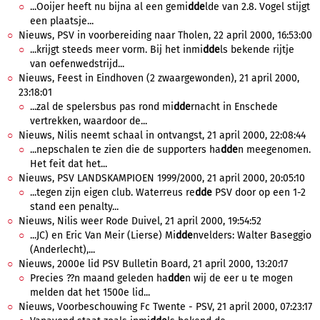
...Ooijer heeft nu bijna al een gemi
dde
lde van 2.8. Vogel stijgt
een plaatsje...
Nieuws, PSV in voorbereiding naar Tholen, 22 april 2000, 16:53:00
...krijgt steeds meer vorm. Bij het inmi
dde
ls bekende rijtje
van oefenwedstrijd...
Nieuws, Feest in Eindhoven (2 zwaargewonden), 21 april 2000,
23:18:01
...zal de spelersbus pas rond mi
dde
rnacht in Enschede
vertrekken, waardoor de...
Nieuws, Nilis neemt schaal in ontvangst, 21 april 2000, 22:08:44
...nepschalen te zien die de supporters ha
dde
n meegenomen.
Het feit dat het...
Nieuws, PSV LANDSKAMPIOEN 1999/2000, 21 april 2000, 20:05:10
...tegen zijn eigen club. Waterreus re
dde
PSV door op een 1-2
stand een penalty...
Nieuws, Nilis weer Rode Duivel, 21 april 2000, 19:54:52
...JC) en Eric Van Meir (Lierse) Mi
dde
nvelders: Walter Baseggio
(Anderlecht),...
Nieuws, 2000e lid PSV Bulletin Board, 21 april 2000, 13:20:17
Precies ??n maand geleden ha
dde
n wij de eer u te mogen
melden dat het 1500e lid...
Nieuws, Voorbeschouwing Fc Twente - PSV, 21 april 2000, 07:23:17