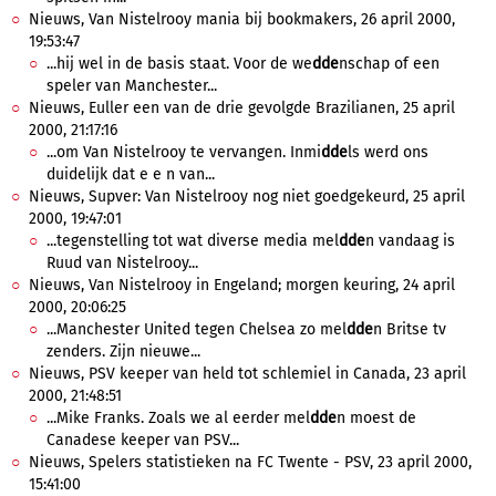
Nieuws, Van Nistelrooy mania bij bookmakers, 26 april 2000,
19:53:47
...hij wel in de basis staat. Voor de we
dde
nschap of een
speler van Manchester...
Nieuws, Euller een van de drie gevolgde Brazilianen, 25 april
2000, 21:17:16
...om Van Nistelrooy te vervangen. Inmi
dde
ls werd ons
duidelijk dat e e n van...
Nieuws, Supver: Van Nistelrooy nog niet goedgekeurd, 25 april
2000, 19:47:01
...tegenstelling tot wat diverse media mel
dde
n vandaag is
Ruud van Nistelrooy...
Nieuws, Van Nistelrooy in Engeland; morgen keuring, 24 april
2000, 20:06:25
...Manchester United tegen Chelsea zo mel
dde
n Britse tv
zenders. Zijn nieuwe...
Nieuws, PSV keeper van held tot schlemiel in Canada, 23 april
2000, 21:48:51
...Mike Franks. Zoals we al eerder mel
dde
n moest de
Canadese keeper van PSV...
Nieuws, Spelers statistieken na FC Twente - PSV, 23 april 2000,
15:41:00