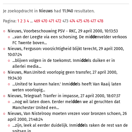
Je zoekopdracht in
Nieuws
had
11.940
resultaten.
Pagina:
1
2
3
4
...
469
470
471
472
473
474
475
476
477
478
Nieuws, Voorbeschouwing PSV - RKC, 29 april 2000, 10:13:53
...van der Leegte via een schorsing. De mi
dde
nvelder verkoos
FC Twente boven...
Nieuws, Ferguson: voorzichtigheid blijkt terecht, 29 april 2000,
10:07:24
...blijven volgen in de toekomst. Inmi
dde
ls duiken er in
allerlei media...
Nieuws, Man.United: voorlopig geen transfer, 27 april 2000,
19:34:30
...United te kunnen halen.' Inmi
dde
ls heeft Van Raaij laten
weten voorlopig...
Nieuws, Telegraaf: Tranfer in impasse, 27 april 2000, 18:07:37
...nog wil laten doen. Eerder mel
dde
n we al geruchten dat
Manchester United een...
Nieuws, Van Nistelrooy moeten vrezen voor bronzen schoen, 26
april 2000, 21:48:24
...zijn, leek al eerder duidelijk. Inmi
dde
ls raken de rest van de
spitsen in...