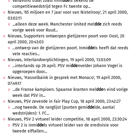
Vanavond staat zoals inmi
dde
ls bekend de
competitiewedstrijd tegen Fc twente op...
Nieuws, '65 miljoen en 7 jaar voor van Nistelrooy', 21 april 2000,
03:02:11
...alleen deze week. Manchester United mel
dde
zich reeds
vorige week voor Ruud...
Nieuws, Supporters ontwerpen gietijzeren poort voor Oost, 20
april 2000, 20:43:03
...ontwerp van de gietijzeren poort. Inmi
dde
ls heeft dat reeds
vele reacties...
Nieuws, Interlandverplichtingen, 19 april 2000, 13:03:09
...interlands op 26 april. PSV mi
dde
nvelder Johann Vogel is
opgeroepen door...
Nieuws, 'Hasselbaink in gesprek met Monaco', 19 april 2000,
07:49:17
...de Franse kampioen. Spaanse kranten mel
dde
n eind vorige
week dat PSV in...
Nieuws, PSV zevende in Fair Play Cup, 18 april 2000, 23:42:27
...nog tweede. De ranglijst (punten gemi
dde
lde, aantal
wedstrijden): 1. FC...
Nieuws, PSV 2 virtueel leider competitie, 18 april 2000, 23:30:24
PSV 2 is inmi
dde
ls virtueel leider van de eredivisie voor
tweede elftallen....