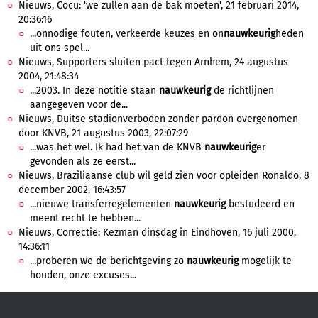
Nieuws, Cocu: 'we zullen aan de bak moeten', 21 februari 2014,
20:36:16
...onnodige fouten, verkeerde keuzes en on
nauwkeurig
heden
uit ons spel...
Nieuws, Supporters sluiten pact tegen Arnhem, 24 augustus
2004, 21:48:34
...2003. In deze notitie staan
nauwkeurig
de richtlijnen
aangegeven voor de...
Nieuws, Duitse stadionverboden zonder pardon overgenomen
door KNVB, 21 augustus 2003, 22:07:29
...was het wel. Ik had het van de KNVB
nauwkeurig
er
gevonden als ze eerst...
Nieuws, Braziliaanse club wil geld zien voor opleiden Ronaldo, 8
december 2002, 16:43:57
...nieuwe transferregelementen
nauwkeurig
bestudeerd en
meent recht te hebben...
Nieuws, Correctie: Kezman dinsdag in Eindhoven, 16 juli 2000,
14:36:11
...proberen we de berichtgeving zo
nauwkeurig
mogelijk te
houden, onze excuses...