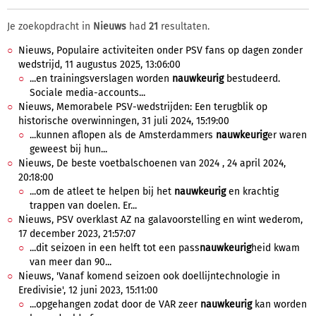
Je zoekopdracht in
Nieuws
had
21
resultaten.
Nieuws, Populaire activiteiten onder PSV fans op dagen zonder
wedstrijd, 11 augustus 2025, 13:06:00
...en trainingsverslagen worden
nauwkeurig
bestudeerd.
Sociale media-accounts...
Nieuws, Memorabele PSV-wedstrijden: Een terugblik op
historische overwinningen, 31 juli 2024, 15:19:00
...kunnen aflopen als de Amsterdammers
nauwkeurig
er waren
geweest bij hun...
Nieuws, De beste voetbalschoenen van 2024 , 24 april 2024,
20:18:00
...om de atleet te helpen bij het
nauwkeurig
en krachtig
trappen van doelen. Er...
Nieuws, PSV overklast AZ na galavoorstelling en wint wederom,
17 december 2023, 21:57:07
...dit seizoen in een helft tot een pass
nauwkeurig
heid kwam
van meer dan 90...
Nieuws, 'Vanaf komend seizoen ook doellijntechnologie in
Eredivisie', 12 juni 2023, 15:11:00
...opgehangen zodat door de VAR zeer
nauwkeurig
kan worden