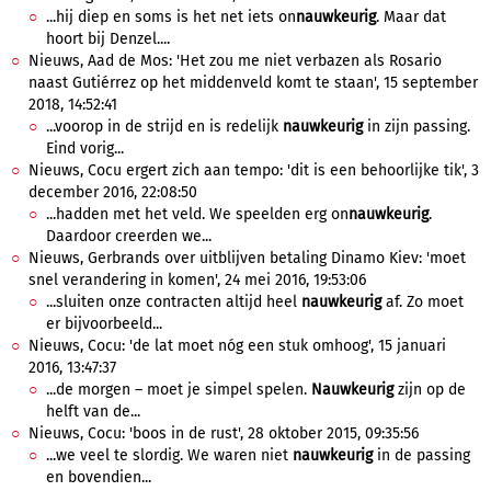
...hij diep en soms is het net iets on
nauwkeurig
. Maar dat
hoort bij Denzel....
Nieuws, Aad de Mos: 'Het zou me niet verbazen als Rosario
naast Gutiérrez op het middenveld komt te staan', 15 september
2018, 14:52:41
...voorop in de strijd en is redelijk
nauwkeurig
in zijn passing.
Eind vorig...
Nieuws, Cocu ergert zich aan tempo: 'dit is een behoorlijke tik', 3
december 2016, 22:08:50
...hadden met het veld. We speelden erg on
nauwkeurig
.
Daardoor creerden we...
Nieuws, Gerbrands over uitblijven betaling Dinamo Kiev: 'moet
snel verandering in komen', 24 mei 2016, 19:53:06
...sluiten onze contracten altijd heel
nauwkeurig
af. Zo moet
er bijvoorbeeld...
Nieuws, Cocu: 'de lat moet nóg een stuk omhoog', 15 januari
2016, 13:47:37
...de morgen – moet je simpel spelen.
Nauwkeurig
zijn op de
helft van de...
Nieuws, Cocu: 'boos in de rust', 28 oktober 2015, 09:35:56
...we veel te slordig. We waren niet
nauwkeurig
in de passing
en bovendien...