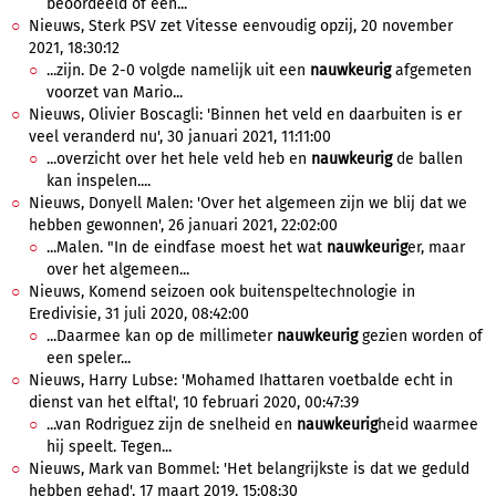
beoordeeld of een...
Nieuws, Sterk PSV zet Vitesse eenvoudig opzij, 20 november
2021, 18:30:12
...zijn. De 2-0 volgde namelijk uit een
nauwkeurig
afgemeten
voorzet van Mario...
Nieuws, Olivier Boscagli: 'Binnen het veld en daarbuiten is er
veel veranderd nu', 30 januari 2021, 11:11:00
...overzicht over het hele veld heb en
nauwkeurig
de ballen
kan inspelen....
Nieuws, Donyell Malen: 'Over het algemeen zijn we blij dat we
hebben gewonnen', 26 januari 2021, 22:02:00
...Malen. "In de eindfase moest het wat
nauwkeurig
er, maar
over het algemeen...
Nieuws, Komend seizoen ook buitenspeltechnologie in
Eredivisie, 31 juli 2020, 08:42:00
...Daarmee kan op de millimeter
nauwkeurig
gezien worden of
een speler...
Nieuws, Harry Lubse: 'Mohamed Ihattaren voetbalde echt in
dienst van het elftal', 10 februari 2020, 00:47:39
...van Rodriguez zijn de snelheid en
nauwkeurig
heid waarmee
hij speelt. Tegen...
Nieuws, Mark van Bommel: 'Het belangrijkste is dat we geduld
hebben gehad', 17 maart 2019, 15:08:30