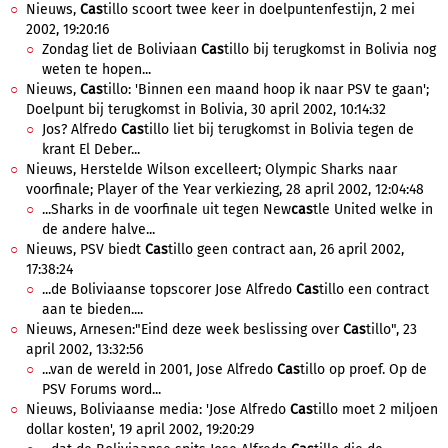
Nieuws,
Cas
tillo scoort twee keer in doelpuntenfestijn, 2 mei
2002, 19:20:16
Zondag liet de Boliviaan
Cas
tillo bij terugkomst in Bolivia nog
weten te hopen...
Nieuws,
Cas
tillo: 'Binnen een maand hoop ik naar PSV te gaan';
Doelpunt bij terugkomst in Bolivia, 30 april 2002, 10:14:32
Jos? Alfredo
Cas
tillo liet bij terugkomst in Bolivia tegen de
krant El Deber...
Nieuws, Herstelde Wilson excelleert; Olympic Sharks naar
voorfinale; Player of the Year verkiezing, 28 april 2002, 12:04:48
...Sharks in de voorfinale uit tegen New
cas
tle United welke in
de andere halve...
Nieuws, PSV biedt
Cas
tillo geen contract aan, 26 april 2002,
17:38:24
...de Boliviaanse topscorer Jose Alfredo
Cas
tillo een contract
aan te bieden....
Nieuws, Arnesen:"Eind deze week beslissing over
Cas
tillo", 23
april 2002, 13:32:56
...van de wereld in 2001, Jose Alfredo
Cas
tillo op proef. Op de
PSV Forums word...
Nieuws, Boliviaanse media: 'Jose Alfredo
Cas
tillo moet 2 miljoen
dollar kosten', 19 april 2002, 19:20:29