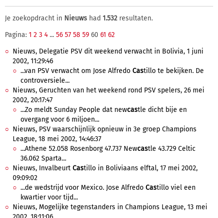
Je zoekopdracht in
Nieuws
had
1.532
resultaten.
Pagina:
1
2
3
4
...
56
57
58
59
60
61
62
Nieuws, Delegatie PSV dit weekend verwacht in Bolivia, 1 juni
2002, 11:29:46
...van PSV verwacht om Jose Alfredo
Cas
tillo te bekijken. De
controversiele...
Nieuws, Geruchten van het weekend rond PSV spelers, 26 mei
2002, 20:17:47
...Zo meldt Sunday People dat new
cas
tle dicht bije en
overgang voor 6 miljoen...
Nieuws, PSV waarschijnlijk opnieuw in 3e groep Champions
League, 18 mei 2002, 14:46:37
...Athene 52.058 Rosenborg 47.737 New
cas
tle 43.729 Celtic
36.062 Sparta...
Nieuws, Invalbeurt
Cas
tillo in Boliviaans elftal, 17 mei 2002,
09:09:02
...de wedstrijd voor Mexico. Jose Alfredo
Cas
tillo viel een
kwartier voor tijd...
Nieuws, Mogelijke tegenstanders in Champions League, 13 mei
2002, 18:11:06