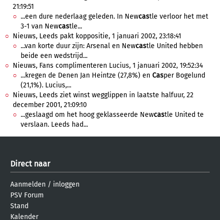
21:19:51
...een dure nederlaag geleden. In New
cas
tle verloor het met
3-1 van New
cas
tle...
Nieuws, Leeds pakt koppositie, 1 januari 2002, 23:18:41
...van korte duur zijn: Arsenal en New
cas
tle United hebben
beide een wedstrijd...
Nieuws, Fans complimenteren Lucius, 1 januari 2002, 19:52:34
...kregen de Denen Jan Heintze (27,8%) en
Cas
per Bogelund
(21,1%). Lucius,...
Nieuws, Leeds ziet winst wegglippen in laatste halfuur, 22
december 2001, 21:09:10
...geslaagd om het hoog geklasseerde New
cas
tle United te
verslaan. Leeds had...
Direct naar
Aanmelden
/
inloggen
PSV Forum
Stand
Kalender