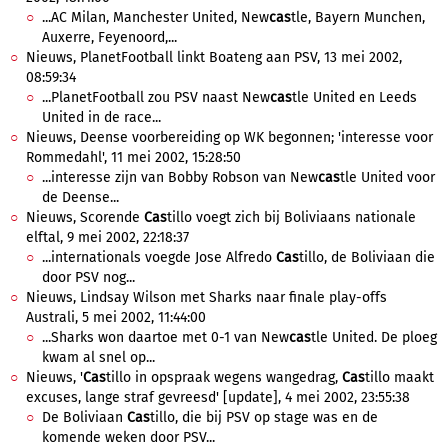
...AC Milan, Manchester United, New
cas
tle, Bayern Munchen,
Auxerre, Feyenoord,...
Nieuws, PlanetFootball linkt Boateng aan PSV, 13 mei 2002,
08:59:34
...PlanetFootball zou PSV naast New
cas
tle United en Leeds
United in de race...
Nieuws, Deense voorbereiding op WK begonnen; 'interesse voor
Rommedahl', 11 mei 2002, 15:28:50
...interesse zijn van Bobby Robson van New
cas
tle United voor
de Deense...
Nieuws, Scorende
Cas
tillo voegt zich bij Boliviaans nationale
elftal, 9 mei 2002, 22:18:37
...internationals voegde Jose Alfredo
Cas
tillo, de Boliviaan die
door PSV nog...
Nieuws, Lindsay Wilson met Sharks naar finale play-offs
Australi, 5 mei 2002, 11:44:00
...Sharks won daartoe met 0-1 van New
cas
tle United. De ploeg
kwam al snel op...
Nieuws, '
Cas
tillo in opspraak wegens wangedrag,
Cas
tillo maakt
excuses, lange straf gevreesd' [update], 4 mei 2002, 23:55:38
De Boliviaan
Cas
tillo, die bij PSV op stage was en de
komende weken door PSV...