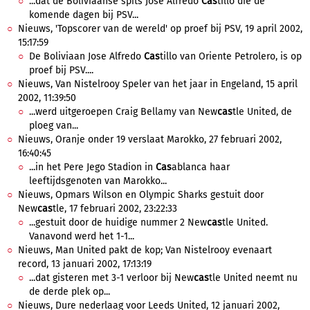
...dat de Boliviaanse spits Jose Alfredo
Cas
tillo die de
komende dagen bij PSV...
Nieuws, 'Topscorer van de wereld' op proef bij PSV, 19 april 2002,
15:17:59
De Boliviaan Jose Alfredo
Cas
tillo van Oriente Petrolero, is op
proef bij PSV....
Nieuws, Van Nistelrooy Speler van het jaar in Engeland, 15 april
2002, 11:39:50
...werd uitgeroepen Craig Bellamy van New
cas
tle United, de
ploeg van...
Nieuws, Oranje onder 19 verslaat Marokko, 27 februari 2002,
16:40:45
...in het Pere Jego Stadion in
Cas
ablanca haar
leeftijdsgenoten van Marokko...
Nieuws, Opmars Wilson en Olympic Sharks gestuit door
New
cas
tle, 17 februari 2002, 23:22:33
...gestuit door de huidige nummer 2 New
cas
tle United.
Vanavond werd het 1-1...
Nieuws, Man United pakt de kop; Van Nistelrooy evenaart
record, 13 januari 2002, 17:13:19
...dat gisteren met 3-1 verloor bij New
cas
tle United neemt nu
de derde plek op...
Nieuws, Dure nederlaag voor Leeds United, 12 januari 2002,