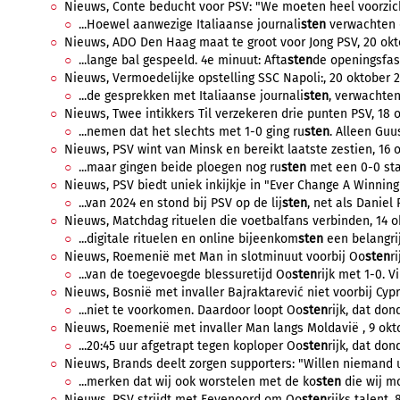
Nieuws, Conte beducht voor PSV: "We moeten heel voorzichti
...Hoewel aanwezige Italiaanse journali
sten
verwachten d
Nieuws, ADO Den Haag maat te groot voor Jong PSV, 20 okto
...lange bal gespeeld. 4e minuut: Afta
sten
de openingsfase
Nieuws, Vermoedelijke opstelling SSC Napoli:, 20 oktober 20
...de gesprekken met Italiaanse journali
sten
, verwachten
Nieuws, Twee intikkers Til verzekeren drie punten PSV, 18 o
...nemen dat het slechts met 1-0 ging ru
sten
. Alleen Guus
Nieuws, PSV wint van Minsk en bereikt laatste zestien, 16 o
...maar gingen beide ploegen nog ru
sten
met een 0-0 sta
Nieuws, PSV biedt uniek inkijkje in "Ever Change A Winning
...van 2024 en stond bij PSV op de lij
sten
, net als Daniel 
Nieuws, Matchdag rituelen die voetbalfans verbinden, 14 ok
...digitale rituelen en online bijeenkom
sten
een belangrijk
Nieuws, Roemenië met Man in slotminuut voorbij Oo
sten
r
...van de toegevoegde blessuretijd Oo
sten
rijk met 1-0. V
Nieuws, Bosnië met invaller Bajraktarević niet voorbij Cypr
...niet te voorkomen. Daardoor loopt Oo
sten
rijk, dat don
Nieuws, Roemenië met invaller Man langs Moldavië , 9 okto
...20:45 uur afgetrapt tegen koploper Oo
sten
rijk, dat don
Nieuws, Brands deelt zorgen supporters: "Willen niemand ui
...merken dat wij ook worstelen met de ko
sten
die wij m
Nieuws, PSV strijdt met Feyenoord om Oo
sten
rijks talent,