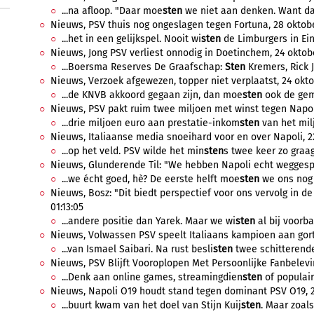
...na afloop. "Daar moe
sten
we niet aan denken. Want dan
Nieuws, PSV thuis nog ongeslagen tegen Fortuna, 28 oktober
...het in een gelijkspel. Nooit wi
sten
de Limburgers in Ein
Nieuws, Jong PSV verliest onnodig in Doetinchem, 24 oktobe
...Boersma Reserves De Graafschap:
Sten
Kremers, Rick Jo
Nieuws, Verzoek afgewezen, topper niet verplaatst, 24 okto
...de KNVB akkoord gegaan zijn, dan moe
sten
ook de geme
Nieuws, PSV pakt ruim twee miljoen met winst tegen Napoli
...drie miljoen euro aan prestatie-inkom
sten
van het milj
Nieuws, Italiaanse media snoeihard voor en over Napoli, 22
...op het veld. PSV wilde het min
sten
s twee keer zo graag.
Nieuws, Glunderende Til: "We hebben Napoli echt weggespee
...we écht goed, hè? De eerste helft moe
sten
we ons nog 
Nieuws, Bosz: "Dit biedt perspectief voor ons vervolg in d
01:13:05
...andere positie dan Yarek. Maar we wi
sten
al bij voorba
Nieuws, Volwassen PSV speelt Italiaans kampioen aan gort,
...van Ismael Saibari. Na rust besli
sten
twee schitterende
Nieuws, PSV Blijft Vooroplopen Met Persoonlijke Fanbelevin
...Denk aan online games, streamingdien
sten
of populair
Nieuws, Napoli O19 houdt stand tegen dominant PSV O19, 21
...buurt kwam van het doel van Stijn Kuij
sten
. Maar zoals