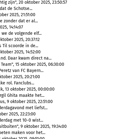
g zijn", 20 oktober 2025, 23:50:57
at de Schotse...
ber 2025, 21:51:00
 zonder dat er al...
25, 14:14:07
 we de volgende elf...
ktober 2025, 20:37:12
 Til scoorde in de...
ktober 2025, 14:52:00
nd. Daar kwam direct na...
 Team", 15 oktober 2025, 06:30:00
Peretz van FC Bayern...
tober 2025, 20:21:00
e rol. Fanclubs...
ijk, 13 oktober 2025, 00:00:00
irgil Ghita maakte het...
us, 9 oktober 2025, 22:51:00
derdagavond met liefst...
ber 2025, 22:23:00
derdag met 10-0 wist...
tbuiten", 9 oktober 2025, 19:34:00
oeten maken voor het...
 8 oktober 2025, 09:51:00