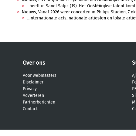
...heeft in Sanel Saljic (19). Het Oo
sten
rijkse talent komt
Nieuws, Vanaf 2026 weer concerten in Philips Stadion, 7 okt
...internationale acts, nationale artie
sten
en lokale artie
Over ons
S
Voor webmasters
Aj
Disclaimer
F
Privacy
PS
Adverteren
S
Partnerberichten
M
Contact
C