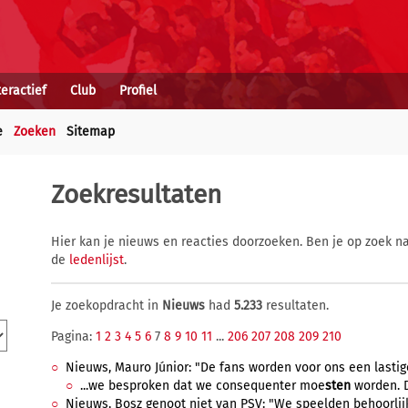
teractief
Club
Profiel
e
Zoeken
Sitemap
Zoekresultaten
Hier kan je nieuws en reacties doorzoeken. Ben je op zoek na
de
ledenlijst
.
Je zoekopdracht in
Nieuws
had
5.233
resultaten.
Pagina:
1
2
3
4
5
6
7
8
9
10
11
...
206
207
208
209
210
Nieuws, Mauro Júnior: "De fans worden voor ons een lastige
...we besproken dat we consequenter moe
sten
worden. D
Nieuws, Bosz genoot niet van PSV: "We speelden behoorlijk,