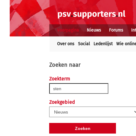
Voorpagina
Nieuws
Forums
In
Over ons
Social
Ledenlijst
Wie onlin
Zoeken naar
Zoekterm
Zoekgebied