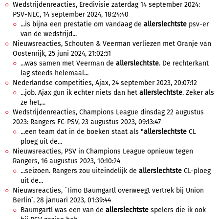
Wedstrijdenreacties, Eredivisie zaterdag 14 september 2024:
PSV-NEC, 14 september 2024, 18:24:40
...is bijna een prestatie om vandaag de
allerslechtste
psv-er
van de wedstrijd...
Nieuwsreacties, Schouten & Veerman verliezen met Oranje van
Oostenrijk, 25 juni 2024, 21:02:51
...was samen met Veerman de
allerslechtste
. De rechterkant
lag steeds helemaal...
Nederlandse competities, Ajax, 24 september 2023, 20:07:12
...job. Ajax gun ik echter niets dan het
allerslechtste
. Zeker als
ze het,...
Wedstrijdenreacties, Champions League dinsdag 22 augustus
2023: Rangers FC-PSV, 23 augustus 2023, 09:13:47
...een team dat in de boeken staat als "
allerslechtste
CL
ploeg uit de...
Nieuwsreacties, PSV in Champions League opnieuw tegen
Rangers, 16 augustus 2023, 10:10:24
...seizoen. Rangers zou uiteindelijk de
allerslechtste
CL-ploeg
uit de...
Nieuwsreacties, ´Timo Baumgartl overweegt vertrek bij Union
Berlin´, 28 januari 2023, 01:39:44
Baumgartl was een van de
allerslechtste
spelers die ik ook