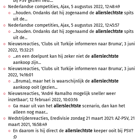
bij PSV gezien heb....
Nederlandse competities, Ajax, 5 augustus 2022, 12:48:49
...houden. Ondanks dat hij zogenaamd de
allerslechtste
spits
uit de...
Nederlandse competities, Ajax, 5 augustus 2022, 12:45:57
...houden. Ondanks dat hij zogenaamd de
allerslechtste
spits
uit de...
Nieuwsreacties, 'Clubs uit Turkije informeren naar Bruma', 3 juni
2022, 15:32:21
...en een doelpunt kan hij zeker niet de
allerslechtste
aankoop zijn...
Nieuwsreacties, 'Clubs uit Turkije informeren naar Bruma', 3 juni
2022, 14:16:01
...Bruma), maar het is waarschijnlijk de
allerslechtste
aankoop ooit (gezien...
Nieuwsreacties, 'André Ramalho mogelijk sneller weer
inzetbaar', 12 februari 2022, 10:03:16
Ga maar uit van het
allerslechtste
scenario, dan kan het
alleen nog maar...
Wedstrijdenreacties, Eredivisie zondag 21 maart 2021: AZ-PSV, 21
maart 2021, 16:58:49
En daarom is hij direct de
allerslechtste
keeper ooit bij PSV?
:D