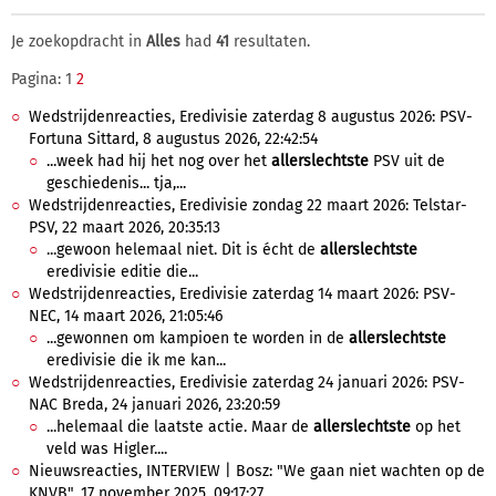
Je zoekopdracht in
Alles
had
41
resultaten.
Pagina: 1
2
Wedstrijdenreacties, Eredivisie zaterdag 8 augustus 2026: PSV-
Fortuna Sittard, 8 augustus 2026, 22:42:54
...week had hij het nog over het
allerslechtste
PSV uit de
geschiedenis... tja,...
Wedstrijdenreacties, Eredivisie zondag 22 maart 2026: Telstar-
PSV, 22 maart 2026, 20:35:13
...gewoon helemaal niet. Dit is écht de
allerslechtste
eredivisie editie die...
Wedstrijdenreacties, Eredivisie zaterdag 14 maart 2026: PSV-
NEC, 14 maart 2026, 21:05:46
...gewonnen om kampioen te worden in de
allerslechtste
eredivisie die ik me kan...
Wedstrijdenreacties, Eredivisie zaterdag 24 januari 2026: PSV-
NAC Breda, 24 januari 2026, 23:20:59
...helemaal die laatste actie. Maar de
allerslechtste
op het
veld was Higler....
Nieuwsreacties, INTERVIEW | Bosz: "We gaan niet wachten op de
KNVB", 17 november 2025, 09:17:27