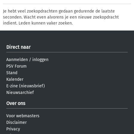
Je hebt veel zoekopdrachten gedaan gedurende de laatste
seconden. Wacht even alvorens je een nieuwe zoekopdracht
indient. Leden kunnen vaker zoeken.
Direct naar
Aanmelden
/
inloggen
PSV Forum
Stand
Kalender
E-zine (nieuwsbrief)
Nieuwsarchief
Over ons
Voor webmasters
Disclaimer
Privacy